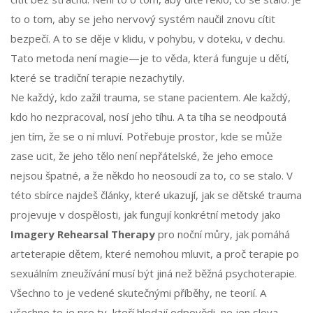
to o tom, aby se jeho nervový systém naučil znovu cítit
bezpečí. A to se děje v klidu, v pohybu, v doteku, v dechu.
Tato metoda není magie—je to věda, která funguje u dětí,
které se tradiční terapie nezachytily.
Ne každý, kdo zažil trauma, se stane pacientem. Ale každý,
kdo ho nezpracoval, nosí jeho tíhu. A ta tíha se neodpoutá
jen tím, že se o ní mluví. Potřebuje prostor, kde se může
zase ucit, že jeho tělo není nepřátelské, že jeho emoce
nejsou špatné, a že někdo ho neosoudí za to, co se stalo. V
této sbírce najdeš články, které ukazují, jak se dětské trauma
projevuje v dospělosti, jak fungují konkrétní metody jako
Imagery Rehearsal Therapy
pro noční můry, jak pomáhá
arteterapie dětem, které nemohou mluvit, a proč terapie po
sexuálním zneužívání musí být jiná než běžná psychoterapie.
Všechno to je vedené skutečnými příběhy, ne teorií. A
všechno to je pro ty, kteří hledají odpovědi, ne jen slova.