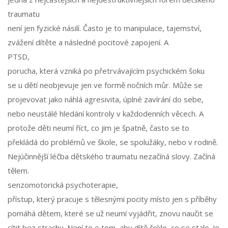
traumatu
není jen fyzické násilí. Často je to manipulace, tajemství,
zvážení dítěte a následné pocitové zapojení. A
PTSD
,
porucha, která vzniká po přetrvávajícím psychickém šoku
se u dětí neobjevuje jen ve formě nočních můr. Může se
projevovat jako náhlá agresivita, úplné zavírání do sebe,
nebo neustálé hledání kontroly v každodenních věcech. A
protože děti neumí říct, co jim je špatně, často se to
překládá do problémů ve škole, se spolužáky, nebo v rodině.
Nejúčinnější léčba dětského traumatu nezačíná slovy. Začíná
tělem.
senzomotorická psychoterapie
,
přístup, který pracuje s tělesnými pocity místo jen s příběhy
pomáhá dětem, které se už neumí vyjádřit, znovu naučit se
cítit bez strachu. Není to o tom, aby dítě řeklo, co se stalo. Je