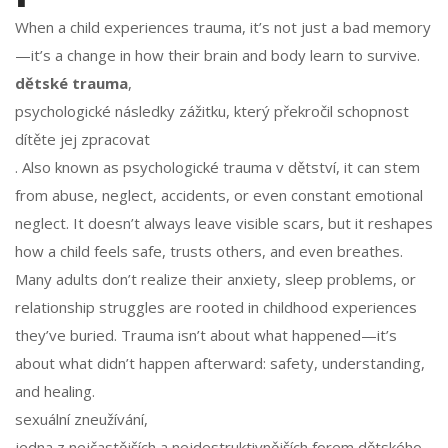
When a child experiences trauma, it’s not just a bad memory
—it’s a change in how their brain and body learn to survive.
dětské trauma
,
psychologické následky zážitku, který překročil schopnost
dítěte jej zpracovat
. Also known as
psychologické trauma v dětství
, it can stem
from abuse, neglect, accidents, or even constant emotional
neglect. It doesn’t always leave visible scars, but it reshapes
how a child feels safe, trusts others, and even breathes.
Many adults don’t realize their anxiety, sleep problems, or
relationship struggles are rooted in childhood experiences
they’ve buried. Trauma isn’t about what happened—it’s
about what didn’t happen afterward: safety, understanding,
and healing.
sexuální zneužívání
,
jedna z nejčastějších a nejdestruktivnějších forem dětského