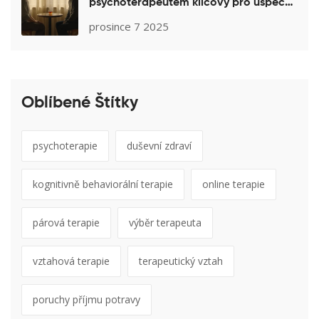
psychoterapeutem klíčový pro úspěch
léčby
prosince 7 2025
Oblíbené Štítky
psychoterapie
duševní zdraví
kognitivně behaviorální terapie
online terapie
párová terapie
výběr terapeuta
vztahová terapie
terapeutický vztah
poruchy příjmu potravy