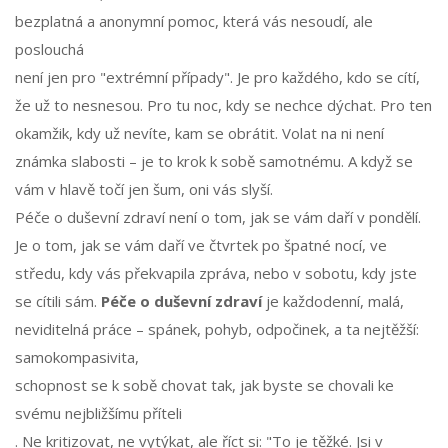
bezplatná a anonymní pomoc, která vás nesoudí, ale
poslouchá
není jen pro "extrémní případy". Je pro každého, kdo se cítí,
že už to nesnesou. Pro tu noc, kdy se nechce dýchat. Pro ten
okamžik, kdy už nevíte, kam se obrátit. Volat na ni není
známka slabosti – je to krok k sobě samotnému. A když se
vám v hlavě točí jen šum, oni vás slyší.
Péče o duševní zdraví není o tom, jak se vám daří v pondělí.
Je o tom, jak se vám daří ve čtvrtek po špatné nocí, ve
středu, kdy vás překvapila zpráva, nebo v sobotu, kdy jste
se cítili sám.
Péče o duševní zdraví
je každodenní, malá,
neviditelná práce – spánek, pohyb, odpočinek, a ta nejtěžší:
samokompasivita
,
schopnost se k sobě chovat tak, jak byste se chovali ke
svému nejbližšímu příteli
. Ne kritizovat, ne vytýkat, ale říct si: "To je těžké. Jsi v