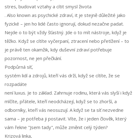
stres, budovat vztahy a cítit smysl života
. Also known as
psychické zdraví
, it je stejně důležité jako
fyzické – jen ho lidé často ignorují, dokud nezačne padat.
Nejde o to být vždy šťastný. Jde o to mít nástroje, když je
těžko. Když se cítíte vyčerpaní, ztracení nebo přetížení – to
je právě ten okamžik, kdy duševní zdraví potřebuje
pozornost, ne jen přečkání.
Podpůrná síť
,
systém lidí a zdrojů, kteří vás drží, když se cítíte, že se
rozpadáte
není luxus. Je to základ. Zahrnuje rodinu, která vás slyší i když
mlčíte, přátele, kteří neodcházejí, když se to zhorší, a
odborníky, kteří vás neosuzují. A když se ta síť nezvedne
sama – je potřeba ji postavit. Víte, že i jeden člověk, který
vám řekne "Jsem tady", může změnit celý týden?
Krizová linka
,