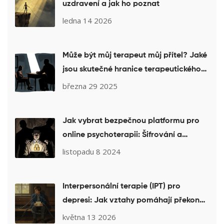
uzdravení a jak ho poznat
ledna 14 2026
Může být můj terapeut můj přítel? Jaké
jsou skutečné hranice terapeutického
vztahu
března 29 2025
Jak vybrat bezpečnou platformu pro
online psychoterapii: Šifrování a
soukromí
listopadu 8 2024
Interpersonální terapie (IPT) pro
depresi: Jak vztahy pomáhají překonat
úzkost a beznaděj
května 13 2026