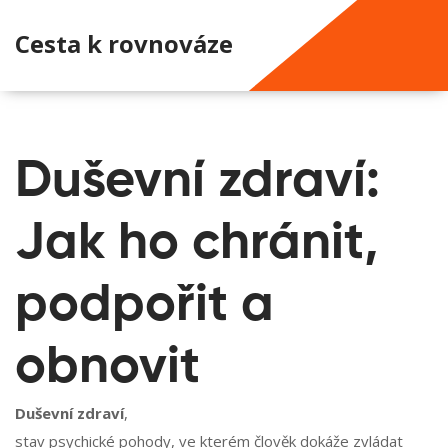
Cesta k rovnováze
Duševní zdraví:
Jak ho chránit,
podpořit a
obnovit
Duševní zdraví
,
stav psychické pohody, ve kterém člověk dokáže zvládat