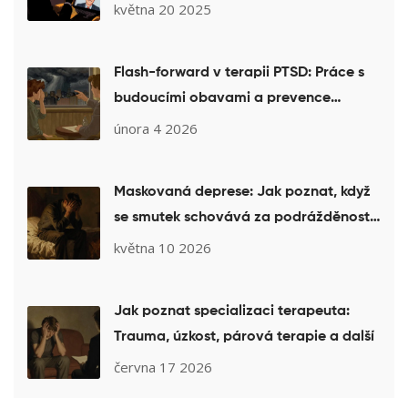
v roce 2025
května 20 2025
Flash-forward v terapii PTSD: Práce s
budoucími obavami a prevence
retraumatizace
února 4 2026
Maskovaná deprese: Jak poznat, když
se smutek schovává za podrážděnost
a únavu
května 10 2026
Jak poznat specializaci terapeuta:
Trauma, úzkost, párová terapie a další
června 17 2026