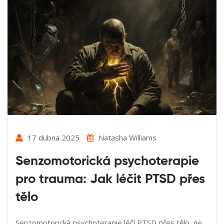
17 dubna 2025
Natasha Williams
Senzomotorická psychoterapie
pro trauma: Jak léčit PTSD přes
tělo
Senzomotorická psychoterapie léčí PTSD přes tělo, ne