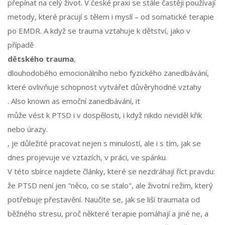
přepínat na celý život. V české praxi se stále častěji používají
metody, které pracují s tělem i myslí – od somatické terapie
po EMDR. A když se trauma vztahuje k dětství, jako v
případě
dětského trauma
,
dlouhodobého emocionálního nebo fyzického zanedbávání,
které ovlivňuje schopnost vytvářet důvěryhodné vztahy
. Also known as
emoční zanedbávání
, it
může vést k PTSD i v dospělosti, i když nikdo neviděl křik
nebo úrazy.
, je důležité pracovat nejen s minulostí, ale i s tím, jak se
dnes projevuje ve vztazích, v práci, ve spánku.
V této sbírce najdete články, které se nezdráhají říct pravdu:
že PTSD není jen "něco, co se stalo", ale životní režim, který
potřebuje přestavění. Naučíte se, jak se liší traumata od
běžného stresu, proč některé terapie pomáhají a jiné ne, a