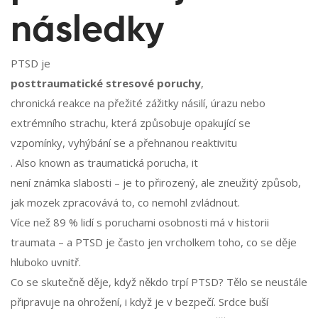
následky
PTSD je
posttraumatické stresové poruchy
,
chronická reakce na přežité zážitky násilí, úrazu nebo
extrémního strachu, která způsobuje opakující se
vzpomínky, vyhýbání se a přehnanou reaktivitu
. Also known as
traumatická porucha
, it
není známka slabosti – je to přirozený, ale zneužitý způsob,
jak mozek zpracovává to, co nemohl zvládnout.
Více než 89 % lidí s poruchami osobnosti má v historii
traumata – a PTSD je často jen vrcholkem toho, co se děje
hluboko uvnitř.
Co se skutečně děje, když někdo trpí PTSD? Tělo se neustále
připravuje na ohrožení, i když je v bezpečí. Srdce buší