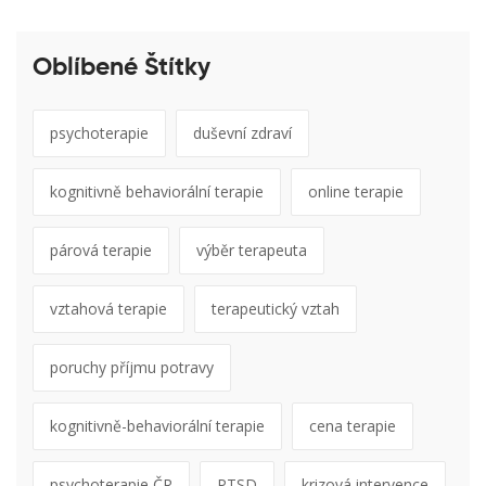
Oblíbené Štítky
psychoterapie
duševní zdraví
kognitivně behaviorální terapie
online terapie
párová terapie
výběr terapeuta
vztahová terapie
terapeutický vztah
poruchy příjmu potravy
kognitivně-behaviorální terapie
cena terapie
psychoterapie ČR
PTSD
krizová intervence