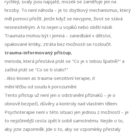
rychleji, svaly jsou napjaté, mozek se zaměřuje jen na
hrozby. To není náhoda – je to zbytkový mechanismus, který
měl pomoci přežít. Jenže když se nevypne, život se stává
nesnesitelným. A to nejen u vojáků nebo obětí násilí.
Traumata mohou být i jemná – zanedbání v dětství,
opakované kritiky, ztráta bez možnosti se rozloučit.
trauma-informovaný přístup
,
metoda, která přestává ptát se "Co je s tebou špatně?" a
začíná ptát se "Co se ti stalo?"
. Also known as
trauma-senzitivní terapie
, it
mění léčbu od soudu k porozumění.
Tento přístup už není jen o odstranění příznaků – je o
obnově bezpečí, důvěry a kontroly nad vlastním tělem.
Psychoterapie není v této situaci jen jednou z možností – je
to nejúčinnější cesta zpět k sobě samotnému. Nejde o to,
aby jste zapomněli. Jde o to, aby se vzpomínky přestaly