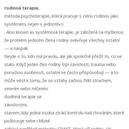
rodinná terapie
,
metoda psychoterapie, která pracuje s celou rodinou jako
systémem, nejen s jednotlivci
. Also known as
systémová terapie
, je založená na myšlence,
že problém jednoho člena rodiny ovlivňuje všechny ostatní
— a naopak.
Nejde o to, kdo má pravdu, ale jak společně přežít to, co se
stalo. Když jeden člen rodiny trpí závislostí, trauma nebo
poruchou osobnosti, ostatní se často přizpůsobují — a to
může vést k tomu, že se vztahy začnou řídit strachem,
vinením nebo mlčením.
Rodinná terapie se
závislostmi
,
stavem, kdy jedna osoba ztrácí kontrolu nad chováním, které
poškozuje sebe i blízké
zabývá například metodou CRAFT, která učí rodinu, jak