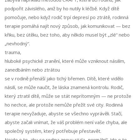
podpořit závislého, aniž by ho nutily k léčbě. Když dítě
pomočuje, nebo když rodič trpí depresí po ztrátě, rodinná
terapie pomáhá najít nový způsob, jak komunikovat — bez
křiku, bez útěku, bez toho, aby někdo musel být „zlé“ nebo
„nevhodný“.
trauma
,
hluboké psychické zranění, které může vzniknout násilím,
zanedbáním nebo ztrátou
se v rodině přenáší jako tichý břemen. Dítě, které vidělo
násilí, se může naučit, že láska znamená kontrolu. Rodič,
který ztratil dítě, může se stát neprítomným — ne protože
ho nechce, ale protože nemůže přežít své city. Rodinná
terapie nevyžaduje, abyste se všechno vyprávěli. Stačí,
abyste začali vnímat, že váš problém není vaše chyba, ale
společný systém, který potřebuje přestavět.
Nejde o to, aby se rodina znovu stala „normální“. Jde o to,