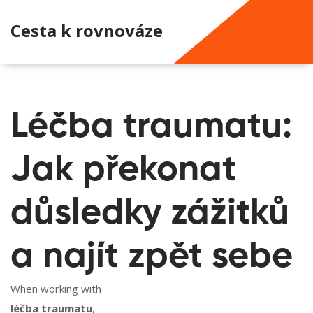
Cesta k rovnováze
Léčba traumatu:
Jak překonat
důsledky zážitků
a najít zpět sebe
When working with
léčba traumatu
,