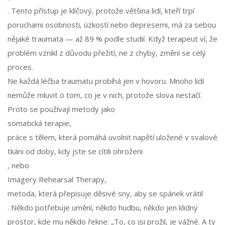
. Tento přístup je klíčový, protože většina lidí, kteří trpí
poruchami osobnosti, úzkostí nebo depresemi, má za sebou
nějaké traumata — až 89 % podle studií. Když terapeut ví, že
problém vznikl z důvodu přežití, ne z chyby, změní se celý
proces.
Ne každá léčba traumatu probíhá jen v hovoru. Mnoho lidí
nemůže mluvit o tom, co je v nich, protože slova nestačí.
Proto se používají metody jako
somatická terapie
,
práce s tělem, která pomáhá uvolnit napětí uložené v svalové
tkáni od doby, kdy jste se cítili ohroženi
, nebo
Imagery Rehearsal Therapy
,
metoda, která přepisuje děsivé sny, aby se spánek vrátil
. Někdo potřebuje umění, někdo hudbu, někdo jen klidný
prostor, kde mu někdo řekne: „To, co jsi prožil, je vážné. A ty