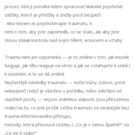
proces, který pomáhá lidem zpracovat hluboké psychické
zážitky, které je přetížily a zničily pocit bezpečí
. Also known as
psychoterapie traumatu
, it
není o tom, aby jste zapomněli, co se stalo, ale aby jste
znovu získali kontrolu nad svým tělem, emocemi a vztahy
.
Trauma není jen vzpomínka — je to změna v tom, jak mozek
funguje, jak tělo reaguje na stres a jak se vztahujete k sobě i
k ostatním. A to se dá změnit.
Nejčastější následky traumatu — noční můry, úzkost, pocit
nebezpečí i když je všechno v pořádku, nebo odtržení od
vlastních pocity — nejsou známkou slabosti. Jsou přirozenou
reakcí na to, co jste prožili. Léčba traumatu se neobejde bez
trauma-informovaného přístupu
,
metody, která přesouvá otázku z „Co je s tebou špatně?“ na
„Co se ti stalo?“