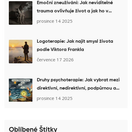
Emoční zneužívání: Jak neviditelné
trauma ovlivňuje život a jak ho v
terapii léčit
prosince 14 2025
Logoterapie: Jak najít smysl života
podle Viktora Frankla
července 17 2026
Druhy psychoterapie: Jak vybrat mezi
direktivní, nedirektivní, podpůrnou a
rekonstrukční terapií
prosince 14 2025
Oblíbené Štítky