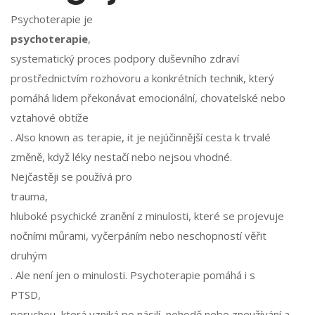
Psychoterapie je
psychoterapie
,
systematický proces podpory duševního zdraví
prostřednictvím rozhovoru a konkrétních technik, který
pomáhá lidem překonávat emocionální, chovatelské nebo
vztahové obtíže
. Also known as
terapie
, it je nejúčinnější cesta k trvalé
změně, když léky nestačí nebo nejsou vhodné.
Nejčastěji se používá pro
trauma
,
hluboké psychické zranění z minulosti, které se projevuje
nočními můrami, vyčerpáním nebo neschopností věřit
druhým
. Ale není jen o minulosti. Psychoterapie pomáhá i s
PTSD
,
poruchou, která vzniká po násilí, nehodě nebo zneužívání a