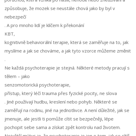
způsobuje, že mozek se neustále chová jako by byl v
nebezpečí
. A pro mnoho lidí je klíčem k překonání
KBT
,
kognitivně behaviorální terapie, která se zaměřuje na to, jak
myslíme a jak se chováme, a jak tyto vzorce můžeme změnit
.
Ne každá psychoterapie je stejná. Některé metody pracují s
tělem – jako
senzomotorická psychoterapie
,
přístup, který léčí trauma přes fyzické pocity, ne slova
. Jiné používají hudbu, kreslení nebo pohyb. Některé se
zaměřují na rodinu, jiné na jednotlivce. A není důležité, jak se
jmenuje, ale jestli ti pomůže cítit se bezpečněji, lépe
pochopit sebe sama a získat zpět kontrolu nad životem.
Největší mýtus je, že psychoterapie je jen o tom, jak se cítíš