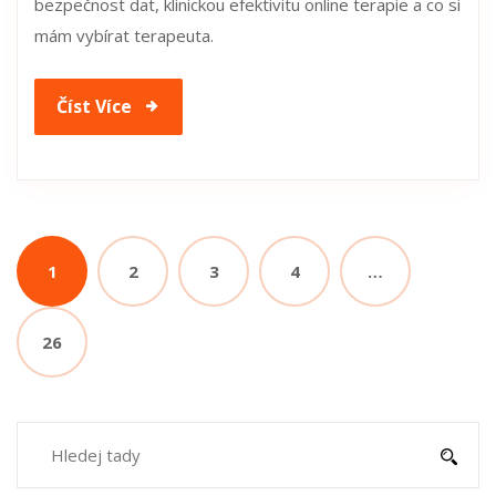
bezpečnost dat, klinickou efektivitu online terapie a co si
mám vybírat terapeuta.
Číst Více
1
2
3
4
…
26