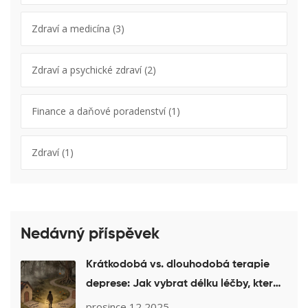
Zdraví a medicína
(3)
Zdraví a psychické zdraví
(2)
Finance a daňové poradenství
(1)
Zdraví
(1)
Nedávný příspěvek
Krátkodobá vs. dlouhodobá terapie
deprese: Jak vybrat délku léčby, která
vám skutečně pomůže
prosince 12 2025