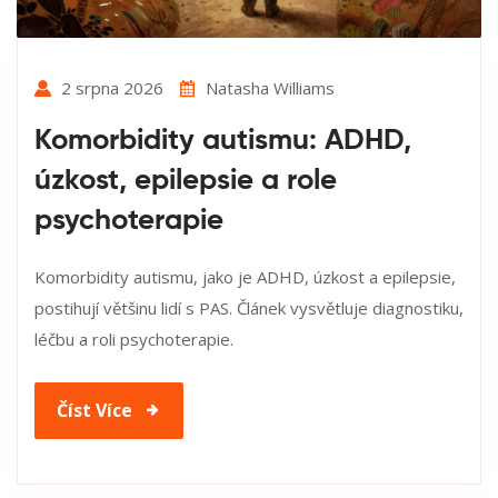
2 srpna 2026
Natasha Williams
Komorbidity autismu: ADHD,
úzkost, epilepsie a role
psychoterapie
Komorbidity autismu, jako je ADHD, úzkost a epilepsie,
postihují většinu lidí s PAS. Článek vysvětluje diagnostiku,
léčbu a roli psychoterapie.
Číst Více