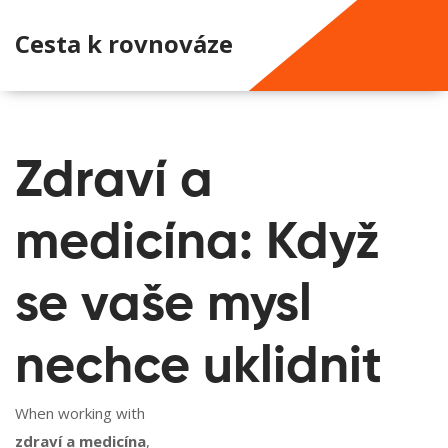
Cesta k rovnováze
Zdraví a
medicína: Když
se vaše mysl
nechce uklidnit
When working with
zdraví a medicína
,