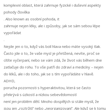
komplexní oblast, která zahrnuje fyzické i duševní aspekty
pohody člověka
. Also known as
osobní pohoda
, it
zahrnuje nejen léky, ale i způsoby, jak se sám sebou lépe
vypořádat
.
Nejde jen o to, když vás bolí hlava nebo máte vysoký tlak.
Často jde o to, že vaše mysl je přetížená, nevíte, proč se
cítíte vyčerpaní, nebo se vám zdá, že život vás během dne
zatlačuje do rohu. To vše patří do zdraví a medicíny – nejen
do léků, ale i do toho, jak se s tím vypořádáte v hlavě.
ADHD
,
porucha pozornosti s hyperaktivitou, která se často
překrývá s úzkostí a nízkou sebevědomostí
není jen problém dětí. Mnoho dospělých si stále myslí, že
jsou jen „roztržití“ nebo „neorganizovaní“. Ale když se k tomu