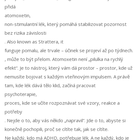
přidá
atomoxetin
,
non-stimulantní lék, který pomáhá stabilizovat pozornost
bez rizika závislosti
. Also known as
Strattera
, it
funguje pomalu, ale trvale – účinek se projeví až po týdnech
.
, může to být přelom. Atomoxetin není „pilulka na rychlý
efekt“. Je to nástroj, který vám dá prostor – prostor, kde už
nemusíte bojovat s každým vteřinovým impulsem. A právě
tam, kde lék dává tělo klid, začíná pracovat
psychoterapie
,
proces, kde se učíte rozpoznávat své vzory, reakce a
potřeby
. Nejde o to, aby vás někdo „napravil“. Jde o to, abyste si
konečně pochopili, proč se cítíte tak, jak se cítíte.
Ne každý, kdo má ADHD, potřebuje lék. A ne každý, kdo je