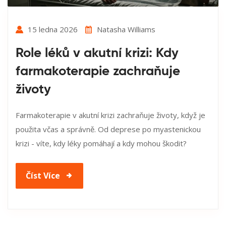
15 ledna 2026
Natasha Williams
Role léků v akutní krizi: Kdy
farmakoterapie zachraňuje
životy
Farmakoterapie v akutní krizi zachraňuje životy, když je
použita včas a správně. Od deprese po myastenickou
krizi - víte, kdy léky pomáhají a kdy mohou škodit?
Číst Více