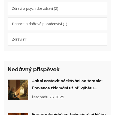
Zdraví a psychické zdraví
(2)
Finance a daňové poradenství
(1)
Zdraví
(1)
Nedávný příspěvek
Jak si nastavit očekávání od terapie:
Prevence zklamání už při výběru
terapeuta
listopadu 28 2025
Farmakologická vs. behaviorální léčba