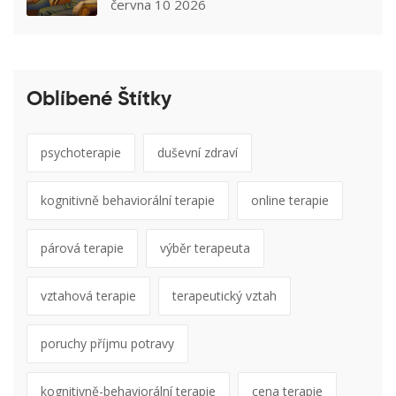
průvodce
června 10 2026
Oblíbené Štítky
psychoterapie
duševní zdraví
kognitivně behaviorální terapie
online terapie
párová terapie
výběr terapeuta
vztahová terapie
terapeutický vztah
poruchy příjmu potravy
kognitivně-behaviorální terapie
cena terapie