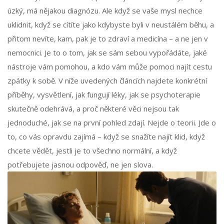
úzký, má nějakou diagnózu. Ale když se vaše mysl nechce
uklidnit, když se cítíte jako kdybyste byli v neustálém běhu, a
přitom nevíte, kam, pak je to zdraví a medicína – a ne jen v
nemocnici. Je to o tom, jak se sám sebou vypořádáte, jaké
nástroje vám pomohou, a kdo vám může pomoci najít cestu
zpátky k sobě. V níže uvedených článcích najdete konkrétní
příběhy, vysvětlení, jak fungují léky, jak se psychoterapie
skutečně odehrává, a proč některé věci nejsou tak
jednoduché, jak se na první pohled zdají. Nejde o teorii. Jde o
to, co vás opravdu zajímá – když se snažíte najít klid, když
chcete vědět, jestli je to všechno normální, a když
potřebujete jasnou odpověď, ne jen slova.