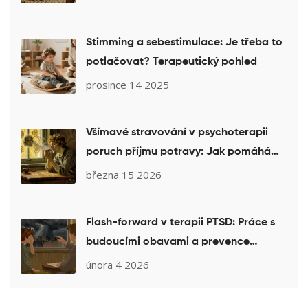
Stimming a sebestimulace: Je třeba to
potlačovat? Terapeutický pohled
prosince 14 2025
Všímavé stravování v psychoterapii
poruch příjmu potravy: Jak pomáhá
obnovit vztah k jídlu
března 15 2026
Flash-forward v terapii PTSD: Práce s
budoucími obavami a prevence
retraumatizace
února 4 2026