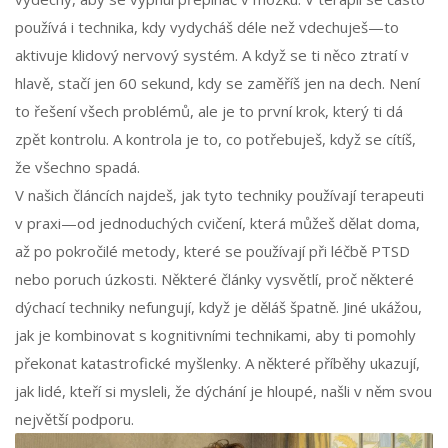
používá i technika, kdy vydycháš déle než vdechuješ—to
aktivuje klidový nervový systém. A když se ti něco ztratí v
hlavě, stačí jen 60 sekund, kdy se zaměříš jen na dech. Není
to řešení všech problémů, ale je to první krok, který ti dá
zpět kontrolu. A kontrola je to, co potřebuješ, když se cítíš,
že všechno spadá.
V našich článcích najdeš, jak tyto techniky používají terapeuti
v praxi—od jednoduchých cvičení, která můžeš dělat doma,
až po pokročilé metody, které se používají při léčbě PTSD
nebo poruch úzkosti. Některé články vysvětlí, proč některé
dýchací techniky nefungují, když je děláš špatně. Jiné ukážou,
jak je kombinovat s kognitivními technikami, aby ti pomohly
překonat katastrofické myšlenky. A některé příběhy ukazují,
jak lidé, kteří si mysleli, že dýchání je hloupé, našli v něm svou
největší podporu.