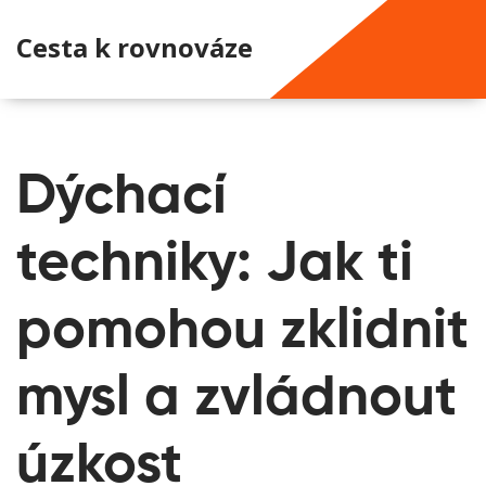
Cesta k rovnováze
Dýchací
techniky: Jak ti
pomohou zklidnit
mysl a zvládnout
úzkost