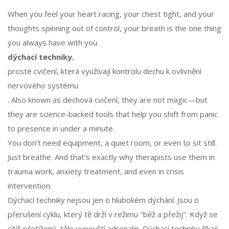
When you feel your heart racing, your chest tight, and your
thoughts spinning out of control, your breath is the one thing
you always have with you.
dýchací techniky
,
prosté cvičení, která využívají kontrolu dechu k ovlivnění
nervového systému
. Also known as
dechová cvičení
, they are not magic—but
they are science-backed tools that help you shift from panic
to presence in under a minute.
You don’t need equipment, a quiet room, or even to sit still.
Just breathe. And that’s exactly why therapists use them in
trauma work, anxiety treatment, and even in crisis
intervention.
Dýchací techniky nejsou jen o hlubokém dýchání. Jsou o
přerušení cyklu, který tě drží v režimu "běž a přežij". Když se
cítíš přetížený, tělo vypouští adrenalin. Dýchací techniky říkají