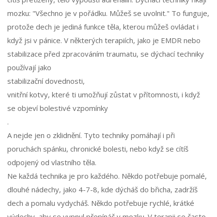
mozku: "Všechno je v pořádku. Můžeš se uvolnit." To funguje,
protože dech je jediná funkce těla, kterou můžeš ovládat i
když jsi v pánice. V některých terapiích, jako je EMDR nebo
stabilizace před zpracováním traumatu, se dýchací techniky
používají jako
stabilizační dovednosti
,
vnitřní kotvy, které ti umožňují zůstat v přítomnosti, i když
se objeví bolestivé vzpomínky
.
A nejde jen o zklidnění. Tyto techniky pomáhají i při
poruchách spánku, chronické bolesti, nebo když se cítíš
odpojený od vlastního těla.
Ne každá technika je pro každého. Někdo potřebuje pomalé,
dlouhé nádechy, jako 4-7-8, kde dýcháš do břicha, zadržíš
dech a pomalu vydycháš. Někdo potřebuje rychlé, krátké
výdechy, aby se vypnul přepínáč v mozku. V terapii se často