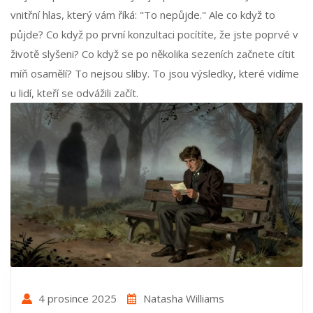
vnitřní hlas, který vám říká: "To nepůjde." Ale co když to
půjde? Co když po první konzultaci pocítíte, že jste poprvé v
životě slyšeni? Co když se po několika sezeních začnete cítit
míň osamělí? To nejsou sliby. To jsou výsledky, které vidíme
u lidí, kteří se odvážili začít.
4 prosince 2025
Natasha Williams