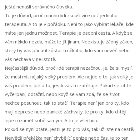
ještě nenašli správného člověka.
To je důvod, proč mnoho lidí zkouší více než jednoho
terapeuta. A to je v pořádku. Není to jako vybírat lékaře, kde
máte jen jednu možnost. Terapie je osobní cesta. A když se
vám někdo nezdá, můžete jít jinam. Neexistuje žádný zákon,
který by vás přinutil zůstat u někoho, kdo vám nevěří nebo
vás nechává v nejistotě.
Nejčastější důvod, proč lidé terapii nezačnou, je, že si myslí,
že musí mít nějaký velký problém. Ale nejde o to, jak velký je
váš problém. Jde o to, jestli vás to zatěžuje. Pokud se cítíte
vyčerpaní, odtažití, nebo když se vám zdá, že se život
nechce posunout, tak to stačí. Terapie není jen pro ty, kdo
mají deprese nebo panické záchvaty. Je pro ty, kdo chtějí
lépe rozumět sobě samým. A to je všechno.
Pokud se nyní ptáte, jestli je to pro vás, tak už jste na cestě.
Největší překážka není chybějící peníze nebo čas. Je to ten