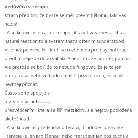
nedůvěra v terapii
,
strach před tím, že byste se měli otevřít někomu, kdo vás
nezná
. Also known as
strach z terapie
, it’s not weakness—it’s a
natural reaction to a system that’s often misunderstood.
Více než polovina lidí, kteří se rozhodnou pro psychoterapii,
předtím nějakou dobu váhala. A neproto, že nechtějí pomoci.
Ale protože se bojí, že to nebude fungovat, že je to jen
ztráta času, nebo že budou muset přiznat něco, co si ani
nechtějí přiznat.
Často se to spojuje s
mýty o psychoterapii
,
přesvědčeními, která se šíří mezi lidmi, ale nejsou podložená
skutečností
. Also known as
předsudky o terapii
, it includes ideas like
"terapie je jen pro šílence" nebo "terapeut jen poslouchá a