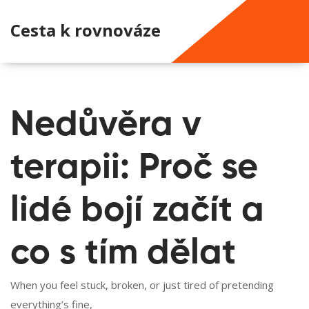
Cesta k rovnováze
Nedůvěra v
terapii: Proč se
lidé bojí začít a
co s tím dělat
When you feel stuck, broken, or just tired of pretending
everything’s fine,