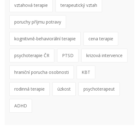
vztahová terapie
terapeutický vztah
poruchy příjmu potravy
kognitivně-behaviorální terapie
cena terapie
psychoterapie ČR
PTSD
krizová intervence
hraniční porucha osobnosti
KBT
rodinná terapie
úzkost
psychoterapeut
ADHD