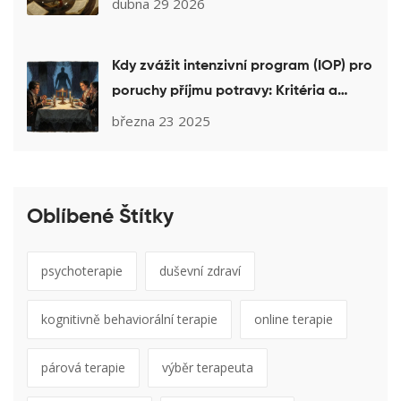
dubna 29 2026
Kdy zvážit intenzivní program (IOP) pro
poruchy příjmu potravy: Kritéria a
reálná očekávání
března 23 2025
Oblíbené Štítky
psychoterapie
duševní zdraví
kognitivně behaviorální terapie
online terapie
párová terapie
výběr terapeuta