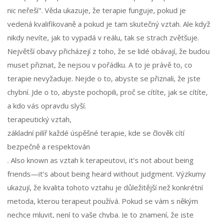
nic neřeší". Věda ukazuje, že terapie funguje, pokud je
vedená kvalifikovaně a pokud je tam skutečný vztah. Ale když
nikdy nevíte, jak to vypadá v reálu, tak se strach zvětšuje.
Největší obavy přicházejí z toho, že se lidé obávají, že budou
muset přiznat, že nejsou v pořádku. A to je právě to, co
terapie nevyžaduje. Nejde o to, abyste se přiznali, že jste
chybní. Jde o to, abyste pochopili, proč se cítíte, jak se cítíte,
a kdo vás opravdu slyší.
terapeutický vztah
,
základní pilíř každé úspěšné terapie, kde se člověk cítí
bezpečně a respektován
. Also known as
vztah k terapeutovi
, it’s not about being
friends—it’s about being heard without judgment. Výzkumy
ukazují, že kvalita tohoto vztahu je důležitější než konkrétní
metoda, kterou terapeut používá. Pokud se vám s někým
nechce mluvit, není to vaše chyba. Je to znamení, že jste