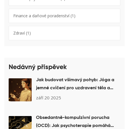
Finance a daňové poradenství
(1)
Zdraví
(1)
Nedávný příspěvek
Jak budovat všímavý pohyb: Jóga a
jemné cvičení pro uzdravení těla a
mysli
září 20 2025
Obsedantně-kompulzivní porucha
(OCD): Jak psychoterapie pomáhá