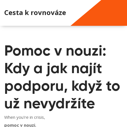
Cesta k rovnováze
Pomoc v nouzi:
Kdy a jak najít
podporu, když to
už nevydržíte
When you're in crisis,
pomoc v nouzi
,