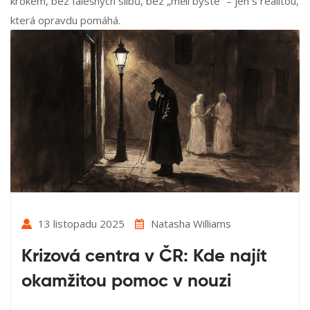
krokem, bez falešných slibů, bez „měli byste“ – jen s realitou,
která opravdu pomáhá.
13 listopadu 2025
Natasha Williams
Krizová centra v ČR: Kde najít
okamžitou pomoc v nouzi