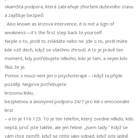
okamžitá podpora, která zabraňuje zhoršení duševního stavu
a zajišťuje bezpečí
. Also known as
krizová intervence
, it is not a sign of
weakness—it's the first step back to yourself.
Nejde o to, jestli to zvládáte nebo ne. Jde o to, jestli máte
kde vzít dech, když se všechno zhroutí. A to je právě ten
moment, kdy potřebujete někoho, kdo je tam, a nejen kdo
říká, že je.
Pomoc v nouzi není jen o psychoterapii – i když ta přijde
později. Nejprve potřebujete
krizovou linku
,
bezplatnou a anonymní podporu 24/7 pro lidi v emocionální
krizi
– a to je
116 123
. To je ten telefon, který zvedne někdo, kdo
neptá, proč jste takhle, ale jen řekne: „Jsem tady.“ Když se
vám chce zemřít, když se cítíte jako odpad, když jste úplně