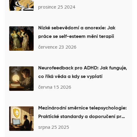
překonat nutkavé myšlenky
prosince 25 2024
Nízké sebevědomí a anorexie: Jak
práce se self-esteem mění terapii
července 23 2026
Neurofeedback pro ADHD: Jak funguje,
co říká věda a kdy se vyplatí
června 15 2026
Mezinárodní směrnice telepsychologie:
Praktické standardy a doporučení pro
psychology v praxi
srpna 25 2025