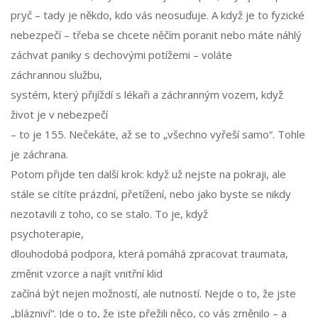
pryč – tady je někdo, kdo vás neosuďuje. A když je to fyzické
nebezpečí – třeba se chcete něčím poranit nebo máte náhlý
záchvat paniky s dechovými potížemi – voláte
záchrannou službu
,
systém, který přijíždí s lékaři a záchranným vozem, když
život je v nebezpečí
– to je
155
. Nečekáte, až se to „všechno vyřeší samo“. Tohle
je záchrana.
Potom přijde ten další krok: když už nejste na pokraji, ale
stále se cítíte prázdní, přetížení, nebo jako byste se nikdy
nezotavili z toho, co se stalo. To je, když
psychoterapie
,
dlouhodobá podpora, která pomáhá zpracovat traumata,
změnit vzorce a najít vnitřní klid
začíná být nejen možností, ale nutností. Nejde o to, že jste
„blázniví“. Jde o to, že jste přežili něco, co vás změnilo – a