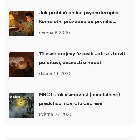
Jak probíhá online psychoterapie:
Kompletní průvodce od prvního
kontaktu po závěr
června 8 2026
Tělesné projevy úzkosti: Jak se zbavit
palpitací, dušnosti a napětí
dubna 11 2026
MBCT: Jak všímavost (mindfulness)
předchází návratu deprese
května 27 2026