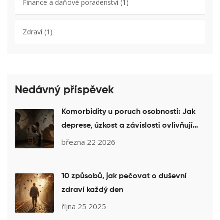
Finance a daňové poradenství
(1)
Zdraví
(1)
Nedávný příspěvek
Komorbidity u poruch osobnosti: Jak
deprese, úzkost a závislosti ovlivňují
léčbu a jak na to
března 22 2026
10 způsobů, jak pečovat o duševní
zdraví každý den
října 25 2025