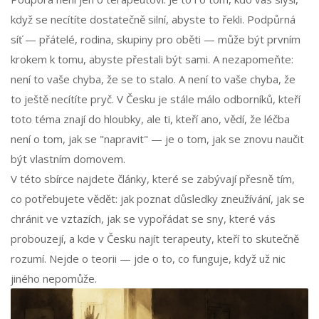
když se necítíte dostatečně silní, abyste to řekli. Podpůrná
síť — přátelé, rodina, skupiny pro oběti — může být prvním
krokem k tomu, abyste přestali být sami. A nezapomeňte:
není to vaše chyba, že se to stalo. A není to vaše chyba, že
to ještě necítíte pryč. V Česku je stále málo odborníků, kteří
toto téma znají do hloubky, ale ti, kteří ano, vědí, že léčba
není o tom, jak se "napravit" — je o tom, jak se znovu naučit
být vlastním domovem.
V této sbírce najdete články, které se zabývají přesně tím,
co potřebujete vědět: jak poznat důsledky zneužívání, jak se
chránit ve vztazích, jak se vypořádat se sny, které vás
probouzejí, a kde v Česku najít terapeuty, kteří to skutečně
rozumí. Nejde o teorii — jde o to, co funguje, když už nic
jiného nepomůže.