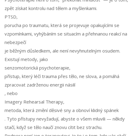
zpět získat kontrolu nad tělem a myšlenkami.
PTSD
,
porucha po traumatu, která se projevuje opakujícími se
vzpomínkami, vyhýbáním se situacím a přehnanou reakcí na
nebezpečí
je běžným důsledkem, ale není nevyhnutelným osudem.
Existují metody, jako
senzomotorická psychoterapie
,
přístup, který léčí trauma přes tělo, ne slova, a pomáhá
zpracovat zadrženou energii násilí
, nebo
Imagery Rehearsal Therapy
,
metoda, která změní děsivé sny a obnoví klidný spánek
. Tyto přístupy nevyžadují, abyste o všem mluvili — někdy
stačí, když se tělo naučí znovu cítit bez strachu.
Podpora není jen o terapeutovi. Je to i o tom, kdo vás slyší,