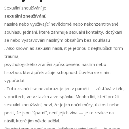
Sexuální zneužívání je
sexuální zneužívání
,
násilné nebo využívající nevědomé nebo nekonzentrované
souhlasu jednání, které zahrnuje sexuální kontakty, dotýkání
se nebo vystavování násilným obsahům bez souhlasu
. Also known as
sexuální násilí
, it je jednou z nejhlubších form
trauma
,
psychologického zranění způsobeného násilím nebo
hrozbou, která překračuje schopnost člověka se s ním
vypořádat
. Toto zranění se nezobrazuje jen v paměti — zůstává v těle,
v pocitech, ve vztazích a ve spánku. Mnoho lidí, kteří prožili
sexuální zneužívání, neví, že jejich noční můry, úzkost nebo
pocit, že jsou "špatní", není jejich vina — je to reakce na
násilí, které jim někdo udělal.
Psychoterapie není o tom, "překonat minulost" — je o tom,