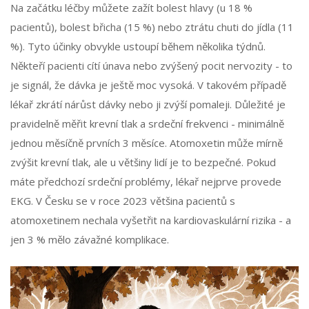
Na začátku léčby můžete zažít bolest hlavy (u 18 %
pacientů), bolest břicha (15 %) nebo ztrátu chuti do jídla (11
%). Tyto účinky obvykle ustoupí během několika týdnů.
Někteří pacienti cítí únava nebo zvýšený pocit nervozity - to
je signál, že dávka je ještě moc vysoká. V takovém případě
lékař zkrátí nárůst dávky nebo ji zvýší pomaleji. Důležité je
pravidelně měřit krevní tlak a srdeční frekvenci - minimálně
jednou měsíčně prvních 3 měsíce. Atomoxetin může mírně
zvýšit krevní tlak, ale u většiny lidí je to bezpečné. Pokud
máte předchozí srdeční problémy, lékař nejprve provede
EKG. V Česku se v roce 2023 většina pacientů s
atomoxetinem nechala vyšetřit na kardiovaskulární rizika - a
jen 3 % mělo závažné komplikace.