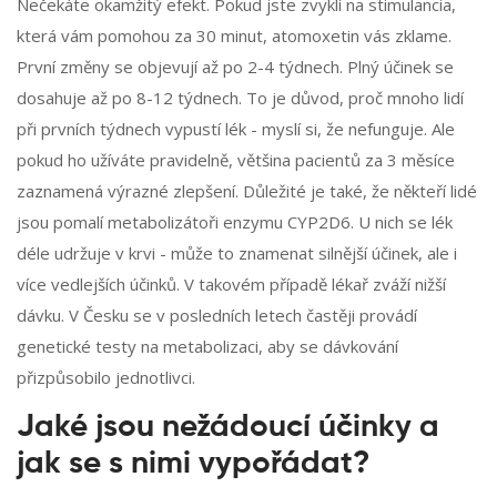
Nečekáte okamžitý efekt. Pokud jste zvyklí na stimulancia,
která vám pomohou za 30 minut, atomoxetin vás zklame.
První změny se objevují až po 2-4 týdnech. Plný účinek se
dosahuje až po 8-12 týdnech. To je důvod, proč mnoho lidí
při prvních týdnech vypustí lék - myslí si, že nefunguje. Ale
pokud ho užíváte pravidelně, většina pacientů za 3 měsíce
zaznamená výrazné zlepšení. Důležité je také, že někteří lidé
jsou pomalí metabolizátoři enzymu CYP2D6. U nich se lék
déle udržuje v krvi - může to znamenat silnější účinek, ale i
více vedlejších účinků. V takovém případě lékař zváží nižší
dávku. V Česku se v posledních letech častěji provádí
genetické testy na metabolizaci, aby se dávkování
přizpůsobilo jednotlivci.
Jaké jsou nežádoucí účinky a
jak se s nimi vypořádat?