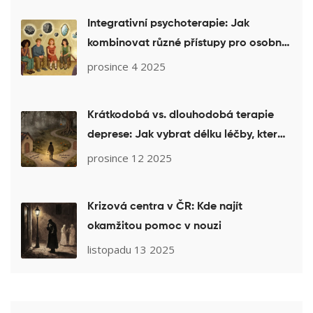
Integrativní psychoterapie: Jak
kombinovat různé přístupy pro osobní
léčbu
prosince 4 2025
Krátkodobá vs. dlouhodobá terapie
deprese: Jak vybrat délku léčby, která
vám skutečně pomůže
prosince 12 2025
Krizová centra v ČR: Kde najít
okamžitou pomoc v nouzi
listopadu 13 2025