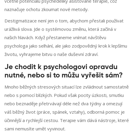
včetně potenciálu psychedeliky asistované terapie, což
naznačuje ochotu zkoumat nové metody.
Destigmatizace není jen o tom, abychom přestali používat
urážlivá slova. Jde o systémovou změnu, která začíná v
našich hlavách. Když přestaneme vnímat návštěvu
psychologa jako selhání, ale jako zodpovědný krok k lepšímu
životu, vyhrajeme bitvu o naše duševní zdraví.
Je chodit k psychologovi opravdu
nutné, nebo si to můžu vyřešit sám?
Mnoho běžných stresových situací lze zvládnout samostatně
nebo s pomocí blízkých. Pokud však pocity úzkosti, smutku
nebo beznaděje přetrvávají déle než dva týdny a omezují
váš běžný život (práce, spánek, vztahy), odborná pomoc je
účinnější a rychlejší cestou. Terapie vám dává nástroje, které
sami nemusíte umět vyvinout.