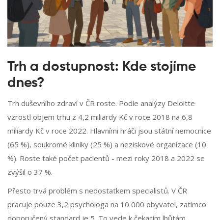
Trh a dostupnost: Kde stojíme
dnes?
Trh duševního zdraví v ČR roste. Podle analýzy Deloitte
vzrostl objem trhu z 4,2 miliardy Kč v roce 2018 na 6,8
miliardy Kč v roce 2022. Hlavními hráči jsou státní nemocnice
(65 %), soukromé kliniky (25 %) a neziskové organizace (10
%). Roste také počet pacientů - mezi roky 2018 a 2022 se
zvýšil o 37 %.
Přesto trvá problém s nedostatkem specialistů. V ČR
pracuje pouze 3,2 psychologa na 10 000 obyvatel, zatímco
doporučený standard je 5. To vede k čekacím lhůtám.