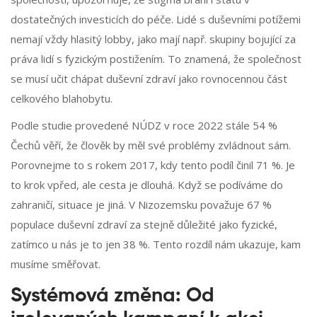
dostatečných investicích do péče. Lidé s duševními potížemi
nemají vždy hlasitý lobby, jako mají např. skupiny bojující za
práva lidí s fyzickým postižením. To znamená, že společnost
se musí učit chápat duševní zdraví jako rovnocennou část
celkového blahobytu.
Podle studie provedené NÚDZ v roce 2022 stále 54 %
Čechů věří, že člověk by měl své problémy zvládnout sám.
Porovnejme to s rokem 2017, kdy tento podíl činil 71 %. Je
to krok vpřed, ale cesta je dlouhá. Když se podíváme do
zahraničí, situace je jiná. V Nizozemsku považuje 67 %
populace duševní zdraví za stejně důležité jako fyzické,
zatímco u nás je to jen 38 %. Tento rozdíl nám ukazuje, kam
musíme směřovat.
Systémová změna: Od