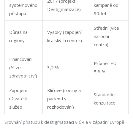
2017 (projekt
systémového
kampaně od
Destigmatizace)
přístupu
90. let
Střední (více
Důraz na
Vysoký (zapojení
národní
regiony
krajských center)
centra)
Financování
Průměr EU
(% ze
3,2 %
5,8 %
zdravotnictví)
Zapojení
Klíčové (rodiny a
Standardní
uživatelů
pacienti v
konzultace
služeb
rozhodování)
Srovnání přístupu k destigmatizaci v ČR a v západní Evropě