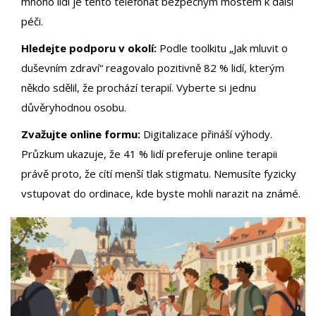
mnoho lidí je tento telefonát bezpečným mostem k další
péči.
Hledejte podporu v okolí:
Podle toolkitu „Jak mluvit o
duševním zdraví“ reagovalo pozitivně 82 % lidí, kterým
někdo sdělil, že prochází terapií. Vyberte si jednu
důvěryhodnou osobu.
Zvažujte online formu:
Digitalizace přináší výhody.
Průzkum ukazuje, že 41 % lidí preferuje online terapii
právě proto, že cítí menší tlak stigmatu. Nemusíte fyzicky
vstupovat do ordinace, kde byste mohli narazit na známé.