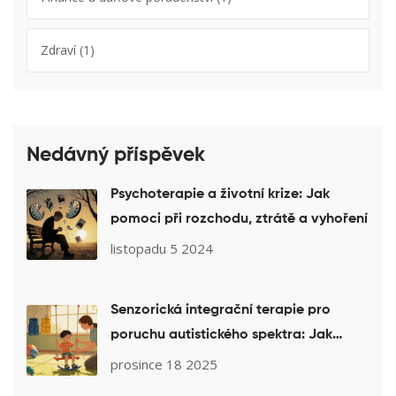
Zdraví
(1)
Nedávný příspěvek
Psychoterapie a životní krize: Jak
pomoci při rozchodu, ztrátě a vyhoření
listopadu 5 2024
Senzorická integrační terapie pro
poruchu autistického spektra: Jak
pomáhá s citlivostí na podněty
prosince 18 2025