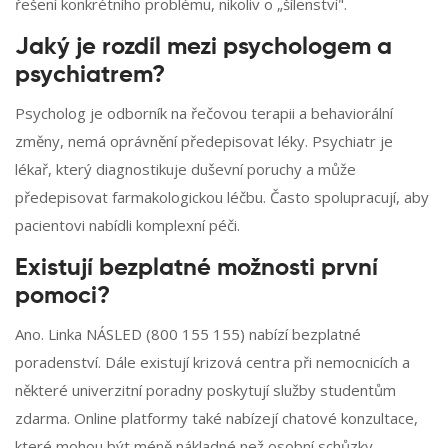
řešení konkrétního problému, nikoliv o „šílenství".
Jaký je rozdíl mezi psychologem a
psychiatrem?
Psycholog je odborník na řečovou terapii a behaviorální
změny, nemá oprávnění předepisovat léky. Psychiatr je
lékař, který diagnostikuje duševní poruchy a může
předepisovat farmakologickou léčbu. Často spolupracují, aby
pacientovi nabídli komplexní péči.
Existují bezplatné možnosti první
pomoci?
Ano. Linka NÁSLED (800 155 155) nabízí bezplatné
poradenství. Dále existují krizová centra při nemocnicích a
některé univerzitní poradny poskytují služby studentům
zdarma. Online platformy také nabízejí chatové konzultace,
které mohou být méně nákladné než osobní schůzky.