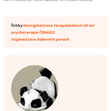
Štítky:
destigmatizace terapie
duševní zdraví
psychoterapie ČR
NÚDZ
stigmatizace duševních poruch