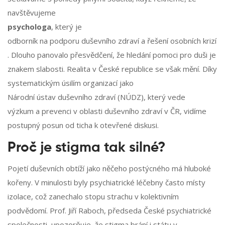
navštěvujeme
psychologa
, který je
odborník na podporu duševního zdraví a řešení osobních krizí
. Dlouho panovalo přesvědčení, že hledání pomoci pro duši je
znakem slabosti. Realita v České republice se však mění. Díky
systematickým úsilím organizací jako
Národní ústav duševního zdraví (NÚDZ)
, který vede
výzkum a prevenci v oblasti duševního zdraví v ČR
, vidíme
postupný posun od ticha k otevřené diskusi.
Proč je stigma tak silné?
Pojetí duševních obtíží jako něčeho postýcného má hluboké
kořeny. V minulosti byly psychiatrické léčebny často místy
izolace, což zanechalo stopu strachu v kolektivním
podvědomí. Prof. Jiří Raboch, předseda České psychiatrické
společnosti, upozorňuje, že stigma brání i státu v