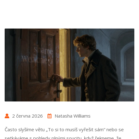
2 června 2026
Natasha Williams
Často slyšíme větu „To si to musíš vyřešit sám“ nebo se
setkáváme s pohledy plnými soucitu, když řekneme, že