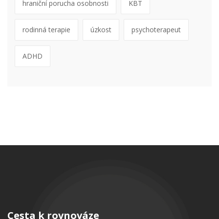
hraniční porucha osobnosti
KBT
rodinná terapie
úzkost
psychoterapeut
ADHD
Cesta k rovnováze