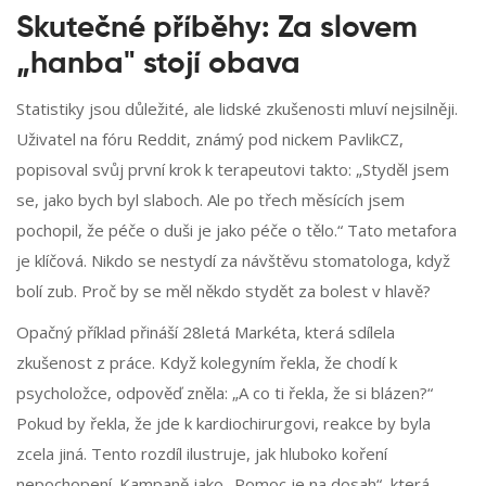
Skutečné příběhy: Za slovem
„hanba" stojí obava
Statistiky jsou důležité, ale lidské zkušenosti mluví nejsilněji.
Uživatel na fóru Reddit, známý pod nickem PavlikCZ,
popisoval svůj první krok k terapeutovi takto: „Styděl jsem
se, jako bych byl slaboch. Ale po třech měsících jsem
pochopil, že péče o duši je jako péče o tělo.“ Tato metafora
je klíčová. Nikdo se nestydí za návštěvu stomatologa, když
bolí zub. Proč by se měl někdo stydět za bolest v hlavě?
Opačný příklad přináší 28letá Markéta, která sdílela
zkušenost z práce. Když kolegyním řekla, že chodí k
psycholožce, odpověď zněla: „A co ti řekla, že si blázen?“
Pokud by řekla, že jde k kardiochirurgovi, reakce by byla
zcela jiná. Tento rozdíl ilustruje, jak hluboko koření
nepochopení. Kampaně jako „Pomoc je na dosah“, která