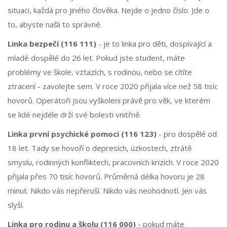
situaci, každá pro jiného člověka. Nejde o jedno číslo. Jde o
to, abyste našli to správné.
Linka bezpečí (116 111)
- je to linka pro děti, dospívající a
mladé dospělé do 26 let. Pokud jste student, máte
problémy ve škole, vztazích, s rodinou, nebo se cítíte
ztracení - zavolejte sem. V roce 2020 přijala více než 58 tisíc
hovorů. Operátoři jsou vyškoleni právě pro věk, ve kterém
se lidé nejdéle drží své bolesti vnitřně.
Linka první psychické pomoci (116 123)
- pro dospělé od
18 let. Tady se hovoří o depresích, úzkostech, ztrátě
smyslu, rodinných konfliktech, pracovních krizích. V roce 2020
přijala přes 70 tisíc hovorů. Průměrná délka hovoru je 28
minut. Nikdo vás nepřeruší. Nikdo vás neohodnotí. Jen vás
slyší.
Linka pro rodinu a školu (116 000)
- pokud máte