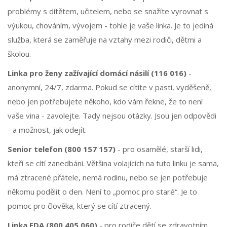
problémy s dítětem, učitelem, nebo se snažíte vyrovnat s
výukou, chováním, vývojem - tohle je vaše linka. Je to jediná
služba, která se zaměřuje na vztahy mezi rodiči, dětmi a
školou.
Linka pro ženy zažívající domácí násilí (116 016)
-
anonymní, 24/7, zdarma. Pokud se cítíte v pasti, vyděšeně,
nebo jen potřebujete někoho, kdo vám řekne, že to není
vaše vina - zavolejte. Tady nejsou otázky. Jsou jen odpovědi
- a možnost, jak odejít.
Senior telefon (800 157 157)
- pro osamělé, starší lidi,
kteří se cítí zanedbáni. Většina volajících na tuto linku je sama,
má ztracené přátele, nemá rodinu, nebo se jen potřebuje
někomu podělit o den. Není to „pomoc pro staré“. Je to
pomoc pro člověka, který se cítí ztracený.
Linka EDA (800 405 060)
- pro rodiče dětí se zdravotním