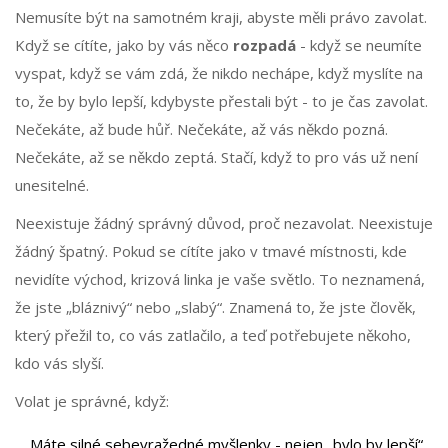
Nemusíte být na samotném kraji, abyste měli právo zavolat.
Když se cítíte, jako by vás něco
rozpadá
- když se neumíte
vyspat, když se vám zdá, že nikdo nechápe, když myslíte na
to, že by bylo lepší, kdybyste přestali být - to je čas zavolat.
Nečekáte, až bude hůř. Nečekáte, až vás někdo pozná.
Nečekáte, až se někdo zeptá. Stačí, když to pro vás už není
unesitelné.
Neexistuje žádný správný důvod, proč nezavolat. Neexistuje
žádný špatný. Pokud se cítíte jako v tmavé místnosti, kde
nevidíte východ, krizová linka je vaše světlo. To neznamená,
že jste „bláznivý“ nebo „slabý“. Znamená to, že jste člověk,
který přežil to, co vás zatlačilo, a teď potřebujete někoho,
kdo vás slyší.
Volat je správné, když:
Máte silné sebevražedné myšlenky - nejen „bylo by lepší“,