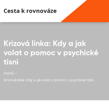
Cesta k rovnováze
Krizová linka: Kdy a jak
volat o pomoc v psychické
tísni
Domů
Krizová linka: Kdy a jak volat o pomoc v psychické tísni