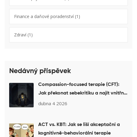
Finance a daňové poradenství
(1)
Zdraví
(1)
Nedávný příspěvek
Compassion-focused terapie (CFT):
Jak překonat sebekritiku a najít vnitřní
klid
dubna 4 2026
ACT vs. KBT: Jak se liší akceptační a
kognitivně-behaviorální terapie