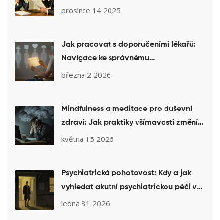
prosince 14 2025
Jak pracovat s doporučeními lékařů:
Navigace ke správnému
psychoterapeutovi
března 2 2026
Mindfulness a meditace pro duševní
zdraví: Jak praktiky všímavosti změní
váš mozek
května 15 2026
Psychiatrická pohotovost: Kdy a jak
vyhledat akutní psychiatrickou péči v
České republice
ledna 31 2026