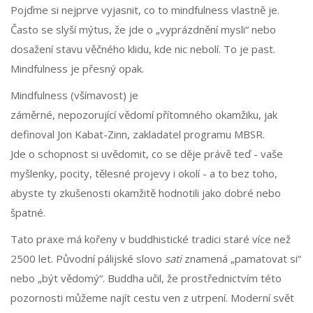
Pojďme si nejprve vyjasnit, co to mindfulness vlastně je.
Často se slyší mýtus, že jde o „vyprázdnění mysli“ nebo
dosažení stavu věčného klidu, kde nic nebolí. To je past.
Mindfulness je přesný opak.
Mindfulness (všímavost)
je
záměrné, nepozorující vědomí přítomného okamžiku
, jak
definoval Jon Kabat-Zinn, zakladatel programu MBSR.
Jde o schopnost si uvědomit, co se děje právě teď - vaše
myšlenky, pocity, tělesné projevy i okolí - a to bez toho,
abyste ty zkušenosti okamžitě hodnotili jako dobré nebo
špatné.
Tato praxe má kořeny v buddhistické tradici staré více než
2500 let. Původní pálijské slovo
sati
znamená „pamatovat si“
nebo „být vědomý“. Buddha učil, že prostřednictvím této
pozornosti můžeme najít cestu ven z utrpení. Moderní svět