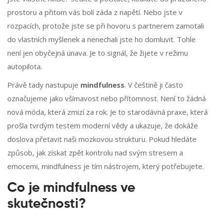
prostoru a přitom vás bolí záda z napětí. Nebo jste v
rozpacích, protože jste se při hovoru s partnerem zamotali
do vlastních myšlenek a nenechali jste ho domluvit. Tohle
není jen obyčejná únava. Je to signál, že žijete v režimu
autopilota.
Právě tady nastupuje
mindfulness
. V češtině ji často
označujeme jako všímavost nebo přítomnost. Není to žádná
nová móda, která zmizí za rok. Je to starodávná praxe, která
prošla tvrdým testem moderní vědy a ukazuje, že dokáže
doslova přetavit naši mozkovou strukturu. Pokud hledáte
způsob, jak získat zpět kontrolu nad svým stresem a
emocemi, mindfulness je tím nástrojem, který potřebujete.
Co je mindfulness ve
skutečnosti?