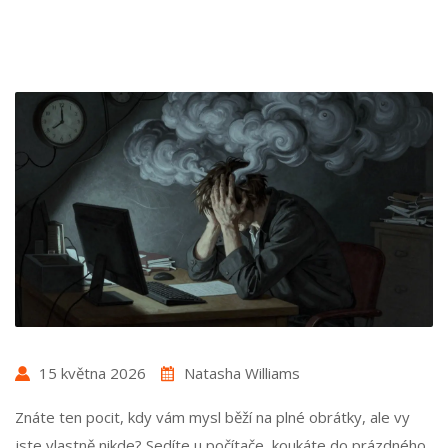
15 května 2026
Natasha Williams
Znáte ten pocit, kdy vám mysl běží na plné obrátky, ale vy
jste vlastně nikde? Sedíte u počítače, koukáte do prázdného