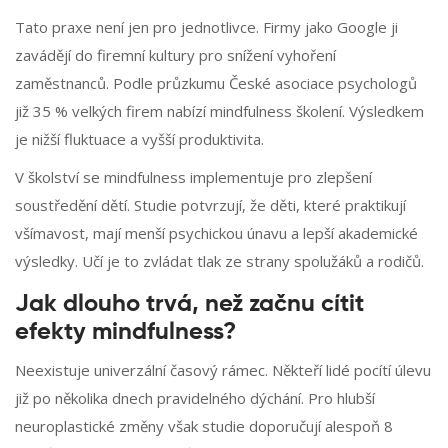
Tato praxe není jen pro jednotlivce. Firmy jako Google ji
zavádějí do firemní kultury pro snížení vyhoření
zaměstnanců. Podle průzkumu České asociace psychologů
již 35 % velkých firem nabízí mindfulness školení. Výsledkem
je nižší fluktuace a vyšší produktivita.
V školství se mindfulness implementuje pro zlepšení
soustředění dětí. Studie potvrzují, že děti, které praktikují
všímavost, mají menší psychickou únavu a lepší akademické
výsledky. Učí je to zvládat tlak ze strany spolužáků a rodičů.
Jak dlouho trvá, než začnu cítit
efekty mindfulness?
Neexistuje univerzální časový rámec. Někteří lidé pocítí úlevu
již po několika dnech pravidelného dýchání. Pro hlubší
neuroplastické změny však studie doporučují alespoň 8