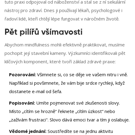
tuto praxi odpojoval od náboženství a stal se z ní sekulární
nástroj pro zdraví. Dnes ji používají lékaři, psychologové i
řadoví lidé, kteří chtějí lépe fungovat v náročném životě.
Pět pilířů všímavosti
Abychom mindfulness mohli efektivně praktikovat, musíme
pochopit její stavební kameny. Výzkumníci identifikovali pět
klíčových komponent, které tvoří základ zdravé praxe:
Pozorování:
Všimnete si, co se děje ve vašem nitru i vně.
Například si povšimnete, že vám bije srdce rychleji, když
dostanete e-mail od šefa.
Popisování:
Umíte pojmenovat své zkušenosti slovy.
Místo „cítím se hrozně“ řeknete „cítím úzkost“ nebo
„zažívám frustraci". Slovo dává emoci tvar a tím ji oslabuje.
Vědomé jednání:
Soustředíte se na jednu aktivitu