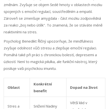
změnám. Zvyšuje se objem šedé hmoty v oblastech mozku
spojených s emoční regulací, soustředěním a empatií.
Zároveň se zmenšuje amygdala - část mozku zodpovědná
za reakci „boj nebo útěk". To znamená, že se stáváte méně
reaktivními na stres.
Psycholog Benedikt Říčný upozorňuje, že mindfulness
zvyšuje odolnost vůči stresu a zlepšuje emoční regulaci.
Pomáhá také při práci s chronickou bolestí, depresemi a
úzkostí. Není to magická pilulka, ale funkční nástroj, který
posiluje vaši psychickou imunitu.
Konkrétní
Oblast
Dopad na život
benefit
Větší klid v
Stres a
Snížení hladiny