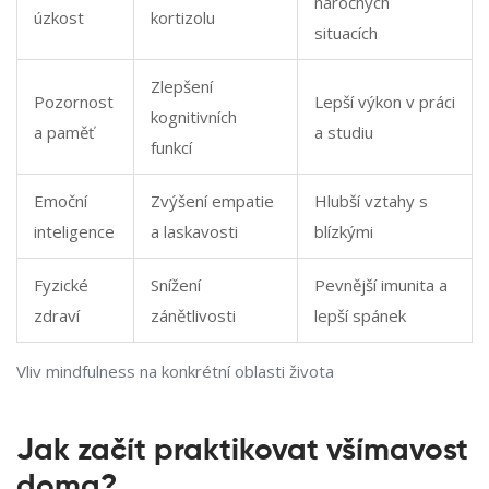
náročných
úzkost
kortizolu
situacích
Zlepšení
Pozornost
Lepší výkon v práci
kognitivních
a paměť
a studiu
funkcí
Emoční
Zvýšení empatie
Hlubší vztahy s
inteligence
a laskavosti
blízkými
Fyzické
Snížení
Pevnější imunita a
zdraví
zánětlivosti
lepší spánek
Vliv mindfulness na konkrétní oblasti života
Jak začít praktikovat všímavost
doma?