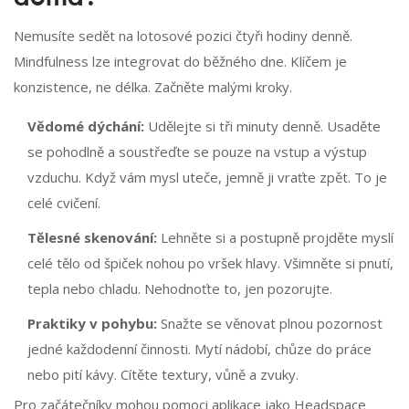
Nemusíte sedět na lotosové pozici čtyři hodiny denně.
Mindfulness lze integrovat do běžného dne. Klíčem je
konzistence, ne délka. Začněte malými kroky.
Vědomé dýchání:
Udělejte si tři minuty denně. Usaděte
se pohodlně a soustřeďte se pouze na vstup a výstup
vzduchu. Když vám mysl uteče, jemně ji vraťte zpět. To je
celé cvičení.
Tělesné skenování:
Lehněte si a postupně projděte myslí
celé tělo od špiček nohou po vršek hlavy. Všimněte si pnutí,
tepla nebo chladu. Nehodnoťte to, jen pozorujte.
Praktiky v pohybu:
Snažte se věnovat plnou pozornost
jedné každodenní činnosti. Mytí nádobí, chůze do práce
nebo pití kávy. Cítěte textury, vůně a zvuky.
Pro začátečníky mohou pomoci aplikace jako Headspace