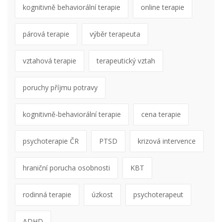
kognitivně behaviorální terapie
online terapie
párová terapie
výběr terapeuta
vztahová terapie
terapeutický vztah
poruchy příjmu potravy
kognitivně-behaviorální terapie
cena terapie
psychoterapie ČR
PTSD
krizová intervence
hraniční porucha osobnosti
KBT
rodinná terapie
úzkost
psychoterapeut
ADHD