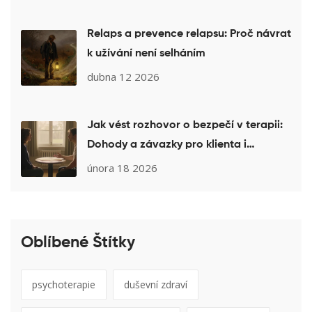
Relaps a prevence relapsu: Proč návrat
k užívání není selháním
dubna 12 2026
Jak vést rozhovor o bezpečí v terapii:
Dohody a závazky pro klienta i
terapeuta
února 18 2026
Oblíbené Štítky
psychoterapie
duševní zdraví