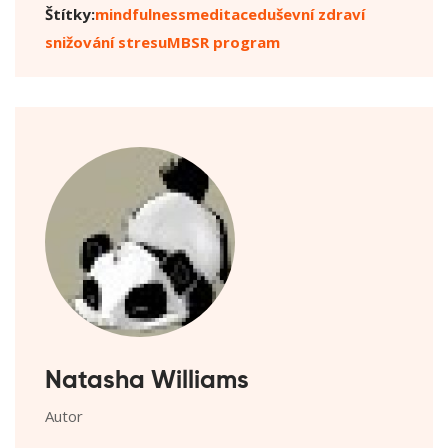
Štítky:
mindfulness
meditace
duševní zdraví
snižování stresu
MBSR program
Natasha Williams
Autor