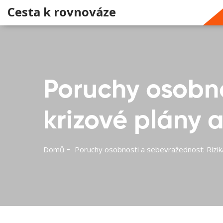
Cesta k rovnováze
Poruchy osobno
krizové plány 
Domů
Poruchy osobnosti a sebevražednost: Rizika