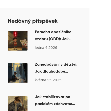
Nedávný příspěvek
Porucha opozičního
vzdoru (ODD): Jak
psychoterapie pomáhá
ledna 4 2026
vzpurným dětem
Zanedbávání v dětství:
Jak dlouhodobé
následky ovlivňují
května 15 2025
dospělost a co pomáhá
psychoterapie
Jak stabilizovat po
panickém záchvatu: