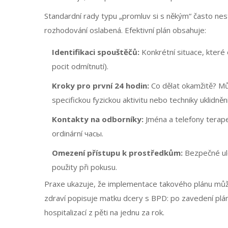
Standardní rady typu „promluv si s někým“ často nesta
rozhodování oslabená. Efektivní plán obsahuje:
Identifikaci spouštěčů:
Konkrétní situace, které 
pocit odmítnutí).
Kroky pro první 24 hodin:
Co dělat okamžitě? Mů
specifickou fyzickou aktivitu nebo techniky uklidněn
Kontakty na odborníky:
Jména a telefony terape
ordinární часы.
Omezení přístupu k prostředkům:
Bezpečné ulo
použity při pokusu.
Praxe ukazuje, že implementace takového plánu může s
zdraví popisuje matku dcery s BPD: po zavedení plán
hospitalizací z pěti na jednu za rok.