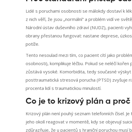
Lidé s poruchami osobnosti se málokdy dostaví k léka
z nich věří, že jsou „normální“ a problém vidí ve svět
Národní ústav duševního zdraví (NUDZ), pacienti vyh
obrany přestanou fungovat: nastane deprese, úzkost
potíže.
Tento nesoulad mezi tím, co pacient cítí jako problém
osobnosti), komplikuje léčbu. Pokud se neléčí kořen pr
zůstává vysoké. Komorbidita, tedy současné výskyt da
posttraumatická stresová porucha (PTSD) zvyšuje rizi
procenta lidí s traumatickou minulostí.
Co je to krizový plán a proč
Krizový plán není pouhý seznam telefonních čísel. Je
jeho okolí reagovat v momentě, kdy se objevují suicid
zdůrazňuje, že u pacientů s hraniční poruchou musí b