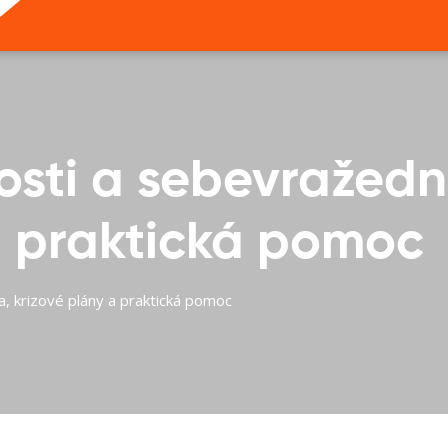
sti a sebevražedno
a praktická pomoc
, krizové plány a praktická pomoc