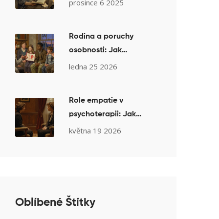
Postupy do 24 hodin
prosince 6 2025
Rodina a poruchy
osobnosti: Jak
psychoedukace
ledna 25 2026
pomáhá příbuzným v
terapii
Role empatie v
psychoterapii: Jak
terapeutické
května 19 2026
porozumění podporuje
změnu
Oblíbené Štítky