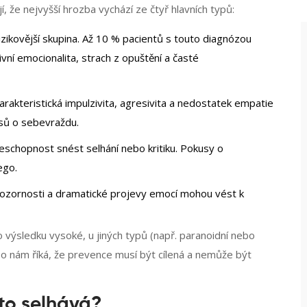
í, že nejvyšší hrozba vychází ze čtyř hlavních typů:
izikovější skupina. Až 10 % pacientů s touto diagnózou
ní emocionalita, strach z opuštění a časté
rakteristická impulzivita, agresivita a nedostatek empatie
usů o sebevraždu.
neschopnost snést selhání nebo kritiku. Pokusy o
ego.
pozornosti a dramatické projevy emocí mohou vést k
o výsledku vysoké, u jiných typů (např. paranoidní nebo
 To nám říká, že prevence musí být cílená a nemůže být
sto selhává?