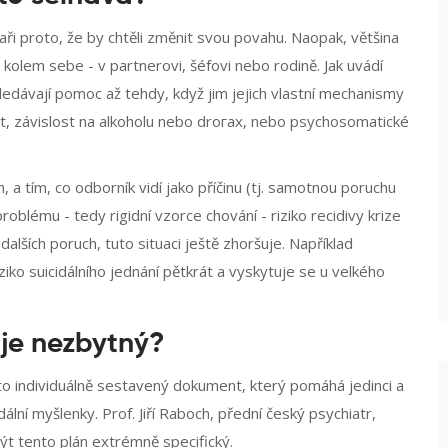
ři proto, že by chtěli změnit svou povahu. Naopak, většina
ě kolem sebe - v partnerovi, šéfovi nebo rodině. Jak uvádí
ledávají pomoc až tehdy, když jim jejich vlastní mechanismy
, závislost na alkoholu nebo droгах, nebo psychosomatické
, a tím, co odborník vidí jako příčinu (tj. samotnou poruchu
oblému - tedy rigidní vzorce chování - riziko recidivy krize
lších poruch, tuto situaci ještě zhoršuje. Například
ko suicidálního jednání pětkrát a vyskytuje se u velkého
 je nezbytný?
 to individuálně sestavený dokument, který pomáhá jedinci a
ální myšlenky. Prof. Jiří Raboch, přední český psychiatr,
ýt tento plán extrémně specifický.