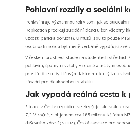
Pohlavní rozdíly a sociální 
Pohlaví hraje významnou roli v tom, jak se suicidální
Replication predikují suicidální ideaci u žen všechny 
úzkost, panická porucha). U mužů jsou to pouze PTS
osobnosti mohou být méně verbálně vyjadřující své utrp
V českém prostředí studie na studentech středních š
pohlavím, špatnými vztahy v rodině a určitými osob
prostředí je tedy klíčovým faktorem, který lze ovliv
zásadní pro dlouhodobou stabilitu.
Jak vypadá reálná cesta k
Situace v České republice se zlepšuje, ale stále exi
7,2 % ročně, s objemem cca 185 milionů Kč (data MZ
duševního zdraví (NUDZ), Česká asociace pro sebevr