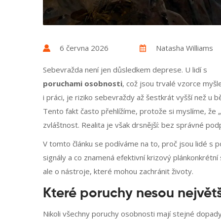
6 června 2026
Natasha Williams
Sebevražda není jen důsledkem deprese. U lidí s
poruchami osobnosti
, což jsou trvalé vzorce myš
i práci, je riziko sebevraždy až šestkrát vyšší než u 
Tento fakt často přehlížíme, protože si myslíme, že
zvláštnost. Realita je však drsnější: bez správné pod
V tomto článku se podíváme na to, proč jsou lidé s p
signály a co znamená efektivní
krizový plán
konkrétní 
ale o nástroje, které mohou zachránit životy.
Které poruchy nesou největší
Nikoli všechny poruchy osobnosti mají stejné dopady n