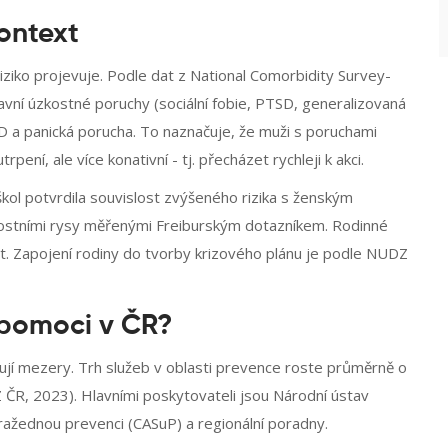
kontext
 riziko projevuje. Podle dat z National Comorbidity Survey-
hlavní úzkostné poruchy (sociální fobie, PTSD, generalizovaná
D a panická porucha. To naznačuje, že muži s poruchami
ení, ale více konativní - tj. přecházet rychleji k akci.
kol potvrdila souvislost zvýšeného rizika s ženským
nostními rysy měřenými Freiburským dotazníkem. Rodinné
nit. Zapojení rodiny do tvorby krizového plánu je podle NUDZ
 pomoci v ČR?
stují mezery. Trh služeb v oblasti prevence roste průměrně o
 ČR, 2023). Hlavními poskytovateli jsou Národní ústav
ažednou prevenci (CASuP) a regionální poradny.