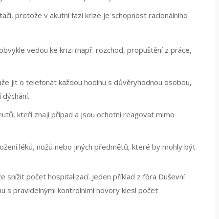
čí, protože v akutní fázi krize je schopnost racionálního
obvykle vedou ke krizi (např. rozchod, propuštění z práce,
že jít o telefonát každou hodinu s důvěryhodnou osobou,
í dýchání.
utů, kteří znají případ a jsou ochotni reagovat mimo
žení léků, nožů nebo jiných předmětů, které by mohly být
nížit počet hospitalizací. Jeden příklad z fóra Duševní
u s pravidelnými kontrolními hovory klesl počet