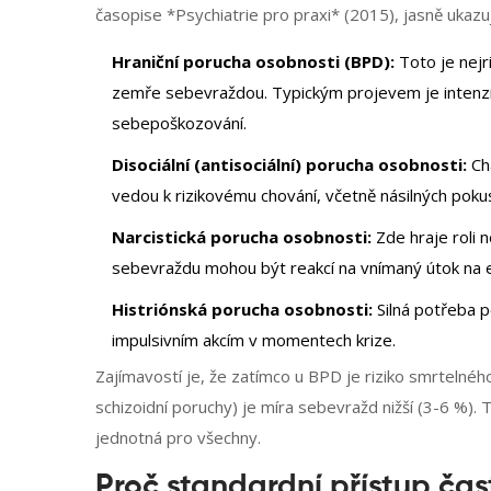
časopise *Psychiatrie pro praxi* (2015), jasně ukazuj
Hraniční porucha osobnosti (BPD):
Toto je nejr
zemře sebevraždou. Typickým projevem je intenziv
sebepoškozování.
Disociální (antisociální) porucha osobnosti:
Cha
vedou k rizikovému chování, včetně násilných pok
Narcistická porucha osobnosti:
Zde hraje roli 
sebevraždu mohou být reakcí na vnímaný útok na 
Histriónská porucha osobnosti:
Silná potřeba 
impulsivním akcím v momentech krize.
Zajímavostí je, že zatímco u BPD je riziko smrtelnéh
schizoidní poruchy) je míra sebevražd nižší (3-6 %).
jednotná pro všechny.
Proč standardní přístup ča