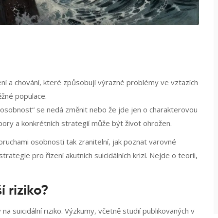
lení a chování, které způsobují výrazné problémy ve vztazích
běžné populace.
 „osobnost“ se nedá změnit nebo že jde jen o charakterovou
pory a konkrétních strategií může být život ohrožen.
oruchami osobnosti tak zranitelní, jak poznat varovné
strategie pro řízení akutních suicidálních krizí
.
Nejde o teorii,
 riziko?
a suicidální riziko. Výzkumy, včetně studií publikovaných v