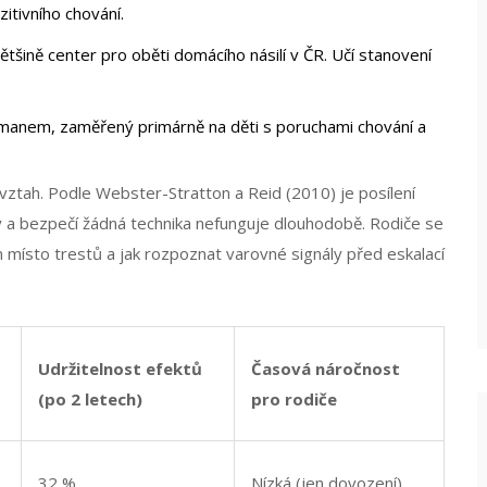
itivního chování.
šině center pro oběti domácího násilí v ČR. Učí stanovení
anem, zaměřený primárně na děti s poruchami chování a
tah. Podle Webster-Stratton a Reid (2010) je posílení
 a bezpečí žádná technika nefunguje dlouhodobě. Rodiče se
 místo trestů a jak rozpoznat varovné signály před eskalací
Udržitelnost efektů
Časová náročnost
(po 2 letech)
pro rodiče
32 %
Nízká (jen dovození)