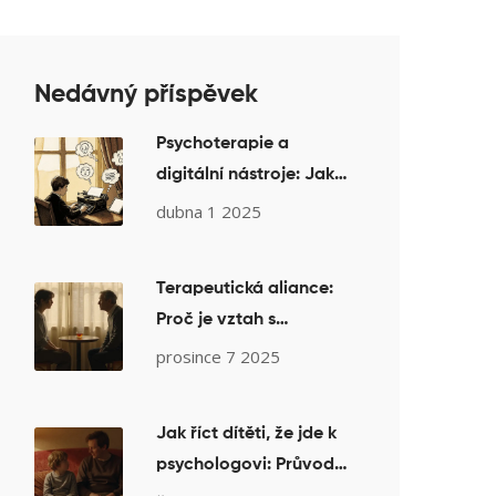
Nedávný příspěvek
Psychoterapie a
digitální nástroje: Jak
e-mail, deníky a
dubna 1 2025
aplikace mění
psychologickou pomoc
Terapeutická aliance:
Proč je vztah s
psychoterapeutem
prosince 7 2025
klíčový pro úspěch
léčby
Jak říct dítěti, že jde k
psychologovi: Průvodce