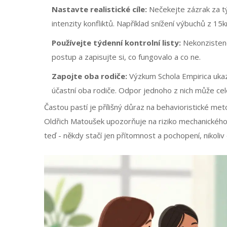
Nastavte realistické cíle:
Nečekejte zázrak za tý
intenzity konfliktů. Například snížení výbuchů z 15
Používejte týdenní kontrolní listy:
Nekonzistenc
postup a zapisujte si, co fungovalo a co ne.
Zapojte oba rodiče:
Výzkum Schola Empirica ukaz
účastní oba rodiče. Odpor jednoho z nich může cel
Častou pastí je přílišný důraz na behavioristické me
Oldřich Matoušek upozorňuje na riziko mechanického ap
teď - někdy stačí jen přítomnost a pochopení, nikoli