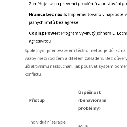
Zaměřuje se na prevenci problémů a posilování poz
Hranice bez násilí:
Implementováno v naprosté vět
jasných limitů bez agrese.
Coping Power:
Program vyvinutý Johnem E. Lochm
agresivitou.
Společným jmenovatelem těchto metod je důraz na vz
vazby mezi rodičem a dítětem základem. Bez důvěry
učí aktivnímu naslouchání, jak používat systém odměn
konfliktu.
Úspěšnost
Přístup
(behaviorální
problémy)
Individuální terapie
45 %