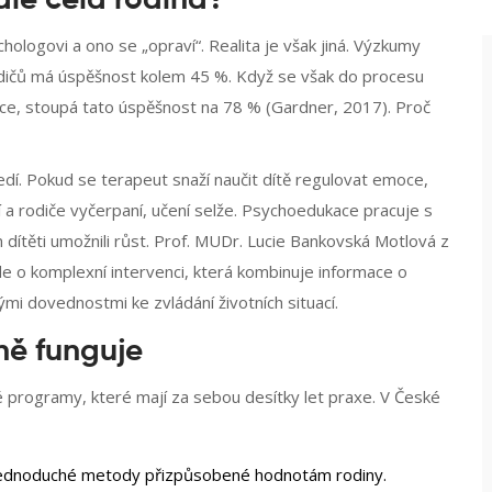
ale celá rodina?
chologovi a ono se „opraví“. Realita je však jiná. Výzkumy
 rodičů má úspěšnost kolem 45 %. Když se však do procesu
ace, stoupá tato úspěšnost na 78 % (Gardner, 2017). Proč
ředí. Pokud se terapeut snaží naučit dítě regulovat emoce,
 a rodiče vyčerpaní, učení selže. Psychoedukace pracuje s
dítěti umožnili růst. Prof. MUDr. Lucie Bankovská Motlová z
e o komplexní intervenci, která kombinuje informace o
mi dovednostmi ke zvládání životních situací.
ně funguje
 programy, které mají za sebou desítky let praxe. V České
jednoduché metody přizpůsobené hodnotám rodiny.