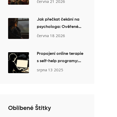
pro rodiče
června 21 2026
Jak přečkat čekání na
psychologa: Ověřené
strategie bezpečí a
června 18 2026
podpory
Propojení online terapie
s self-help programy:
Jak z terapie vytěžit
srpna 13 2025
maximum
Oblíbené Štítky