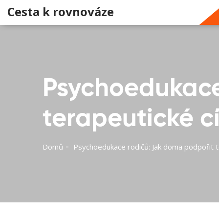
Cesta k rovnováze
Psychoedukace
terapeutické cí
Domů
Psychoedukace rodičů: Jak doma podpořit te