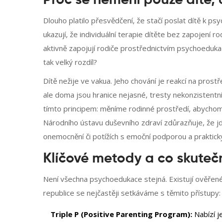
Proč se nemění pouze dítě, 
Dlouho platilo přesvědčení, že stačí poslat dítě k psy
ukazují, že individuální terapie dítěte bez zapojení
aktivně zapojují rodiče prostřednictvím psychoeduk
tak velký rozdíl?
Dítě nežije ve vakua. Jeho chování je reakcí na prost
ale doma jsou hranice nejasné, tresty nekonzistentní
tímto principem: měníme rodinné prostředí, abychom 
Národního ústavu duševního zdraví zdůrazňuje, že jd
onemocnění či potížích s emoční podporou a praktický
Klíčové metody a co skuteč
Není všechna psychoedukace stejná. Existují ověřené
republice se nejčastěji setkáváme s těmito přístupy:
Triple P (Positive Parenting Program):
Nabízí 