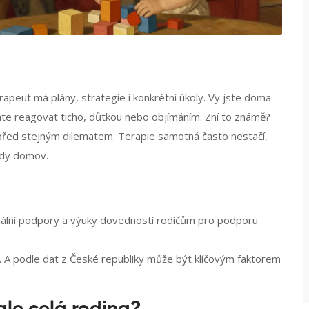
erapeut má plány, strategie i konkrétní úkoly. Vy jste doma
máte reagovat ticho, důtkou nebo objímáním. Zní to známě?
í před stejným dilematem. Terapie samotná často nestačí,
edy domov.
nální podpory a výuky dovedností rodičům pro podporu
nk. A podle dat z České republiky může být klíčovým faktorem