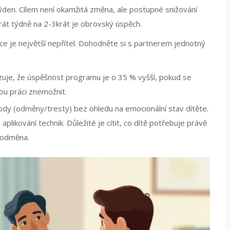
den. Cílem není okamžitá změna, ale postupné snižování
krát týdně na 2-3krát je obrovský úspěch.
e je největší nepřítel. Dohodněte si s partnerem jednotný
uje, že úspěšnost programu je o 35 % vyšší, pokud se
ou práci znemožnit.
tody (odměny/tresty) bez ohledu na emocionální stav dítěte.
likování technik. Důležité je cítit, co dítě potřebuje právě
v odměna.