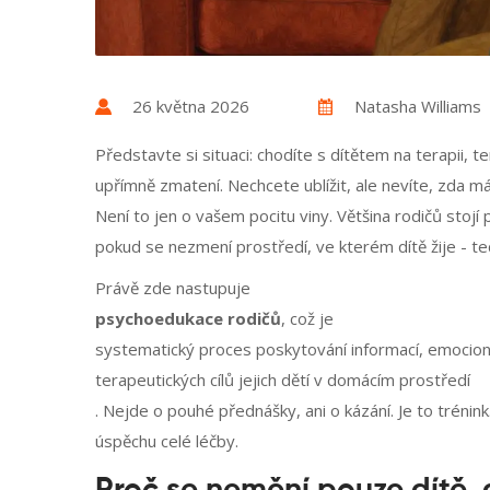
26 května 2026
Natasha Williams
Představte si situaci: chodíte s dítětem na terapii, t
upřímně zmatení. Nechcete ublížit, ale nevíte, zda 
Není to jen o vašem pocitu viny. Většina rodičů stoj
pokud se nezmení prostředí, ve kterém dítě žije - t
Právě zde nastupuje
psychoedukace rodičů
, což je
systematický proces poskytování informací, emocio
terapeutických cílů jejich dětí v domácím prostředí
. Nejde o pouhé přednášky, ani o kázání. Je to tréni
úspěchu celé léčby.