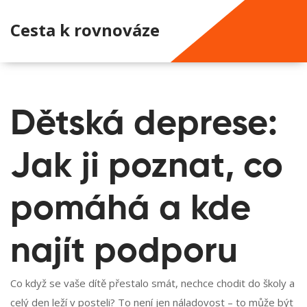
Cesta k rovnováze
Dětská deprese:
Jak ji poznat, co
pomáhá a kde
najít podporu
Co když se vaše dítě přestalo smát, nechce chodit do školy a
celý den leží v posteli? To není jen náladovost – to může být