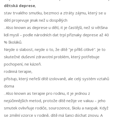
dětská deprese
,
stav trvalého smutku, bezmoci a ztráty zájmu, který se u
dětí projevuje jinak než u dospělých
. Also known as
deprese u dětí
, it je častější, než si většina
lidí myslí – podle národních dat trpí příznaky deprese až 40
% školáků.
Nejde o slabost, nejde o to, že dítě "je příliš citlivé". Je to
skutečné duševní zdravotní problém, který potřebuje
pochopení, ne kázeň.
rodinná terapie
,
přístup, který neřeší dítě izolovaně, ale celý systém vztahů
doma
. Also known as
terapie pro rodinu
, it je jednou z
nejúčinnějších metod, protože dítě nežije ve vakuu – jeho
smutek ovlivňuje rodiče, sourozence, školu a naopak. Když
se změní vzorce v rodině, dítě má šanci dýchat znovu. A