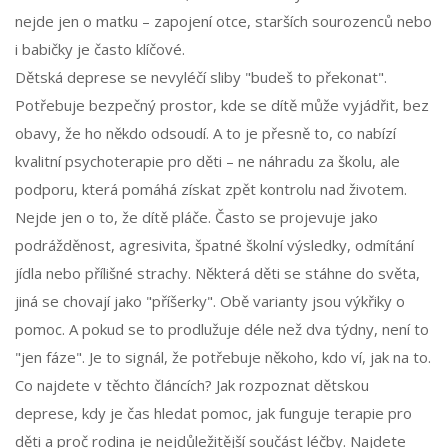
nejde jen o matku – zapojení otce, starších sourozenců nebo
i babičky je často klíčové.
Dětská deprese se nevyléčí sliby "budeš to překonat".
Potřebuje bezpečný prostor, kde se dítě může vyjádřit, bez
obavy, že ho někdo odsoudí. A to je přesně to, co nabízí
kvalitní psychoterapie pro děti – ne náhradu za školu, ale
podporu, která pomáhá získat zpět kontrolu nad životem.
Nejde jen o to, že dítě pláče. Často se projevuje jako
podrážděnost, agresivita, špatné školní výsledky, odmítání
jídla nebo přílišné strachy. Některá děti se stáhne do světa,
jiná se chovají jako "příšerky". Obě varianty jsou výkřiky o
pomoc. A pokud se to prodlužuje déle než dva týdny, není to
"jen fáze". Je to signál, že potřebuje někoho, kdo ví, jak na to.
Co najdete v těchto článcích? Jak rozpoznat dětskou
deprese, kdy je čas hledat pomoc, jak funguje terapie pro
děti a proč rodina je nejdůležitější součást léčby. Najdete