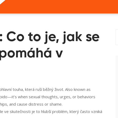
 Co to je, jak se
o pomáhá v
hlavní touha, která ruší běžný život
. Also known as
h libido—it’s when sexual thoughts, urges, or behaviors
hips, and cause distress or shame.
 ale ve skutečnosti je to hlubší problém, který často vzniká