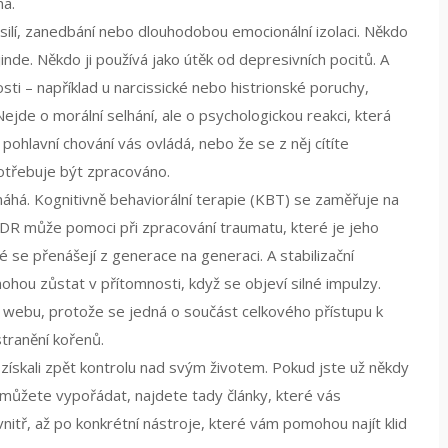
ma.
 násilí, zanedbání nebo dlouhodobou emocionální izolaci. Někdo
jinde. Někdo ji používá jako útěk od depresivních pocitů. A
ti – například u narcissické nebo histrionské poruchy,
Nejde o morální selhání, ale o psychologickou reakci, která
ohlavní chování vás ovládá, nebo že se z něj cítíte
potřebuje být zpracováno.
áhá. Kognitivně behaviorální terapie (KBT) se zaměřuje na
MDR může pomoci při zpracování traumatu, které je jeho
 se přenášejí z generace na generaci. A stabilizační
ou zůstat v přítomnosti, když se objeví silné impulzy.
o webu, protože se jedná o součást celkového přístupu k
stranění kořenů.
e získali zpět kontrolu nad svým životem. Pokud jste už někdy
 nemůžete vypořádat, najdete tady články, které vás
itř, až po konkrétní nástroje, které vám pomohou najít klid