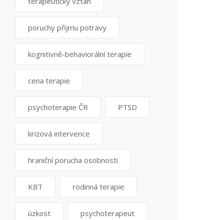
terapeutický vztah
poruchy příjmu potravy
kognitivně-behaviorální terapie
cena terapie
psychoterapie ČR
PTSD
krizová intervence
hraniční porucha osobnosti
KBT
rodinná terapie
úzkost
psychoterapeut