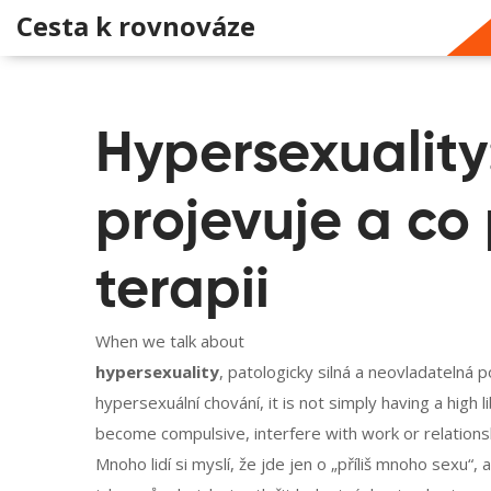
Cesta k rovnováze
Hypersexuality:
projevuje a c
terapii
When we talk about
hypersexuality
,
patologicky silná a neovladatelná po
hypersexuální chování
, it is not simply having a hig
become compulsive, interfere with work or relations
Mnoho lidí si myslí, že jde jen o „příliš mnoho sexu“,