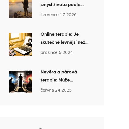
smysl života podle
Viktora Frankla
července 17 2026
Online terapie: Je
skutečně levnější než
osobní sezení? Přehled
prosince 6 2024
cen a skutečných
nákladů v ČR
Nevěra a párová
terapie: Může
psychoterapie
června 24 2025
zachránit vztah po
nevěře?