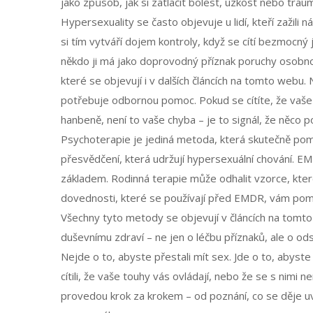
jako způsob, jak si zatlačit bolest, úzkost nebo trau
Hypersexuality se často objevuje u lidí, kteří zažili
si tím vytváří dojem kontroly, když se cítí bezmocný 
někdo ji má jako doprovodný příznak poruchy osobnos
které se objevují i v dalších článcích na tomto webu. 
potřebuje odbornou pomoc. Pokud se cítíte, že vaše p
hanbeně, není to vaše chyba – je to signál, že něco 
Psychoterapie je jediná metoda, která skutečně pom
přesvědčení, která udržují hypersexuální chování. E
základem. Rodinná terapie může odhalit vzorce, které
dovednosti, které se používají před EMDR, vám pomoh
Všechny tyto metody se objevují v článcích na tomt
duševnímu zdraví – ne jen o léčbu příznaků, ale o od
Nejde o to, abyste přestali mít sex. Jde o to, abyst
cítili, že vaše touhy vás ovládají, nebo že se s nimi
provedou krok za krokem – od poznání, co se děje uvn