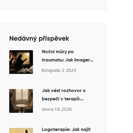
Nedávný příspěvek
Noční můry po
traumatu: Jak Imagery
Rehearsal Therapy
listopadu 2 2025
pomáhá zastavit děsivé
sny
Jak vést rozhovor o
bezpečí v terapii:
Dohody a závazky pro
února 18 2026
klienta i terapeuta
Logoterapie: Jak najít