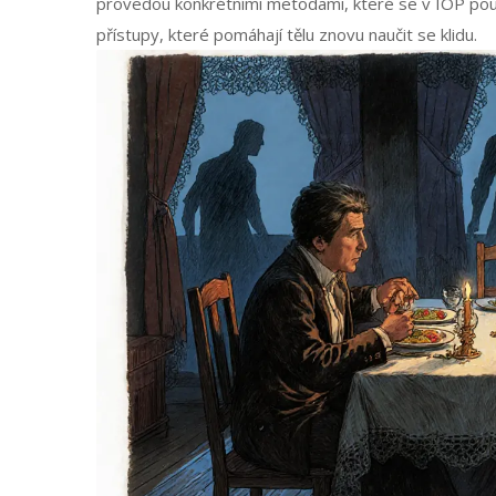
provedou konkrétními metodami, které se v IOP použ
přístupy, které pomáhají tělu znovu naučit se klidu.