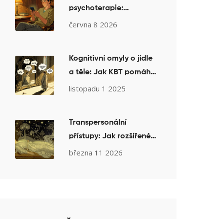
psychoterapie:
Kompletní průvodce od
června 8 2026
prvního kontaktu po
závěr
Kognitivní omyly o jídle
a těle: Jak KBT pomáhá
překonat poruchy
listopadu 1 2025
příjmu potravy
Transpersonální
přístupy: Jak rozšířené
stavy vědomí pomáhají
března 11 2026
v bezpečné
terapeutické práci