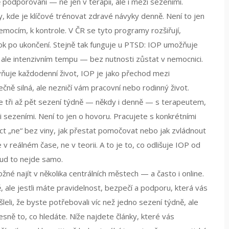
čně podporováni — ne jen v terapii, ale i mezi sezeními.
y
, kde je klíčové trénovat zdravé návyky denně. Není to jen
k emocím, k kontrole. V ČR se tyto programy rozšiřují,
ok po ukončení. Stejně tak funguje u
PTSD
: IOP umožňuje
 ale intenzivním tempu — bez nutnosti zůstat v nemocnici.
vňuje každodenní život, IOP je jako přechod mezi
čně silná, ale nezničí vám pracovní nebo rodinný život.
 tři až pět sezení týdně — někdy i denně — s terapeutem,
 sezeními. Není to jen o hovoru. Pracujete s konkrétními
 říct „ne“ bez viny, jak přestat pomočovat nebo jak zvládnout
 reálném čase, ne v teorii. A to je to, co odlišuje IOP od
okud to nejde samo.
žné najít v několika centrálních městech — a často i online.
, ale jestli máte pravidelnost, bezpečí a podporu, která vás
eli, že byste potřebovali víc než jedno sezení týdně, ale
sně to, co hledáte. Níže najdete články, které vás