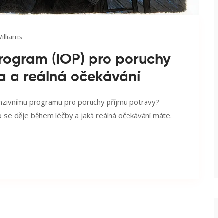
illiams
program (IOP) pro poruchy
ia a reálná očekávání
tenzivnímu programu pro poruchy příjmu potravy?
co se děje během léčby a jaká reálná očekávání máte.