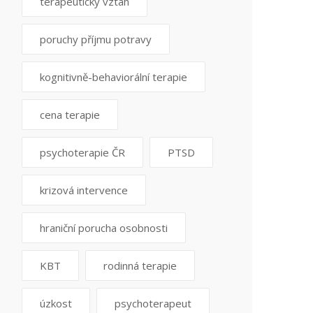
terapeutický vztah
poruchy příjmu potravy
kognitivně-behaviorální terapie
cena terapie
psychoterapie ČR
PTSD
krizová intervence
hraniční porucha osobnosti
KBT
rodinná terapie
úzkost
psychoterapeut