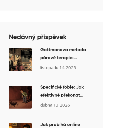
Nedávný příspěvek
Gottmanova metoda
párové terapie:
Vědecky ověřený
listopadu 14 2025
způsob, jak zlepšit
manželství
Specifické fobie: Jak
efektivně překonat
konkrétní strachy
dubna 13 2026
pomocí psychoterapie
Jak probíhá online