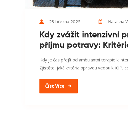
23 března 2025
Natasha W
Kdy zvážit intenzivní 
příjmu potravy: Kritér
Kdy je čas přejít od ambulantní terapie k in
Zjistěte, jaká kritéria opravdu vedou k IOP, 
Číst Více