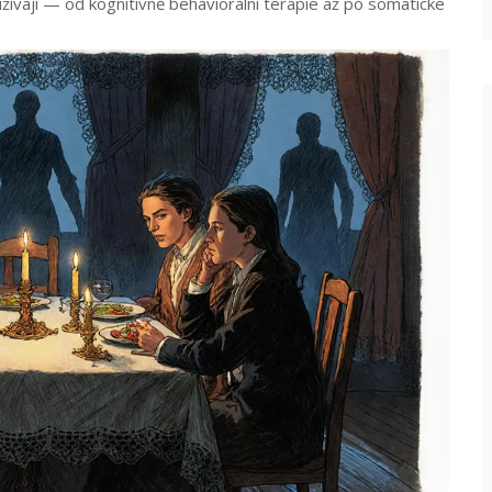
ívají — od kognitivně behaviorální terapie až po somatické