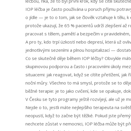
léčbou, říká, že to byl první krok, kdy se cítili skute
IOP léčba je často používána u
poruch příjmu potrav
o jídle — je to o tom, jak se člověk vztahuje k tělu, 
protože ukazují, že 65 % pacientů udrží zlepšení až r
pracovat s tělem, pamětí a bezpečím v pravidelném,
A pro ty, kdo trpí
úzkostí
nebo depresí, která už ovli
jednotlivými sezeními a plnou hospitalizací — dostate
Co se skutečně děje během IOP léčby? Obvykle máte
skupinovou podporou a často i pracovními úkoly mezi
situacemi: jak reagovat, když se cítíte přetížení, jak
noční můry. Všechno to má smysl, protože se to děje v
běžné terapie: je to jako cvičení, kde se opakuje, d
V Česku se tyto programy ještě rozvíjejí, ale už je mo
Nejde o to, jestli máte nejlepšího terapeuta na světě
neopustí, když to začne být těžké. Pokud jste přemýšl
nechcete zůstat v nemocnici, IOP léčba může být pře