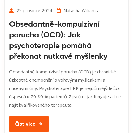
25 prosince 2024
Natasha Williams
Obsedantně-kompulzivní
porucha (OCD): Jak
psychoterapie pomáhá
překonat nutkavé myšlenky
Obsedantně-kompulzivní porucha (OCD) je chronické
úzkostné onemocnění s vtíravými myšlenkami a
nucenými činy. Psychoterapie ERP je nejúčinnější léčba -
úspěšná u 70-80 % pacientů. Zjistěte, jak funguje a kde
najít kvalifikovaného terapeuta.
Číst Více