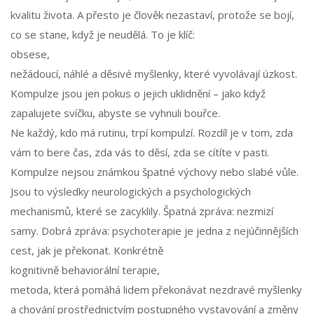
kvalitu života. A přesto je člověk nezastaví, protože se bojí,
co se stane, když je neudělá. To je klíč:
obsese
,
nežádoucí, náhlé a děsivé myšlenky, které vyvolávají úzkost
.
Kompulze jsou jen pokus o jejich uklidnění – jako když
zapalujete svíčku, abyste se vyhnuli bouřce.
Ne každý, kdo má rutinu, trpí kompulzí. Rozdíl je v tom, zda
vám to bere čas, zda vás to děsí, zda se cítíte v pasti.
Kompulze nejsou známkou špatné výchovy nebo slabé vůle.
Jsou to výsledky neurologických a psychologických
mechanismů, které se zacyklily. Špatná zpráva: nezmizí
samy. Dobrá zpráva: psychoterapie je jedna z nejúčinnějších
cest, jak je překonat. Konkrétně
kognitivně behaviorální terapie
,
metoda, která pomáhá lidem překonávat nezdravé myšlenky
a chování prostřednictvím postupného vystavování a změny