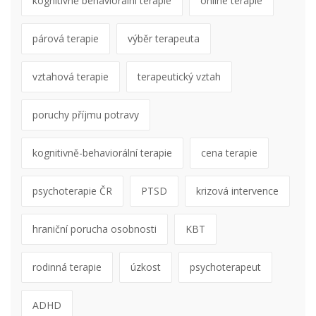
kognitivně behaviorální terapie
online terapie
párová terapie
výběr terapeuta
vztahová terapie
terapeutický vztah
poruchy příjmu potravy
kognitivně-behaviorální terapie
cena terapie
psychoterapie ČR
PTSD
krizová intervence
hraniční porucha osobnosti
KBT
rodinná terapie
úzkost
psychoterapeut
ADHD