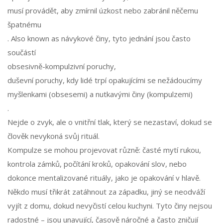
musí provádět, aby zmírnil úzkost nebo zabránil něčemu
špatnému
. Also known as
návykové činy
, tyto jednání jsou často
součástí
obsesivně-kompulzivní poruchy
,
duševní poruchy, kdy lidé trpí opakujícími se nežádoucímy
myšlenkami (obsesemi) a nutkavými činy (kompulzemi)
.
Nejde o zvyk, ale o vnitřní tlak, který se nezastaví, dokud se
člověk nevykoná svůj rituál.
Kompulze se mohou projevovat různě: časté mytí rukou,
kontrola zámků, počítání kroků, opakování slov, nebo
dokonce mentalizované rituály, jako je opakování v hlavě.
Někdo musí třikrát zatáhnout za západku, jiný se neodváží
vyjít z domu, dokud nevyčistí celou kuchyni. Tyto činy nejsou
radostné – jsou unavující, časově náročné a často zničují