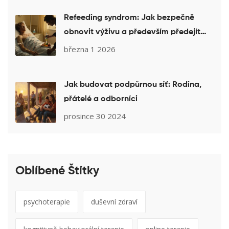
Refeeding syndrom: Jak bezpečně
obnovit výživu a především předejít
smrtelnému nebezpečí
března 1 2026
Jak budovat podpůrnou síť: Rodina,
přátelé a odborníci
prosince 30 2024
Oblíbené Štítky
psychoterapie
duševní zdraví