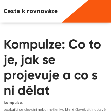
Cesta k rovnováze
Kompulze: Co to
je, jak se
projevuje a co s
ní dělat
kompulze
,
opakující se chování nebo myšlenky, které člověk cítí nutkavě