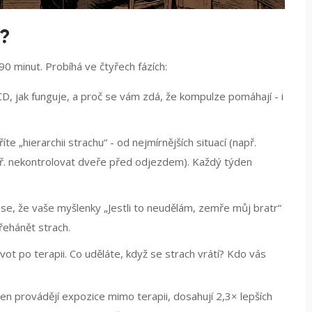
í?
0 minut. Probíhá ve čtyřech fázích:
CD, jak funguje, a proč se vám zdá, že kompulze pomáhají - i
te „hierarchii strachu“ - od nejmírnějších situací (např.
ř. nekontrolovat dveře před odjezdem). Každý týden
 se, že vaše myšlenky „Jestli to neudělám, zemře můj bratr“
řehánět strach.
ivot po terapii. Co uděláte, když se strach vrátí? Kdo vás
den provádějí expozice mimo terapii, dosahují 2,3× lepších