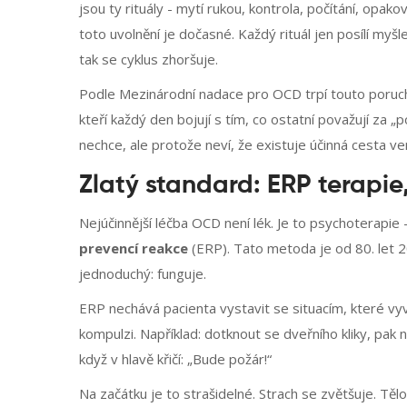
jsou ty rituály - mytí rukou, kontrola, počítání, opako
toto uvolnění je dočasné. Každý rituál jen posílí myš
tak se cyklus zhoršuje.
Podle Mezinárodní nadace pro OCD trpí touto poruchou
kteří každý den bojují s tím, co ostatní považují za „p
nechce, ale protože neví, že existuje účinná cesta ve
Zlatý standard: ERP terapie
Nejúčinnější léčba OCD není lék. Je to psychoterapie
prevencí reakce
(ERP). Tato metoda je od 80. let 2
jednoduchý: funguje.
ERP nechává pacienta vystavit se situacím, které vy
kompulzi. Například: dotknout se dveřního kliky, pak
když v hlavě křičí: „Bude požár!“
Na začátku je to strašidelné. Strach se zvětšuje. Tělo 