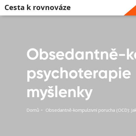
Cesta k rovnováze
Obsedantně-ko
psychoterapie
myšlenky
Domů
Obsedantně-kompulzivní porucha (OCD): Ja