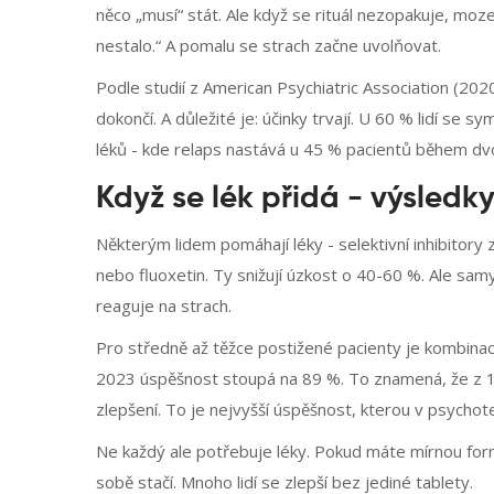
něco „musí“ stát. Ale když se rituál nezopakuje, moze
nestalo.“ A pomalu se strach začne uvolňovat.
Podle studií z American Psychiatric Association (20
dokončí. A důležité je: účinky trvají. U 60 % lidí se s
léků - kde relaps nastává u 45 % pacientů během dvo
Když se lék přidá - výsledky
Některým lidem pomáhají léky - selektivní inhibitory 
nebo fluoxetin. Ty snižují úzkost o 40-60 %. Ale sam
reaguje na strach.
Pro středně až těžce postižené pacienty je kombinace 
2023 úspěšnost stoupá na 89 %. To znamená, že z 10
zlepšení. To je nejvyšší úspěšnost, kterou v psychot
Ne každý ale potřebuje léky. Pokud máte mírnou for
sobě stačí. Mnoho lidí se zlepší bez jediné tablety.