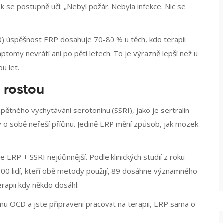
k se postupně učí: „Nebyl požár. Nebyla infekce. Nic se
20) úspěšnost ERP dosahuje 70-80 % u těch, kdo terapii
ymptomy nevrátí ani po pěti letech. To je výrazně lepší než u
u let.
 rostou
zpětného vychytávání serotoninu (SSRI), jako je sertralin
y o sobě neřeší příčinu. Jedině ERP mění způsob, jak mozek
ERP + SSRI nejúčinnější. Podle klinických studií z roku
0 lidí, kteří obě metody použijí, 89 dosáhne významného
erapii kdy někdo dosáhl.
mu OCD a jste připraveni pracovat na terapii, ERP sama o