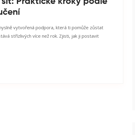
 síť: Praktické kroky podle
učení
o úmyslně vytvořená podpora, která ti pomůže zůstat
stává střízlivých více než rok. Zjisti, jak ji postavit