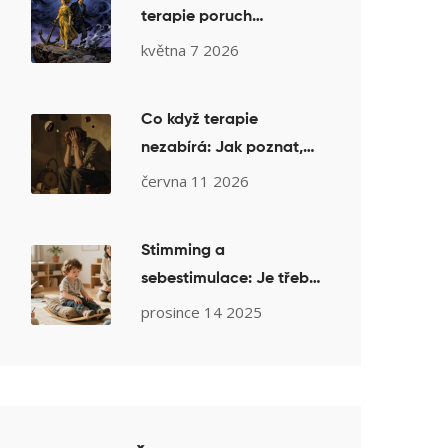
terapie poruch
osobnosti: Kdy to
května 7 2026
pomáhá a kdy škodí
Co když terapie
nezabírá: Jak poznat,
že je čas změnit
června 11 2026
terapeuta nebo přístup
Stimming a
sebestimulace: Je třeba
to potlačovat?
prosince 14 2025
Terapeutický pohled