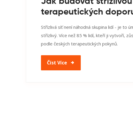
Jak budovat střízlivou
terapeutických dopor
Střízlivá síť není náhodná skupina lidí - je t
střízlivý. Více než 85 % lidí, kteří ji vytvoří, zů
podle českých terapeutických pokynů.
Číst Více