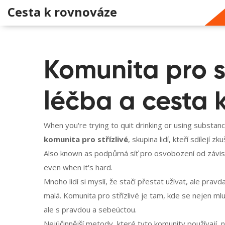
Cesta k rovnováze
Komunita pro st
léčba a cesta 
When you're trying to quit drinking or using substan
komunita pro střízlivé
,
skupina lidí, kteří sdílejí 
Also known as
podpůrná síť pro osvobození od závis
even when it's hard.
Mnoho lidí si myslí, že stačí přestat užívat, ale pr
malá. Komunita pro střízlivé je tam, kde se nejen ml
ale s pravdou a sebeúctou.
Nejúčinnější metody, které tyto komunity používají, 