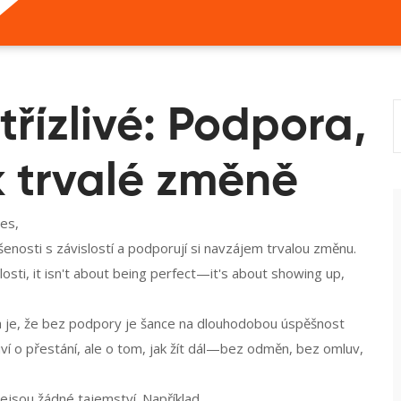
řízlivé: Podpora,
k trvalé změně
ces,
zkušenosti s závislostí a podporují si navzájem trvalou změnu
.
losti
, it isn't about being perfect—it's about showing up,
avda je, že bez podpory je šance na dlouhodobou úspěšnost
uví o přestání, ale o tom, jak žít dál—bez odměn, bez omluv,
nejsou žádné tajemství. Například