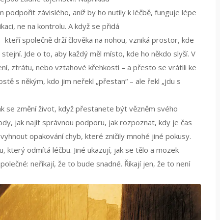
 podpořit závislého, aniž by ho nutily k léčbě
, funguje lépe
aci, ne na kontrolu. A když se přidá
 – kteří společně drží člověka na nohou
, vzniká prostor, kde
 stejní. Jde o to, aby každý měl místo, kde ho někdo slyší. V
oření, ztrátu, nebo vztahové křehkosti – a přesto se vrátili ke
prostě s někým, kdo jim neřekl „přestan“ – ale řekl „jdu s
 jak se změní život, když přestanete být vězněm svého
ody, jak najít správnou podporu, jak rozpoznat, kdy je čas
e vyhnout opakování chyb, které zničily mnohé jiné pokusy.
, který odmítá léčbu. Jiné ukazují, jak se tělo a mozek
olečné: neříkají, že to bude snadné. Říkají jen, že to není