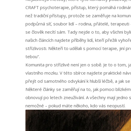
CRAFT psychoterapie
,
přístup, který pomáhá rodinám
než tradiční přístupy, protože se zaměřuje na komunik
podpůrná síť
,
soubor lidí – rodina, přátelé, terapeuti
se člověk necítí sám. Tady nejde o to, aby všichni byli
našich článcích najdete příběhy lidí, kteří přežili vyh
střízlivosti. Někteří to udělali s pomocí terapie, jiní 
tebou“.
Komunita pro střízlivé není jen o sobě. Je to o tom,
vlastního mozku. V této sbírce najdete praktické náv
přejít od samotného odvykání k hlubší léčbě, a jak s
Některé články se zaměřují na to, jak pomoci blízkému
obnovují po letech zneužívání. A všechny mají jedno sp
nemožné – pokud máte někoho, kdo vás neopustí.