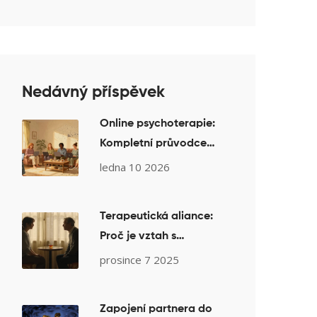
Nedávný příspěvek
Online psychoterapie:
Kompletní průvodce
terapií z domova
ledna 10 2026
Terapeutická aliance:
Proč je vztah s
psychoterapeutem
prosince 7 2025
klíčový pro úspěch
léčby
Zapojení partnera do