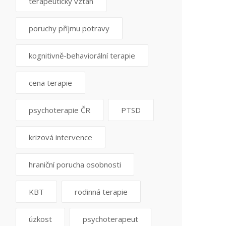
terapeutický vztah
poruchy příjmu potravy
kognitivně-behaviorální terapie
cena terapie
psychoterapie ČR
PTSD
krizová intervence
hraniční porucha osobnosti
KBT
rodinná terapie
úzkost
psychoterapeut