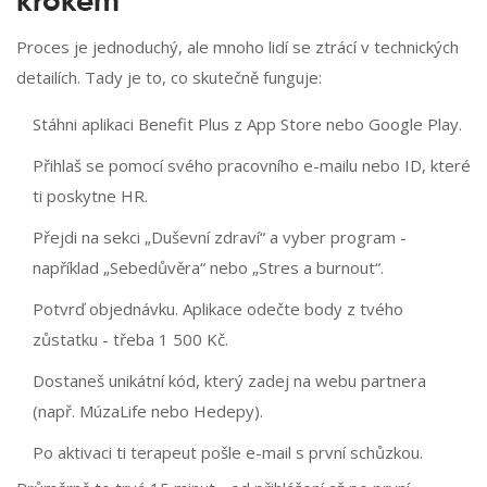
krokem
Proces je jednoduchý, ale mnoho lidí se ztrácí v technických
detailích. Tady je to, co skutečně funguje:
Stáhni aplikaci Benefit Plus z App Store nebo Google Play.
Přihlaš se pomocí svého pracovního e-mailu nebo ID, které
ti poskytne HR.
Přejdi na sekci „Duševní zdraví“ a vyber program -
například „Sebedůvěra“ nebo „Stres a burnout“.
Potvrď objednávku. Aplikace odečte body z tvého
zůstatku - třeba 1 500 Kč.
Dostaneš unikátní kód, který zadej na webu partnera
(např. MúzaLife nebo Hedepy).
Po aktivaci ti terapeut pošle e-mail s první schůzkou.