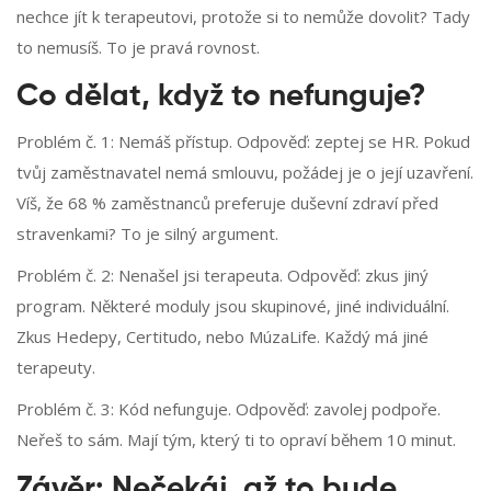
nechce jít k terapeutovi, protože si to nemůže dovolit? Tady
to nemusíš. To je pravá rovnost.
Co dělat, když to nefunguje?
Problém č. 1: Nemáš přístup. Odpověď: zeptej se HR. Pokud
tvůj zaměstnavatel nemá smlouvu, požádej je o její uzavření.
Víš, že 68 % zaměstnanců preferuje duševní zdraví před
stravenkami? To je silný argument.
Problém č. 2: Nenašel jsi terapeuta. Odpověď: zkus jiný
program. Některé moduly jsou skupinové, jiné individuální.
Zkus Hedepy, Certitudo, nebo MúzaLife. Každý má jiné
terapeuty.
Problém č. 3: Kód nefunguje. Odpověď: zavolej podpoře.
Neřeš to sám. Mají tým, který ti to opraví během 10 minut.
Závěr: Nečekáj, až to bude