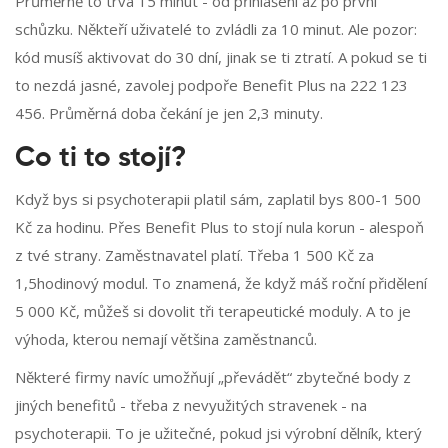
Průměrně to trvá 15 minut - od přihlášení až po první
schůzku. Někteří uživatelé to zvládli za 10 minut. Ale pozor:
kód musíš aktivovat do 30 dní, jinak se ti ztratí. A pokud se ti
to nezdá jasné, zavolej podpoře Benefit Plus na 222 123
456. Průměrná doba čekání je jen 2,3 minuty.
Co ti to stojí?
Když bys si psychoterapii platil sám, zaplatil bys 800-1 500
Kč za hodinu. Přes Benefit Plus to stojí nula korun - alespoň
z tvé strany. Zaměstnavatel platí. Třeba 1 500 Kč za
1,5hodinový modul. To znamená, že když máš roční přidělení
5 000 Kč, můžeš si dovolit tři terapeutické moduly. A to je
výhoda, kterou nemají většina zaměstnanců.
Některé firmy navíc umožňují „převádět“ zbytečné body z
jiných benefitů - třeba z nevyužitých stravenek - na
psychoterapii. To je užitečné, pokud jsi výrobní dělník, který