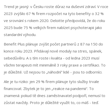
Trend je jasný: v Česku roste důraz na duševní zdraví. V roce
2023 zvýšilo 67 % firem rozpočet na tyto benefity o 32 %
ve srovnání s rokem 2020. Deloitte předpovídá, že do roku
2025 bude 75 % velkých firem nabízet psychoterapii jako
standardní výhodu.
Benefit Plus plánuje zvýšit počet partnerů z 87 na 150 do
konce roku 2023. Přidávají nové moduly na stres, spánek,
sebedůvěru. A s tím roste i kvalita - od ledna 2023 musí
všichni terapeuti mít minimálně 3 roky praxe a certifikaci. To
je důležité. Už nejsou to „náhodní“ lidé - jsou to odborníci.
Ale je tu riziko: jen 29 % firem plánuje tyto služby trvale
financovat. Zbytek je to jen „reakce na pandemii“. To
znamená: pokud tě dnes zaměstnavatel podpoří, nemusí to
zůstat navždy. Proto je důležité využít to, co máš - teď.