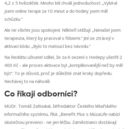
4,2 z 5 hvězdiček. Mnoho lidí chválí jednoduchost: „Vybíral
jsem online terapii za 10 minut a do hodiny jsem měl
schůzku.“
Ale ne všichni jsou spokojení. Někteří stěžují: „Nenašel jsem
terapeuta, který by pracoval s fóbiemi.“ Jiní se ztrácejí v
aktivaci kódu: „Bylo to matoucí bez návodu.“
Na Redditu uživatel sdílel, že za 6 sezení s Hedepy ušetřil 2
400 Kč - ale proces aktivace byl „komplikovanější než by měl
být“. To je důvod, proč je důležité znát kroky dopředu.
Nechávej to na náhodě.
Co říkají odborníci?
MUDr. Tomáš Zatloukal, šéfredaktor Českého lékařského
informačního systému, říká: „Benefit Plus s MúzaLife nabízí
skutečnou prevenci - ne jen léčbu. Zaměstnanci dostávají