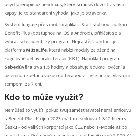
psychoterapie už není luxus, který si musíš dovolit z vlastní
kapsy. Je to standardní výhoda, jako je stravenka.
Systém funguje přes mobilní aplikaci. Stačí stáhnout aplikaci
Benefit Plus (dostupnou na iOS a Android), přihlásit se a
vybrat si terapeutický program. Nejčastější partner je
platforma
MúzaLife
, která nabízí moduly založené na
kognitivně behaviorální terapii (KBT). Například program
Sebedůvěra
trvá 1,5 hodiny a obsahuje edukaci, cvičení a
písemnou zpětnou vazbu od terapeuta - vše online, vlastním
tempem, za 7 dní.
Kdo to může využít?
Nemůžeš to využít, pokud tvůj zaměstnavatel nemá smlouvu
s Benefit Plus. K říjnu 2023 má tuto smlouvu 1 842 firem v
Česku - od velkých korporací jako ČEZ nebo T-Mobile až po
menší firmy. Průměrně zaměstnanci dostávají ročně 5 000 Kč