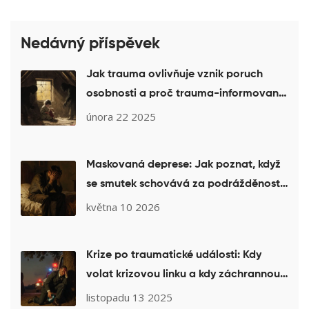
Nedávný příspěvek
Jak trauma ovlivňuje vznik poruch
osobnosti a proč trauma-informovaný
přístup funguje
února 22 2025
Maskovaná deprese: Jak poznat, když
se smutek schovává za podrážděnost
a únavu
května 10 2026
Krize po traumatické události: Kdy
volat krizovou linku a kdy záchrannou
službu
listopadu 13 2025