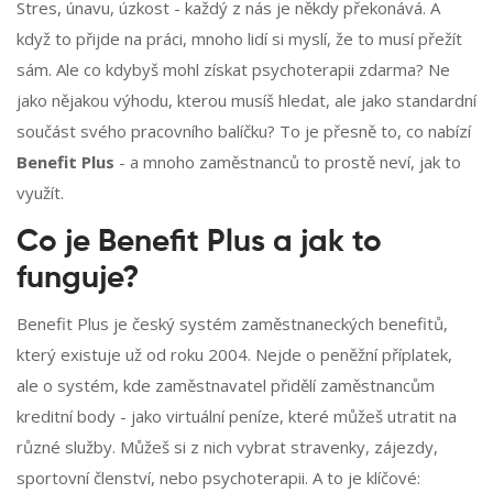
Stres, únavu, úzkost - každý z nás je někdy překonává. A
když to přijde na práci, mnoho lidí si myslí, že to musí přežít
sám. Ale co kdybyš mohl získat psychoterapii zdarma? Ne
jako nějakou výhodu, kterou musíš hledat, ale jako standardní
součást svého pracovního balíčku? To je přesně to, co nabízí
Benefit Plus
- a mnoho zaměstnanců to prostě neví, jak to
využít.
Co je Benefit Plus a jak to
funguje?
Benefit Plus je český systém zaměstnaneckých benefitů,
který existuje už od roku 2004. Nejde o peněžní příplatek,
ale o systém, kde zaměstnavatel přidělí zaměstnancům
kreditní body - jako virtuální peníze, které můžeš utratit na
různé služby. Můžeš si z nich vybrat stravenky, zájezdy,
sportovní členství, nebo psychoterapii. A to je klíčové: