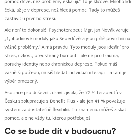
pomoc dříve, než problémy eskalují.“ To je klíčové. Mnoho lidí
čeká, až je v deprese, než hledá pomoc. Tady to můžeš
zastavit u prvního stresu.
Ale není to dokonalé. Psychoterapeut Mgr. Jan Novák varuje:
„1,5hodinové moduly jako Sebedůvěra jsou příliš povrchní na
vážné problémy.“ A má pravdu. Tyto moduly jsou ideální pro
stres, úzkost, předstíraný burnout - ale ne pro trauma,
poruchy identity nebo chronickou deprese. Pokud máš
vážnější potřebu, musíš hledat individuální terapii - a tam je
výběr omezený.
Asociace pro duševní zdraví zjistila, že 72 % terapeutů v
Česku spolupracuje s Benefit Plus - ale jen 41 % považuje
systém za dostatečně flexibilní. To znamená: můžeš získat
pomoc, ale ne vždy tu, kterou potřebuješ.
Co se bude dít v budoucnu?