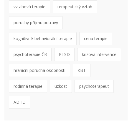
vztahová terapie
terapeutický vztah
poruchy příjmu potravy
kognitivně-behaviorální terapie
cena terapie
psychoterapie ČR
PTSD
krizová intervence
hraniční porucha osobnosti
KBT
rodinná terapie
úzkost
psychoterapeut
ADHD