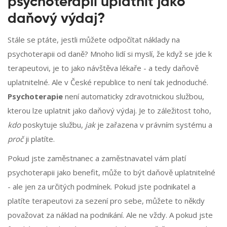
psychoterapii uplatnit jako
daňový výdaj?
Stále se ptáte, jestli můžete odpočítat náklady na
psychoterapii od daně? Mnoho lidí si myslí, že když se jde k
terapeutovi, je to jako návštěva lékaře - a tedy daňově
uplatnitelné. Ale v České republice to není tak jednoduché.
Psychoterapie
není automaticky zdravotnickou službou,
kterou lze uplatnit jako daňový výdaj. Je to záležitost toho,
kdo
poskytuje službu,
jak
je zařazena v právním systému a
proč
ji platíte.
Pokud jste zaměstnanec a zaměstnavatel vám platí
psychoterapii jako benefit, může to být daňově uplatnitelné
- ale jen za určitých podmínek. Pokud jste podnikatel a
platíte terapeutovi za sezení pro sebe, můžete to někdy
považovat za náklad na podnikání. Ale ne vždy. A pokud jste