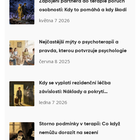
Zapojení partnera do terapie poruch
osobnosti: Kdy to pomáhá a kdy škodí
května 7 2026
Nejčastější mýty o psychoterapii a
pravda, kterou potvrzuje psychologie
června 8 2025
Kdy se vyplatí rezidenční léčba
závislostí: Náklady a pokrytí
pojišťovnou
ledna 7 2026
Storno podmínky v terapii: Co když
nemůžu dorazit na sezení