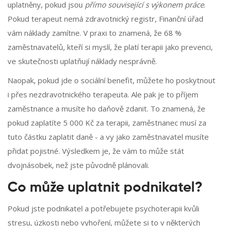
uplatněny, pokud jsou
přímo související s výkonem práce
.
Pokud terapeut nemá zdravotnický registr, Finanční úřad
vám náklady zamítne. V praxi to znamená, že 68 %
zaměstnavatelů, kteří si myslí, že platí terapii jako prevenci,
ve skutečnosti uplatňují náklady nesprávně.
Naopak, pokud jde o sociální benefit, můžete ho poskytnout
i přes nezdravotnického terapeuta. Ale pak je to příjem
zaměstnance a musíte ho daňově zdanit. To znamená, že
pokud zaplatíte 5 000 Kč za terapii, zaměstnanec musí za
tuto částku zaplatit daně - a vy jako zaměstnavatel musíte
přidat pojistné. Výsledkem je, že vám to může stát
dvojnásobek, než jste původně plánovali.
Co může uplatnit podnikatel?
Pokud jste podnikatel a potřebujete psychoterapii kvůli
stresu, úzkosti nebo vyhoření, můžete si to v některých