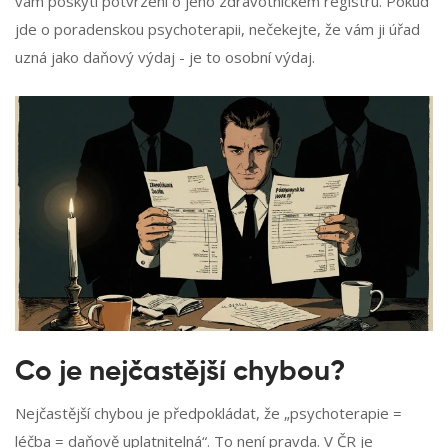
vám poskytl potvrzení o jeho zdravotnickém registru. Pokud
jde o poradenskou psychoterapii, nečekejte, že vám ji úřad
uzná jako daňový výdaj - je to osobní výdaj.
Co je nejčastější chybou?
Nejčastější chybou je předpokládat, že „psychoterapie =
léčba = daňově uplatnitelná“. To není pravda. V ČR je