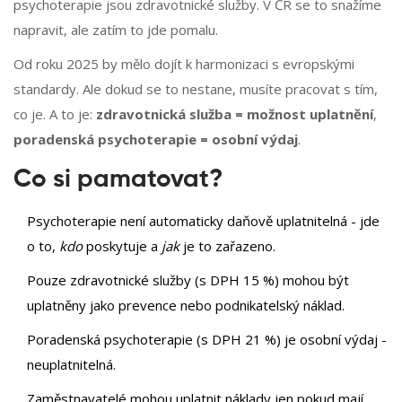
psychoterapie jsou zdravotnické služby. V ČR se to snažíme
napravit, ale zatím to jde pomalu.
Od roku 2025 by mělo dojít k harmonizaci s evropskými
standardy. Ale dokud se to nestane, musíte pracovat s tím,
co je. A to je:
zdravotnická služba = možnost uplatnění
,
poradenská psychoterapie = osobní výdaj
.
Co si pamatovat?
Psychoterapie není automaticky daňově uplatnitelná - jde
o to,
kdo
poskytuje a
jak
je to zařazeno.
Pouze zdravotnické služby (s DPH 15 %) mohou být
uplatněny jako prevence nebo podnikatelský náklad.
Poradenská psychoterapie (s DPH 21 %) je osobní výdaj -
neuplatnitelná.
Zaměstnavatelé mohou uplatnit náklady jen pokud mají