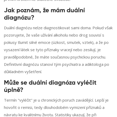
Jak poznám, že mám duální
diagnózu?
Duální diagnózu nelze diagnostikovat sami doma. Pokud však
pozorujete, že vaše užívání alkoholu nebo drog souvisí s
pokusy tlumit silné emoce (úzkost, smutek, vztek), a že po
vysazení látek se tyto příznaky vracejí nebo zesilují, je
pravděpodobné, že máte současnou psychickou poruchu.
Definitivní diagnózu stanoví tým psychiatra a adiktologa po
důkladném vyšetření.
Může se duální diagnóza vyléčit
úplně?
Termín "vyléčit" je u chronických poruch zavádějící. Lepší je
hovořit o remisi, tedy dlouhodobém vymizení příznaků a
návratu ke kvalitnímu životu. Statistiky ukazují, že při