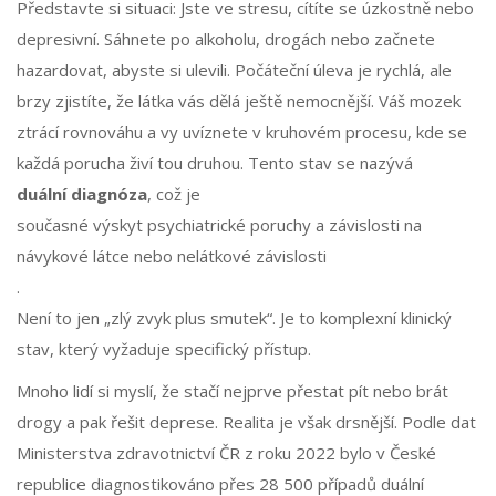
Představte si situaci: Jste ve stresu, cítíte se úzkostně nebo
depresivní. Sáhnete po alkoholu, drogách nebo začnete
hazardovat, abyste si ulevili. Počáteční úleva je rychlá, ale
brzy zjistíte, že látka vás dělá ještě nemocnější. Váš mozek
ztrácí rovnováhu a vy uvíznete v kruhovém procesu, kde se
každá porucha živí tou druhou. Tento stav se nazývá
duální diagnóza
, což je
současné výskyt psychiatrické poruchy a závislosti na
návykové látce nebo nelátkové závislosti
.
Není to jen „zlý zvyk plus smutek“. Je to komplexní klinický
stav, který vyžaduje specifický přístup.
Mnoho lidí si myslí, že stačí nejprve přestat pít nebo brát
drogy a pak řešit deprese. Realita je však drsnější. Podle dat
Ministerstva zdravotnictví ČR z roku 2022 bylo v České
republice diagnostikováno přes 28 500 případů duální