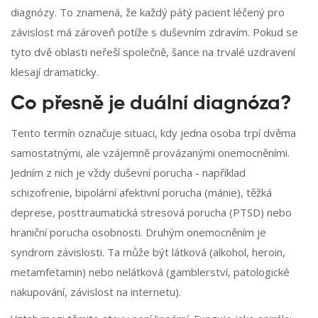
diagnózy. To znamená, že každý pátý pacient léčený pro
závislost má zároveň potíže s duševním zdravím. Pokud se
tyto dvě oblasti neřeší společně, šance na trvalé uzdravení
klesají dramaticky.
Co přesně je duální diagnóza?
Tento termín označuje situaci, kdy jedna osoba trpí dvěma
samostatnými, ale vzájemně provázanými onemocněními.
Jedním z nich je vždy duševní porucha - například
schizofrenie, bipolární afektivní porucha (mánie), těžká
deprese, posttraumatická stresová porucha (PTSD) nebo
hraniční porucha osobnosti. Druhým onemocněním je
syndrom závislosti. Ta může být látková (alkohol, heroin,
metamfetamin) nebo nelátková (gamblerství, patologické
nakupování, závislost na internetu).