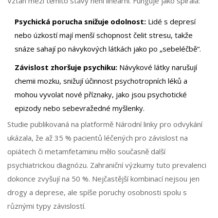
Vztah mezi těmito stavy není lineární. Funguje jako spirála:
Psychická porucha snižuje odolnost:
Lidé s depresí
nebo úzkostí mají menší schopnost čelit stresu, takže
snáze sahají po návykových látkách jako po „sebeléčbě“.
Závislost zhoršuje psychiku:
Návykové látky narušují
chemii mozku, snižují účinnost psychotropních léků a
mohou vyvolat nové příznaky, jako jsou psychotické
epizody nebo sebevražedné myšlenky.
Studie publikovaná na platformě Národní linky pro odvykání
ukázala, že až 35 % pacientů léčených pro závislost na
opiátech či metamfetaminu mělo současně další
psychiatrickou diagnózu. Zahraniční výzkumy tuto prevalenci
dokonce zvyšují na 50 %. Nejčastější kombinací nejsou jen
drogy a deprese, ale spíše poruchy osobnosti spolu s
různými typy závislostí.