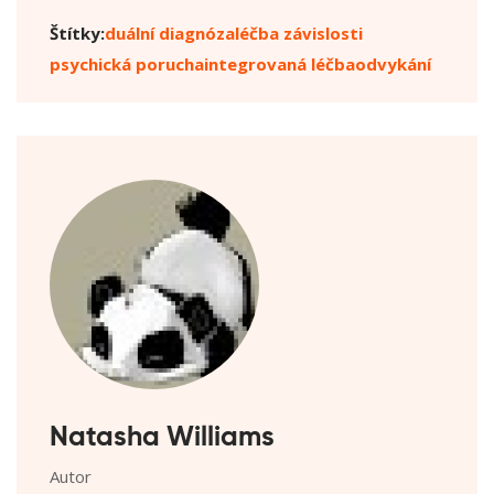
Štítky:
duální diagnóza
léčba závislosti
psychická porucha
integrovaná léčba
odvykání
Natasha Williams
Autor