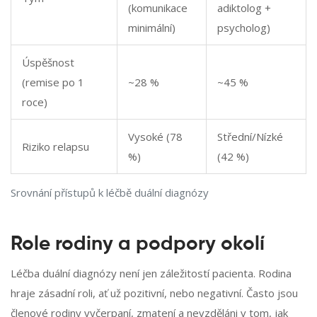
(komunikace
adiktolog +
minimální)
psycholog)
Úspěšnost
(remise po 1
~28 %
~45 %
roce)
Vysoké (78
Střední/Nízké
Riziko relapsu
%)
(42 %)
Srovnání přístupů k léčbě duální diagnózy
Role rodiny a podpory okolí
Léčba duální diagnózy není jen záležitostí pacienta. Rodina
hraje zásadní roli, ať už pozitivní, nebo negativní. Často jsou
členové rodiny vyčerpaní, zmatení a nevzděláni v tom, jak