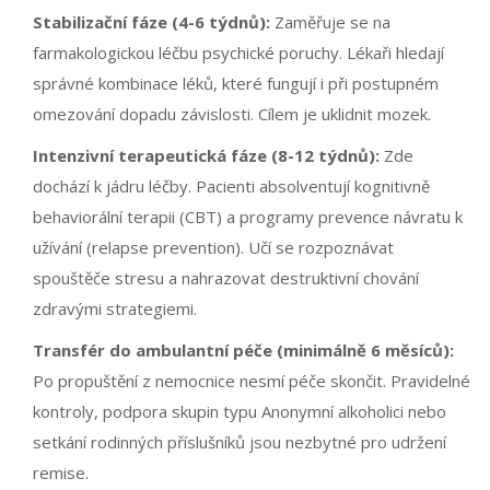
Stabilizační fáze (4-6 týdnů):
Zaměřuje se na
farmakologickou léčbu psychické poruchy. Lékaři hledají
správné kombinace léků, které fungují i při postupném
omezování dopadu závislosti. Cílem je uklidnit mozek.
Intenzivní terapeutická fáze (8-12 týdnů):
Zde
dochází k jádru léčby. Pacienti absolventují kognitivně
behaviorální terapii (CBT) a programy prevence návratu k
užívání (relapse prevention). Učí se rozpoznávat
spouštěče stresu a nahrazovat destruktivní chování
zdravými strategiemi.
Transfér do ambulantní péče (minimálně 6 měsíců):
Po propuštění z nemocnice nesmí péče skončit. Pravidelné
kontroly, podpora skupin typu Anonymní alkoholici nebo
setkání rodinných příslušníků jsou nezbytné pro udržení
remise.