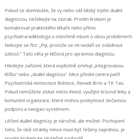
Pokud se domníváte, že vy nebo váš blízký trpíte duální
diagnózou, nečekejte na zázrak. Prvním krokem je
kontaktovat praktického lékaře nebo přímo
psychiatra/adiktologa a otevřeně mluvit o obou problémech.
Nebojte se říct: „Piji, protože se mi nedaří se zvládnout
úzkost.“ Tato věta je klíčová pro správnou diagnózu.
Hledejte zařízení, která explicitně zmiňují „integrovanou
léčbu“ nebo „duální diagnózu“. Mezi přední centra patří
Psychiatrická nemocnice Bohnice, Renadi Brno a TK Tao.
Pokud nemůžete získat místo ihned, využijte krizové linky a
komunitní organizace, které mohou poskytnout dočasnou
podporu a navigaci systémem.
Léčení duální diagnózy je náročné, ale možné. Pochopení
toho, že obě stránky mince musí být řešeny najednou, je
prvním krokem ke skutečné svobodě.