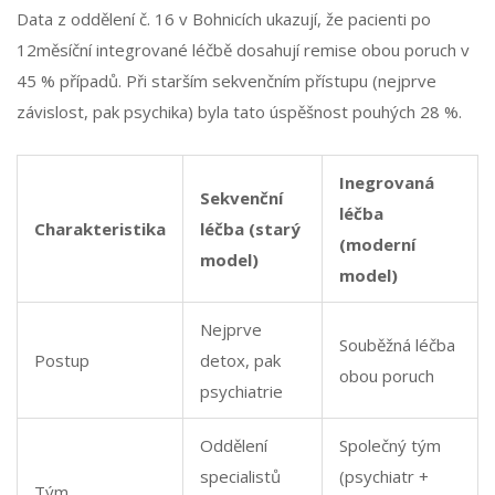
Data z oddělení č. 16 v Bohnicích ukazují, že pacienti po
12měsíční integrované léčbě dosahují remise obou poruch v
45 % případů. Při starším sekvenčním přístupu (nejprve
závislost, pak psychika) byla tato úspěšnost pouhých 28 %.
Inegrovaná
Sekvenční
léčba
Charakteristika
léčba (starý
(moderní
model)
model)
Nejprve
Souběžná léčba
Postup
detox, pak
obou poruch
psychiatrie
Oddělení
Společný tým
specialistů
(psychiatr +
Tým