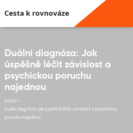
Cesta k rovnováze
Duální diagnóza: Jak
úspěšně léčit závislost a
psychickou poruchu
najednou
Domů
Duální diagnóza: Jak úspěšně léčit závislost a psychickou
poruchu najednou