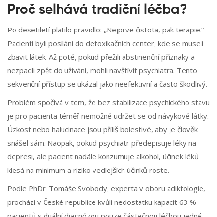
Proč selhává tradiční léčba?
Po desetiletí platilo pravidlo: „Nejprve čistota, pak terapie.“
Pacienti byli posíláni do detoxikačních center, kde se museli
zbavit látek. Až poté, pokud přežili abstinenční příznaky a
nezpadli zpět do užívání, mohli navštívit psychiatra. Tento
sekvenční přístup se ukázal jako neefektivní a často škodlivý.
Problém spočívá v tom, že bez stabilizace psychického stavu
je pro pacienta téměř nemožné udržet se od návykové látky.
Úzkost nebo halucinace jsou příliš bolestivé, aby je člověk
snášel sám. Naopak, pokud psychiatr předepisuje léky na
depresi, ale pacient nadále konzumuje alkohol, účinek léků
klesá na minimum a riziko vedlejších účinků roste.
Podle PhDr. Tomáše Svobody, experta v oboru adiktologie,
prochází v České republice kvůli nedostatku kapacit 63 %
pacientů s duální diagnózou pouze částečnou léčbou jedné