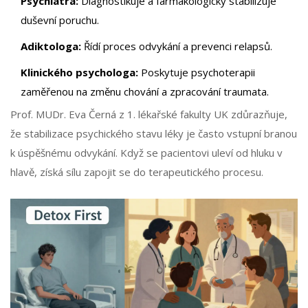
Psychiatra:
Diagnostikuje a farmakologicky stabilizuje
duševní poruchu.
Adiktologa:
Řídí proces odvykání a prevenci relapsů.
Klinického psychologa:
Poskytuje psychoterapii
zaměřenou na změnu chování a zpracování traumata.
Prof. MUDr. Eva Černá z 1. lékařské fakulty UK zdůrazňuje,
že stabilizace psychického stavu léky je často vstupní branou
k úspěšnému odvykání. Když se pacientovi uleví od hluku v
hlavě, získá sílu zapojit se do terapeutického procesu.