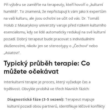
Při výběru se zaměřte na terapeuty, kteří hovoří o „kulturní
humilitě“. To znamená, že nepřistupují k vám jako k expertům
na vaši kulturu, ale jsou ochotni se učit od vás. Dr. Tomáš
Holub z Masarykovy univerzity varuje před rizikem kulturního
esencialismu, kdy se lidé automaticky redukují na své kulturní
pozadí. Dobrý terapeut bude pracovat s individuálními
zkušenostmi, nikoliv jen se stereotypy o „Čechovi“ nebo
„Asiatovi“.
Typický průběh terapie: Co
můžete očekávat
Interkulturní terapie je proces, který vyžaduje čas a
trpělivost. Obvykle probíhá ve třech hlavních fázích:
Diagnostická fáze (3-5 sezení):
Terapeut mapuje
kulturní pozadí obou partnerů, identifikuje klíčové konflikty