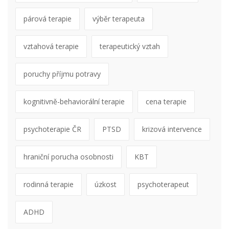
párová terapie
výběr terapeuta
vztahová terapie
terapeutický vztah
poruchy příjmu potravy
kognitivně-behaviorální terapie
cena terapie
psychoterapie ČR
PTSD
krizová intervence
hraniční porucha osobnosti
KBT
rodinná terapie
úzkost
psychoterapeut
ADHD