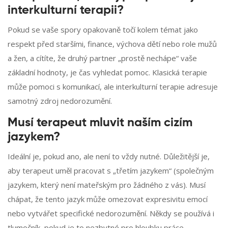
interkulturní terapii?
Pokud se vaše spory opakovaně točí kolem témat jako
respekt před staršími, finance, výchova dětí nebo role mužů
a žen, a cítíte, že druhý partner „prostě nechápe“ vaše
základní hodnoty, je čas vyhledat pomoc. Klasická terapie
může pomoci s komunikací, ale interkulturní terapie adresuje
samotný zdroj nedorozumění.
Musí terapeut mluvit naším cizím
jazykem?
Ideální je, pokud ano, ale není to vždy nutné. Důležitější je,
aby terapeut uměl pracovat s „třetím jazykem“ (společným
jazykem, který není mateřským pro žádného z vás). Musí
chápat, že tento jazyk může omezovat expresivitu emocí
nebo vytvářet specifické nedorozumění. Někdy se používá i
tlumočník, pokud je to nezbytné pro hloubku práce.