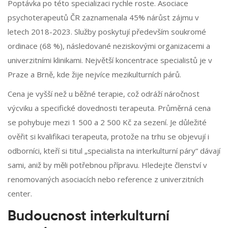
Poptávka po této specializaci rychle roste. Asociace
psychoterapeutů ČR zaznamenala 45% nárůst zájmu v
letech 2018-2023. Služby poskytují především soukromé
ordinace (68 %), následované neziskovými organizacemi a
univerzitními klinikami. Největší koncentrace specialistů je v
Praze a Brně, kde žije nejvíce mezikulturních párů.
Cena je vyšší než u běžné terapie, což odráží náročnost
výcviku a specifické dovednosti terapeuta. Průměrná cena
se pohybuje mezi 1 500 a 2 500 Kč za sezení. Je důležité
ověřit si kvalifikaci terapeuta, protože na trhu se objevují i
odborníci, kteří si titul „specialista na interkulturní páry“ dávají
sami, aniž by měli potřebnou přípravu. Hledejte členství v
renomovaných asociacích nebo reference z univerzitních
center.
Budoucnost interkulturní