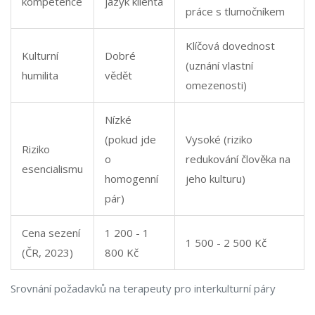
kompetence
jazyk klienta
práce s tlumočníkem
Klíčová dovednost
Kulturní
Dobré
(uznání vlastní
humilita
vědět
omezenosti)
Nízké
(pokud jde
Vysoké (riziko
Riziko
o
redukování člověka na
esencialismu
homogenní
jeho kulturu)
pár)
Cena sezení
1 200 - 1
1 500 - 2 500 Kč
(ČR, 2023)
800 Kč
Srovnání požadavků na terapeuty pro interkulturní páry