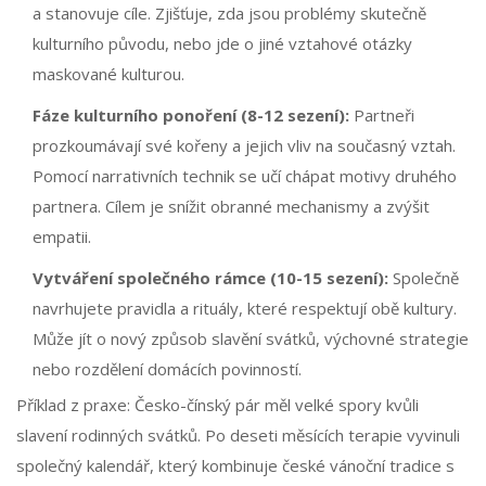
a stanovuje cíle. Zjišťuje, zda jsou problémy skutečně
kulturního původu, nebo jde o jiné vztahové otázky
maskované kulturou.
Fáze kulturního ponoření (8-12 sezení):
Partneři
prozkoumávají své kořeny a jejich vliv na současný vztah.
Pomocí narrativních technik se učí chápat motivy druhého
partnera. Cílem je snížit obranné mechanismy a zvýšit
empatii.
Vytváření společného rámce (10-15 sezení):
Společně
navrhujete pravidla a rituály, které respektují obě kultury.
Může jít o nový způsob slavění svátků, výchovné strategie
nebo rozdělení domácích povinností.
Příklad z praxe: Česko-čínský pár měl velké spory kvůli
slavení rodinných svátků. Po deseti měsících terapie vyvinuli
společný kalendář, který kombinuje české vánoční tradice s