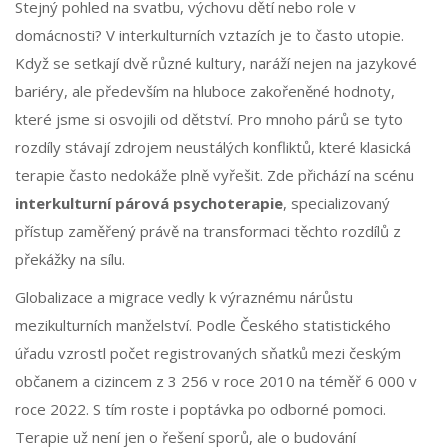
Stejný pohled na svatbu, výchovu dětí nebo role v
domácnosti? V interkulturních vztazích je to často utopie.
Když se setkají dvě různé kultury, naráží nejen na jazykové
bariéry, ale především na hluboce zakořeněné hodnoty,
které jsme si osvojili od dětství. Pro mnoho párů se tyto
rozdíly stávají zdrojem neustálých konfliktů, které klasická
terapie často nedokáže plně vyřešit. Zde přichází na scénu
interkulturní párová psychoterapie
, specializovaný
přístup zaměřený právě na transformaci těchto rozdílů z
překážky na sílu.
Globalizace a migrace vedly k výraznému nárůstu
mezikulturních manželství. Podle Českého statistického
úřadu vzrostl počet registrovaných sňatků mezi českým
občanem a cizincem z 3 256 v roce 2010 na téměř 6 000 v
roce 2022. S tím roste i poptávka po odborné pomoci.
Terapie už není jen o řešení sporů, ale o budování