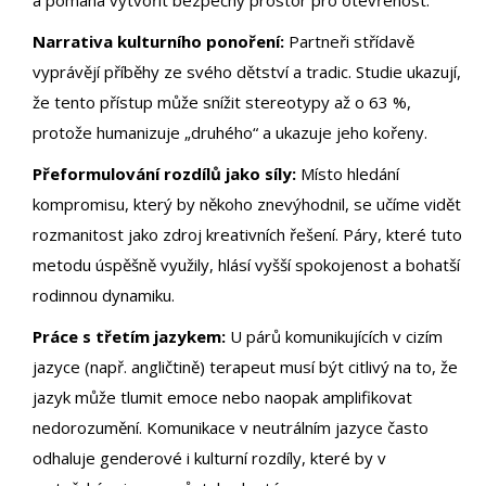
a pomáhá vytvořit bezpečný prostor pro otevřenost.
Narrativa kulturního ponoření:
Partneři střídavě
vyprávějí příběhy ze svého dětství a tradic. Studie ukazují,
že tento přístup může snížit stereotypy až o 63 %,
protože humanizuje „druhého“ a ukazuje jeho kořeny.
Přeformulování rozdílů jako síly:
Místo hledání
kompromisu, který by někoho znevýhodnil, se učíme vidět
rozmanitost jako zdroj kreativních řešení. Páry, které tuto
metodu úspěšně využily, hlásí vyšší spokojenost a bohatší
rodinnou dynamiku.
Práce s třetím jazykem:
U párů komunikujících v cizím
jazyce (např. angličtině) terapeut musí být citlivý na to, že
jazyk může tlumit emoce nebo naopak amplifikovat
nedorozumění. Komunikace v neutrálním jazyce často
odhaluje genderové i kulturní rozdíly, které by v