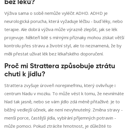
bez léků?
Výživa sama o sobě nemůže vyléčit ADHD. ADHD je
neurologická porucha, která vyžaduje léčbu - buď léky, nebo
terapie. Ale dobrá výživa může výrazně zlepšit, jak se lék
projevuje. Někteří lidé s mírnými příznaky mohou získat větší
kontrolu přes stravu a životní styl, ale to neznamená, že by
měli přestat užívat lék bez lékařského doporučení.
Proč mi Strattera způsobuje ztrátu
chuti k jídlu?
Strattera zvyšuje úroveň norepinefrinu, který ovlivňuje i
centrum hladu v mozku. To může vést k tomu, že nevnímáte
hlad tak jasně, nebo se vám jídlo zdá méně přitažlivé. Je to
běžný vedlejší účinek, ale není nevyhnutelný. Změna stravy -
menší porce, častější jídla, vybírání příjemných potravin -
může pomoci. Pokud ztrácíte hmotnost, je důležité to