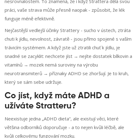
nesrovnalostem. To znamená, že i když Strattera dělá svou
práci, vaše strava může přesně naopak - způsobit, že lék
funguje méně efektivně.
Nejčastější vedlejší účinky Strattery - sucho v ústech, ztráta
chuti k jídlu, nevolnost, závratě - jsou přímo spojené s vaším
trávicím systémem. A když jste už ztratili chuť k jídlu, je
snadné se zacyklit: nechcete jíst → nejíte dostatek bílkovin a
vitamínů → mozek nemá suroviny na výrobu
neurotransmiterů → příznaky ADHD se zhoršují. Je to kruh,
který se sám sebe udržuje.
Co jíst, když máte ADHD a
užíváte Stratteru?
Neexistuje jedna „ADHD dieta“, ale existují věci, které
většina odborníků doporučuje - a to nejen kvůli léčbě, ale
kvůli celkovému fungování mozku.