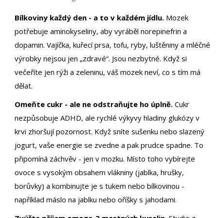
Bílkoviny každý den - a to v každém jídlu.
Mozek
potřebuje aminokyseliny, aby vyráběl norepinefrin a
dopamin. Vajíčka, kuřecí prsa, tofu, ryby, luštěniny a mléčné
výrobky nejsou jen „zdravé“. Jsou nezbytné. Když si
večeříte jen rýži a zeleninu, váš mozek neví, co s tím má
dělat.
Omeňte cukr - ale ne odstraňujte ho úplně.
Cukr
nezpůsobuje ADHD, ale rychlé výkyvy hladiny glukózy v
krvi zhoršují pozornost. Když sníte sušenku nebo slazený
jogurt, vaše energie se zvedne a pak prudce spadne. To
připomíná záchvěv - jen v mozku. Místo toho vybírejte
ovoce s vysokým obsahem vlákniny (jablka, hrušky,
borůvky) a kombinujte je s tukem nebo bílkovinou -
například máslo na jablku nebo oříšky s jahodami.