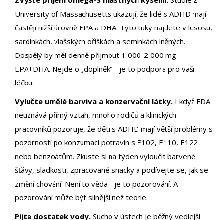
Zvýšte příjem omega-3 mastných kyselin.
Studie z
University of Massachusetts ukazují, že lidé s ADHD mají
častěji nižší úrovně EPA a DHA. Tyto tuky najdete v lososu,
sardinkách, vlašských oříškách a semínkách lněných.
Dospělý by měl denně přijmout 1 000-2 000 mg
EPA+DHA. Nejde o „doplněk“ - je to podpora pro vaši
léčbu.
Vylučte umělé barviva a konzervační látky.
I když FDA
neuznává přímý vztah, mnoho rodičů a klinických
pracovníků pozoruje, že děti s ADHD mají větší problémy s
pozorností po konzumaci potravin s E102, E110, E122
nebo benzoátům. Zkuste si na týden vyloučit barvené
šťávy, sladkosti, zpracované snacky a podívejte se, jak se
změní chování. Není to věda - je to pozorování. A
pozorování může být silnější než teorie.
Pijte dostatek vody.
Sucho v ústech je běžný vedlejší