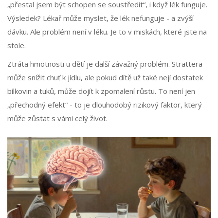
„přestal jsem být schopen se soustředit“, i když lék funguje.
Výsledek? Lékař může myslet, že lék nefunguje - a zvýší
dávku. Ale problém není v léku. Je to v miskách, které jste na
stole.
Ztráta hmotnosti u dětí je další závažný problém. Strattera
může snížit chuť k jídlu, ale pokud dítě už také nejí dostatek
bílkovin a tuků, může dojít k zpomalení růstu. To není jen
„přechodný efekt“ - to je dlouhodobý rizikový faktor, který
může zůstat s vámi celý život.