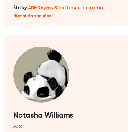
Štítky:
ADHD
výživa
Strattera
atomoxetin
dietní doporučení
Natasha Williams
Autor