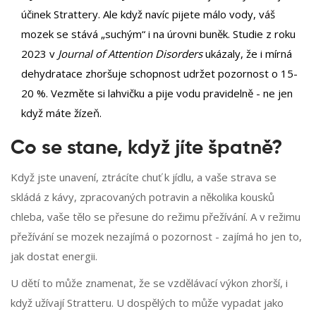
účinek Strattery. Ale když navíc pijete málo vody, váš
mozek se stává „suchým“ i na úrovni buněk. Studie z roku
2023 v
Journal of Attention Disorders
ukázaly, že i mírná
dehydratace zhoršuje schopnost udržet pozornost o 15-
20 %. Vezměte si lahvičku a pije vodu pravidelně - ne jen
když máte žízeň.
Co se stane, když jíte špatně?
Když jste unavení, ztrácíte chuť k jídlu, a vaše strava se
skládá z kávy, zpracovaných potravin a několika kousků
chleba, vaše tělo se přesune do režimu přežívání. A v režimu
přežívání se mozek nezajímá o pozornost - zajímá ho jen to,
jak dostat energii.
U dětí to může znamenat, že se vzdělávací výkon zhorší, i
když užívají Stratteru. U dospělých to může vypadat jako