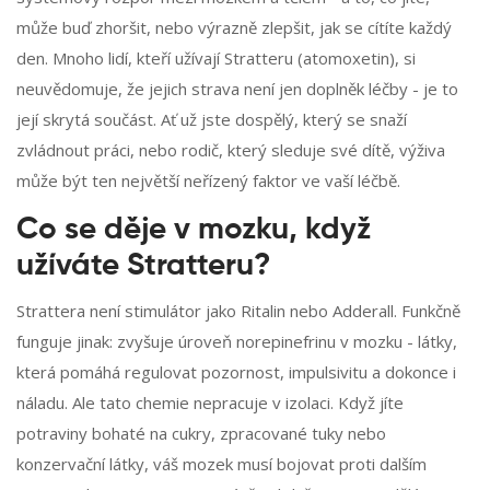
může buď zhoršit, nebo výrazně zlepšit, jak se cítíte každý
den. Mnoho lidí, kteří užívají Stratteru (atomoxetin), si
neuvědomuje, že jejich strava není jen doplněk léčby - je to
její skrytá součást. Ať už jste dospělý, který se snaží
zvládnout práci, nebo rodič, který sleduje své dítě, výživa
může být ten největší neřízený faktor ve vaší léčbě.
Co se děje v mozku, když
užíváte Stratteru?
Strattera není stimulátor jako Ritalin nebo Adderall. Funkčně
funguje jinak: zvyšuje úroveň norepinefrinu v mozku - látky,
která pomáhá regulovat pozornost, impulsivitu a dokonce i
náladu. Ale tato chemie nepracuje v izolaci. Když jíte
potraviny bohaté na cukry, zpracované tuky nebo
konzervační látky, váš mozek musí bojovat proti dalším