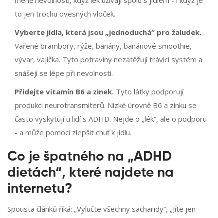
méně nevolnosti, když lék užívají spolu s jídlem - i když je
to jen trochu ovesných vloček.
Vyberte jídla, která jsou „jednoduchá“ pro žaludek.
Vařené brambory, rýže, banány, banánové smoothie,
vývar, vajíčka. Tyto potraviny nezatěžují trávicí systém a
snášejí se lépe při nevolnosti.
Přidejte vitamín B6 a zinek.
Tyto látky podporují
produkci neurotransmiterů. Nízké úrovně B6 a zinku se
často vyskytují u lidí s ADHD. Nejde o „lék“, ale o podporu
- a může pomoci zlepšit chuť k jídlu.
Co je špatného na „ADHD
dietách“, které najdete na
internetu?
Spousta článků říká: „Vylučte všechny sacharidy“, „Jíte jen