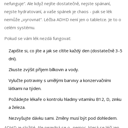
nefunguje“. Ale když nejíte dostatečně, nejste spánaní,
nejste hydratovaní, a vaše spánek je chaos - pak se lék
nemůže „vyrovnat“. Léčba ADHD není jen o tabletce. Je to o
celém systému.
Pokud se vám lék nezdá fungovat:
Zapište si, co jíte a jak se cítíte každý den (dostatečně 3-5
dní).
Zkuste zvýšit příjem bílkovin a vody.
Vylučte potraviny s umělými barvivy a konzervačními
látkami na týden.
Požádejte lékaře o kontrolu hladiny vitamínu B12, D, zinku
a železa.
Nezvyšujte dávku sami. Změny musí být pod dohledem.
ADHD je složité. Ale nejedná se o „nemoc, která se léčí jen