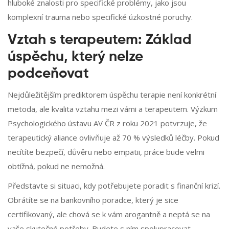
hluboké znalosti pro specifické problémy, jako jsou
komplexní trauma nebo specifické úzkostné poruchy.
Vztah s terapeutem: Základ
úspěchu, který nelze
podceňovat
Nejdůležitějším prediktorem úspěchu terapie není konkrétní
metoda, ale kvalita vztahu mezi vámi a terapeutem. Výzkum
Psychologického ústavu AV ČR z roku 2021 potvrzuje, že
terapeutický aliance ovlivňuje až 70 % výsledků léčby. Pokud
necítíte bezpečí, důvěru nebo empatii, práce bude velmi
obtížná, pokud ne nemožná.
Představte si situaci, kdy potřebujete poradit s finanční krizí.
Obrátíte se na bankovního poradce, který je sice
certifikovaný, ale chová se k vám arogantně a neptá se na
vaše skutečné potřeby. Budete s ním spolupracovat