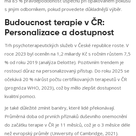
má 85 % pravděpodobnost úspěchu při opakovaném pokusu
s jiným odborníkem, pokud provedete důkladnější výběr.
Budoucnost terapie v ČR:
Personalizace a dostupnost
Trh psychoterapeutických služeb v České republice roste. V
roce 2023 byl oceněn na 1,2 miliardy Kč s ročním růstem 7,5
% od roku 2019 (analýza Deloitte). Pozitivním trendem je
rostoucí důraz na personalizovaný přístup. Do roku 2025 se
očekává 20 % nárůst počtu certifikovaných terapeutů v ČR
(prognóza WHO, 2023), což by mělo zlepšit dostupnost
kvalitní pomoci.
Je také důležité zmínit bariéry, které lidé překonávají.
Průměrná doba od prvních příznaků duševního onemocnění
do začátku terapie v ČR je 11 měsíců, což je o 3 měsíce déle
než evropský průměr (University of Cambridge, 2021).