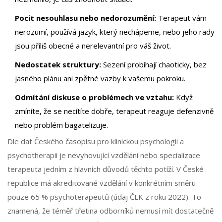
Pocit nesouhlasu nebo nedorozumění:
Terapeut vám
nerozumí, používá jazyk, který nechápeme, nebo jeho rady
jsou příliš obecné a nerelevantní pro váš život.
Nedostatek struktury:
Sezení probíhají chaoticky, bez
jasného plánu ani zpětné vazby k vašemu pokroku.
Odmítání diskuse o problémech ve vztahu:
Když
zmíníte, že se necítíte dobře, terapeut reaguje defenzivně
nebo problém bagatelizuje.
Dle dat Českého časopisu pro klinickou psychologii a
psychotherapii je nevyhovující vzdělání nebo specializace
terapeuta jedním z hlavních důvodů těchto potíží. V České
republice má akreditované vzdělání v konkrétním směru
pouze 65 % psychoterapeutů (údaj ČLK z roku 2022). To
znamená, že téměř třetina odborníků nemusí mít dostatečně