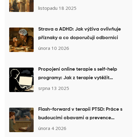
vám pomohli dříve a lépe
listopadu 18 2025
Strava a ADHD: Jak výživa ovlivňuje
příznaky a co doporučují odborníci
února 10 2026
Propojení online terapie s self-help
programy: Jak z terapie vytěžit
maximum
srpna 13 2025
Flash-forward v terapii PTSD: Práce s
budoucími obavami a prevence
retraumatizace
února 4 2026