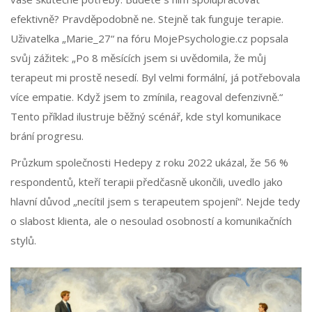
efektivně? Pravděpodobně ne. Stejně tak funguje terapie.
Uživatelka „Marie_27“ na fóru MojePsychologie.cz popsala
svůj zážitek: „Po 8 měsících jsem si uvědomila, že můj
terapeut mi prostě nesedí. Byl velmi formální, já potřebovala
více empatie. Když jsem to zmínila, reagoval defenzivně.“
Tento příklad ilustruje běžný scénář, kde styl komunikace
brání progresu.
Průzkum společnosti Hedepy z roku 2022 ukázal, že 56 %
respondentů, kteří terapii předčasně ukončili, uvedlo jako
hlavní důvod „necítil jsem s terapeutem spojení“. Nejde tedy
o slabost klienta, ale o nesoulad osobností a komunikačních
stylů.