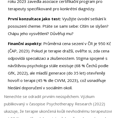
roku 2023 zavedla asociace certifikační program pro
terapeuty specifikované pro konkrétní diagnózy.
První konzultace jako test:
Využijte úvodní setkání k
posouzení chemie. Ptáte se sami sebe: Cítím se slyšen?
Chápu jeho vysvětlení? Důvěřuji mu?
Finanční aspekty:
Průměrná cena sezení v ČR je 950 Kč
(ČAP, 2023). Pokud je terapie dražší, ověřte si, zda cena
odpovídá specializaci a zkušenostem. Stigma spojené s
návštěvou psychologa stále existuje (68 % Čechů podle
GfK, 2022), ale mladší generace (do 35 let) otevřeněji
hovoří o terapii (45 % dle CVVM, 2023), což usnadňuje
hledání doporučení v sociálním okolí.
Nenechte se odradit prvním neúspěchem. Výzkum
publikovaný v časopise Psychotherapy Research (2022)
ukazuje, že terapie ukončená kvůli nevhodnému terapeutovi