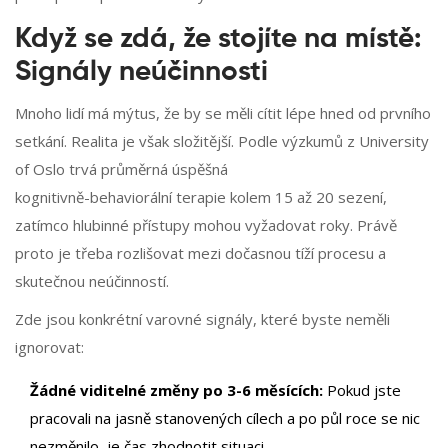
Když se zdá, že stojíte na místě:
Signály neúčinnosti
Mnoho lidí má mýtus, že by se měli cítit lépe hned od prvního
setkání. Realita je však složitější. Podle výzkumů z University
of Oslo trvá průměrná úspěšná
kognitivně-behaviorální terapie
kolem 15 až 20 sezení,
zatímco hlubinné přístupy mohou vyžadovat roky. Právě
proto je třeba rozlišovat mezi dočasnou tíží procesu a
skutečnou neúčinností.
Zde jsou konkrétní varovné signály, které byste neměli
ignorovat:
Žádné viditelné změny po 3-6 měsících:
Pokud jste
pracovali na jasně stanovených cílech a po půl roce se nic
nezměnilo, je čas zhodnotit situaci.