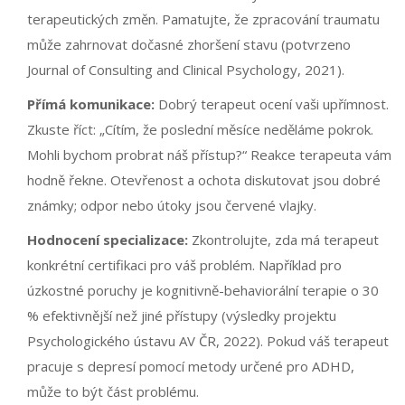
terapeutických změn. Pamatujte, že zpracování traumatu
může zahrnovat dočasné zhoršení stavu (potvrzeno
Journal of Consulting and Clinical Psychology, 2021).
Přímá komunikace:
Dobrý terapeut ocení vaši upřímnost.
Zkuste říct: „Cítím, že poslední měsíce neděláme pokrok.
Mohli bychom probrat náš přístup?“ Reakce terapeuta vám
hodně řekne. Otevřenost a ochota diskutovat jsou dobré
známky; odpor nebo útoky jsou červené vlajky.
Hodnocení specializace:
Zkontrolujte, zda má terapeut
konkrétní certifikaci pro váš problém. Například pro
úzkostné poruchy je kognitivně-behaviorální terapie o 30
% efektivnější než jiné přístupy (výsledky projektu
Psychologického ústavu AV ČR, 2022). Pokud váš terapeut
pracuje s depresí pomocí metody určené pro ADHD,
může to být část problému.