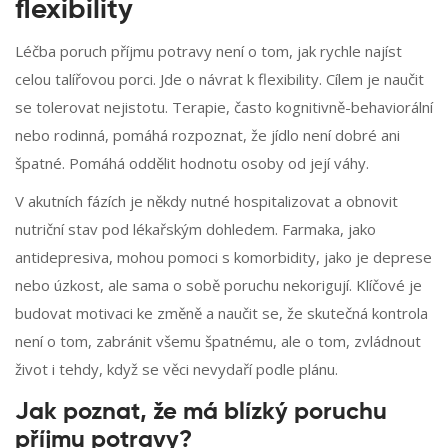
flexibility
Léčba poruch příjmu potravy není o tom, jak rychle najíst
celou talířovou porci. Jde o návrat k flexibility. Cílem je naučit
se tolerovat nejistotu. Terapie, často kognitivně-behaviorální
nebo rodinná, pomáhá rozpoznat, že jídlo není dobré ani
špatné. Pomáhá oddělit hodnotu osoby od její váhy.
V akutních fázích je někdy nutné hospitalizovat a obnovit
nutriční stav pod lékařským dohledem. Farmaka, jako
antidepresiva, mohou pomoci s komorbidity, jako je deprese
nebo úzkost, ale sama o sobě poruchu nekorigují. Klíčové je
budovat motivaci ke změně a naučit se, že skutečná kontrola
není o tom, zabránit všemu špatnému, ale o tom, zvládnout
život i tehdy, když se věci nevydaří podle plánu.
Jak poznat, že má blízký poruchu
příjmu potravy?