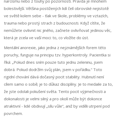
narcismu nebo z touhy po pozornosti. Pravda je mnohem
bolestivější. Většina postižených lidí čelí obrovské nejistotě
ve světě kolem sebe - tlak ve škole, problémy ve vztazích,
trauma nebo prostý strach z budoucnosti. Když cítíte, že
nemůžete ovlivnit nic jiného, začnete ovlivňovat jedinou věc,
která je zcela ve vaší moci: to, co vložíte do úst.
Mentální anorexie
, jako jedna z nejznámějších forem této
poruchy, funguje na principu tzv.
hyperkontroly
. Pacientka si
říká: „Pokud dnes sním pouze tuto jednu zeleninu, jsem
dobrá. Pokud dodržím svůj plán, jsem v pořádku.“ Toto
rigidní chování dává dočasný pocit stability. Hubnutí není
cílem samo o sobě; je to důkaz disciplíny. Je to medaile za to,
že jste odolali pokušení světa. Tento pocit výjimečnosti a
dokonalosti je velmi silný a pro okolí může být dokonce
atraktivní - lidé obdivují „sílu vůle“, aniž by viděli utrpení pod
povrchem.