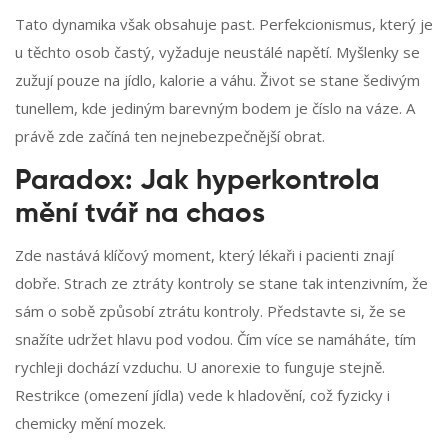
Tato dynamika však obsahuje past. Perfekcionismus, který je
u těchto osob častý, vyžaduje neustálé napětí. Myšlenky se
zužují pouze na jídlo, kalorie a váhu. Život se stane šedivým
tunellem, kde jediným barevným bodem je číslo na váze. A
právě zde začíná ten nejnebezpečnější obrat.
Paradox: Jak hyperkontrola
mění tvář na chaos
Zde nastává klíčový moment, který lékaři i pacienti znají
dobře. Strach ze ztráty kontroly se stane tak intenzivním, že
sám o sobě způsobí ztrátu kontroly. Představte si, že se
snažíte udržet hlavu pod vodou. Čím více se namáháte, tím
rychleji dochází vzduchu. U anorexie to funguje stejně.
Restrikce (omezení jídla) vede k hladovění, což fyzicky i
chemicky mění mozek.