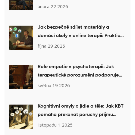
února 22 2026
Jak bezpečně sdílet materiály a
domácí úkoly v online terapii: Praktický
průvodce pro terapeuty
října 29 2025
Role empatie v psychoterapii: Jak
terapeutické porozumění podporuje
změnu
května 19 2026
Kognitivní omyly o jídle a těle: Jak KBT
pomáhá překonat poruchy příjmu
potravy
listopadu 1 2025