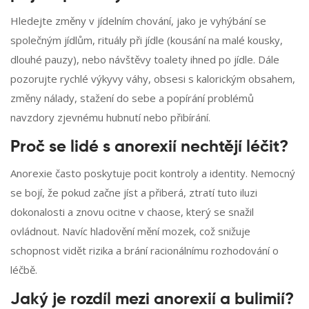
Hledejte změny v jídelním chování, jako je vyhýbání se
společným jídlům, rituály při jídle (kousání na malé kousky,
dlouhé pauzy), nebo návštěvy toalety ihned po jídle. Dále
pozorujte rychlé výkyvy váhy, obsesi s kalorickým obsahem,
změny nálady, stažení do sebe a popírání problémů
navzdory zjevnému hubnutí nebo přibírání.
Proč se lidé s anorexií nechtějí léčit?
Anorexie často poskytuje pocit kontroly a identity. Nemocný
se bojí, že pokud začne jíst a přiberá, ztratí tuto iluzi
dokonalosti a znovu ocitne v chaose, který se snažil
ovládnout. Navíc hladovění mění mozek, což snižuje
schopnost vidět rizika a brání racionálnímu rozhodování o
léčbě.
Jaký je rozdíl mezi anorexií a bulimií?