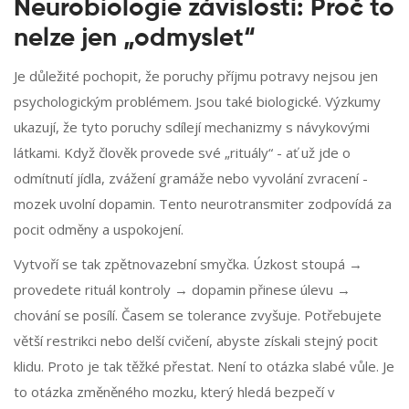
Neurobiologie závislosti: Proč to
nelze jen „odmyslet“
Je důležité pochopit, že poruchy příjmu potravy nejsou jen
psychologickým problémem. Jsou také biologické. Výzkumy
ukazují, že tyto poruchy sdílejí mechanizmy s návykovými
látkami. Když člověk provede své „rituály“ - ať už jde o
odmítnutí jídla, zvážení gramáže nebo vyvolání zvracení -
mozek uvolní
dopamin
. Tento neurotransmiter zodpovídá za
pocit odměny a uspokojení.
Vytvoří se tak zpětnovazební smyčka. Úzkost stoupá →
provedete rituál kontroly → dopamin přinese úlevu →
chování se posílí. Časem se tolerance zvyšuje. Potřebujete
větší restrikci nebo delší cvičení, abyste získali stejný pocit
klidu. Proto je tak těžké přestat. Není to otázka slabé vůle. Je
to otázka změněného mozku, který hledá bezpečí v