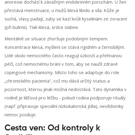
anorexie dochází k závažným endokrinním poruchám. U žen
přestává menstruace, u mužů klesá libido a síla. Kůže je
suchá, vlasy padají, zuby se kazí kvůli kyselinám ze zvracení
(při bulimii). Tlak klesá, srdce slabne.
Mentálně se situace zhoršuje podobným tempem.
Koncentrace klesá, myšlení se stává rigidním a černobílým.
Lidé okolo nemocného často reagují úzkostí a přehnanou
péčí, což nemocnému brání v tom, aby se naučil zdravé
copingové mechanismy. Místo toho se adaptuje do role
„chronického pacienta“, což mu dává určitý status a
pozornost, kterou jinak možná nedostává. Tato dynamika v
rodině je klíčová pro léčbu - pokud rodina podporuje rituály
(např. připravuje speciální nízkokalorická jídla), nevědomky
nemoc posiluje.
Cesta ven: Od kontroly k