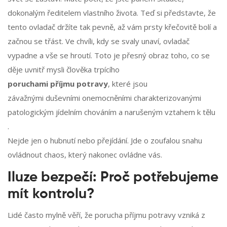
dokonalým ředitelem vlastního života. Teď si představte, že
tento ovladač držíte tak pevně, až vám prsty křečovitě bolí a
začnou se třást. Ve chvíli, kdy se svaly unaví, ovladač
vypadne a vše se hroutí. Toto je přesný obraz toho, co se
děje uvnitř mysli člověka trpícího
poruchami příjmu potravy
, které jsou
závažnými duševními onemocněními charakterizovanými
patologickým jídelním chováním a narušeným vztahem k tělu
.
Nejde jen o hubnutí nebo přejídání. Jde o zoufalou snahu
ovládnout chaos, který nakonec ovládne vás.
Iluze bezpečí: Proč potřebujeme
mít kontrolu?
Lidé často mylně věří, že porucha příjmu potravy vzniká z