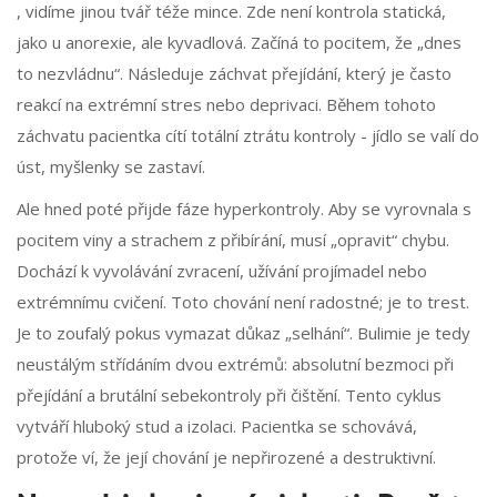
, vidíme jinou tvář téže mince. Zde není kontrola statická,
jako u anorexie, ale kyvadlová. Začíná to pocitem, že „dnes
to nezvládnu“. Následuje záchvat přejídání, který je často
reakcí na extrémní stres nebo deprivaci. Během tohoto
záchvatu pacientka cítí totální ztrátu kontroly - jídlo se valí do
úst, myšlenky se zastaví.
Ale hned poté přijde fáze hyperkontroly. Aby se vyrovnala s
pocitem viny a strachem z přibírání, musí „opravit“ chybu.
Dochází k vyvolávání zvracení, užívání projímadel nebo
extrémnímu cvičení. Toto chování není radostné; je to trest.
Je to zoufalý pokus vymazat důkaz „selhání“. Bulimie je tedy
neustálým střídáním dvou extrémů: absolutní bezmoci při
přejídání a brutální sebekontroly při čištění. Tento cyklus
vytváří hluboký stud a izolaci. Pacientka se schovává,
protože ví, že její chování je nepřirozené a destruktivní.