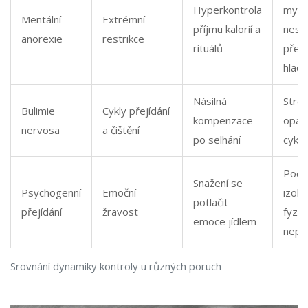
Hyperkontrola
myšl
Mentální
Extrémní
příjmu kalorií a
nesc
anorexie
restrikce
rituálů
přes
hlad
Násilná
Stres
Bulimie
Cykly přejídání
kompenzace
opak
nervosa
a čištění
po selhání
cyklu
Pocit
Snažení se
Psychogenní
Emoční
izola
potlačit
přejídání
žravost
fyzic
emoce jídlem
nepo
Srovnání dynamiky kontroly u různých poruch