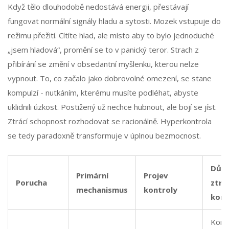
Když tělo dlouhodobě nedostává energii, přestávají
fungovat normální signály hladu a sytosti. Mozek vstupuje do
režimu přežití. Cítíte hlad, ale místo aby to bylo jednoduché
„jsem hladová“, promění se to v panický teror. Strach z
přibírání se změní v obsedantní myšlenku, kterou nelze
vypnout. To, co začalo jako dobrovolné omezení, se stane
kompulzí - nutkáním, kterému musíte podléhat, abyste
uklidnili úzkost. Postižený už nechce hubnout, ale bojí se jíst.
Ztrácí schopnost rozhodovat se racionálně. Hyperkontrola
se tedy paradoxně transformuje v úplnou bezmocnost.
Důsl
Primární
Projev
Porucha
ztrá
mechanismus
kontroly
kont
Komp