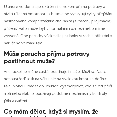
U anorexie dominuje extrémní omezení příjmu potravy a
nízká tělesná hmotnost. U bulimie se vyskytují cykly přejídání
následované kompenzačním chováním (zvracení, projímadla),
přičemž váha může být v normálním rozmezí nebo mírně
zvýšená. Obě poruchy však sdílejí hluboký strach z přibírání a
narušené vnímání těla.
Může porucha příjmu potravy
postihnout muže?
Ano, ačkoli je méně častá, postihuje i muže. Muži se často
nesoustředí tolik na váhu, ale na svalovou hmotu a definici
těla. Mohou upadat do „muscle dysmorphie“, kde se cítí příliš
malí nebo slabí, a používají podobné mechanismy kontroly
jídla a cvičení.
Co mám dělat, když si myslím, že