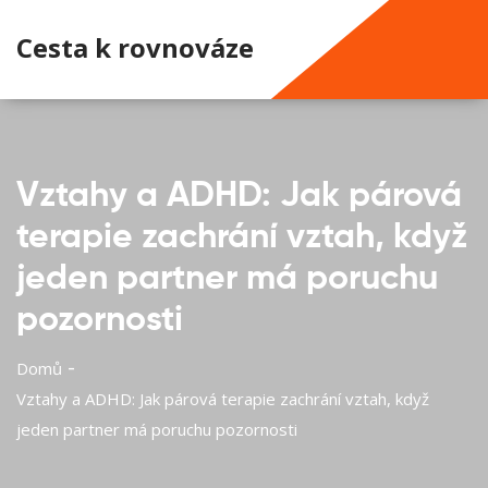
Cesta k rovnováze
Vztahy a ADHD: Jak párová
terapie zachrání vztah, když
jeden partner má poruchu
pozornosti
Domů
Vztahy a ADHD: Jak párová terapie zachrání vztah, když
jeden partner má poruchu pozornosti