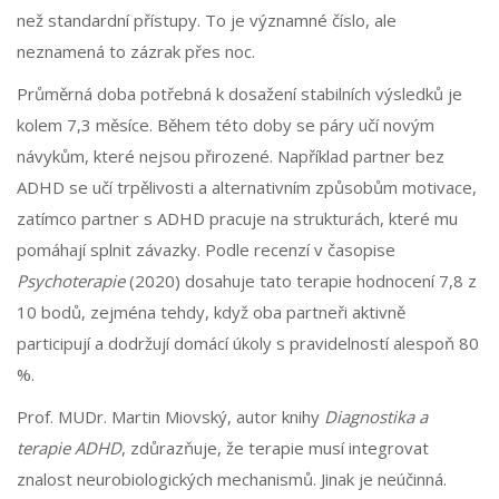
než standardní přístupy. To je významné číslo, ale
neznamená to zázrak přes noc.
Průměrná doba potřebná k dosažení stabilních výsledků je
kolem 7,3 měsíce. Během této doby se páry učí novým
návykům, které nejsou přirozené. Například partner bez
ADHD se učí trpělivosti a alternativním způsobům motivace,
zatímco partner s ADHD pracuje na strukturách, které mu
pomáhají splnit závazky. Podle recenzí v časopise
Psychoterapie
(2020) dosahuje tato terapie hodnocení 7,8 z
10 bodů, zejména tehdy, když oba partneři aktivně
participují a dodržují domácí úkoly s pravidelností alespoň 80
%.
Prof. MUDr. Martin Miovský, autor knihy
Diagnostika a
terapie ADHD
, zdůrazňuje, že terapie musí integrovat
znalost neurobiologických mechanismů. Jinak je neúčinná.