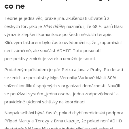
co ne
Teorie je jedna věc, praxe jiná. Zkušenosti uživatelů z
českých fór, jako je
Hlas dítěte
, naznačují, že 68 % párů hlásí
výrazné zlepšení komunikace po šesti měsících terapie.
Klíčovým faktorem bylo často uvědomění si, že „zapomínání
není záměrné, ale součást ADHD“. Toto posunutí
perspektivy zmírňuje vztek a umožňuje soucit.
Podařeným příkladem je pár Petra a Jana z Prahy. Po deseti
sezeních u specialistky Mgr. Veroniky Vackové hlásili 80%
snížení konfliktů spojených s organizací domácnosti. Naučili
se používat systém „jedna osoba, jedna zodpovědnost“ a
pravidelné týdenní schůzky na koordinaci.
Naopak selhání bývá časté, pokud chybí medicínská podpora.
Případ Marty a Terezy z Brna ukazuje, že pokud není ADHD
dostatečně léčeno léky nebo individuální terapií, párová