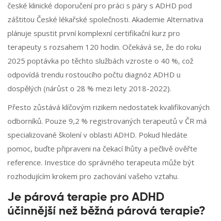
české klinické doporučení pro práci s páry s ADHD pod
záštitou České lékařské společnosti. Akademie Alternativa
plánuje spustit první komplexní certifikační kurz pro
terapeuty s rozsahem 120 hodin. Očekává se, že do roku
2025 poptávka po těchto službách vzroste o 40 %, což
odpovídá trendu rostoucího počtu diagnóz ADHD u
dospělých (nárůst o 28 % mezi lety 2018-2022).
Přesto zůstává klíčovým rizikem nedostatek kvalifikovaných
odborníků. Pouze 9,2 % registrovaných terapeutů v ČR má
specializované školení v oblasti ADHD. Pokud hledáte
pomoc, buďte připraveni na čekací lhůty a pečlivě ověřte
reference. Investice do správného terapeuta může být
rozhodujícím krokem pro zachování vašeho vztahu.
Je párová terapie pro ADHD
účinnější než běžná párová terapie?