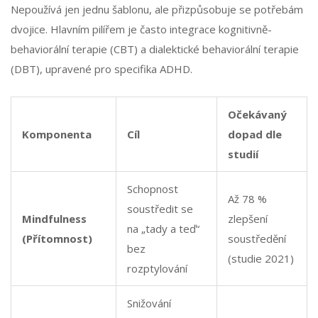
Nepoužívá jen jednu šablonu, ale přizpůsobuje se potřebám
dvojice. Hlavním pilířem je často integrace kognitivně-
behaviorální terapie (CBT) a dialektické behaviorální terapie
(DBT), upravené pro specifika ADHD.
Očekávaný
Komponenta
Cíl
dopad dle
studií
Schopnost
Až 78 %
soustředit se
Mindfulness
zlepšení
na „tady a teď“
(Přítomnost)
soustředění
bez
(studie 2021)
rozptylování
Snižování