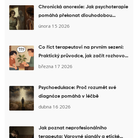
Chronická anorexie: Jak psychoterapie
pomáhá překonat dlouhodobou
poruchu příjmu potravy
února 15 2026
Co říct terapeutovi na prvním sezení:
Praktický průvodce, jak začít rozhovor
v psychoterapii
března 17 2026
Psychoedukace: Proč rozumět své
diagnóze pomáhá v léčbě
dubna 16 2026
Jak poznat neprofesionálního
terapeuta: Varovné signály a etické