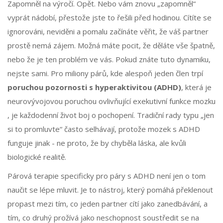
Zapomněl na výročí. Opět. Nebo vám znovu „zapomněl“
vyprát nádobí, přestože jste to řešili před hodinou. Cítíte se
ignorováni, neviděni a pomalu začínáte věřit, že váš partner
prostě nemá zájem. Možná máte pocit, že děláte vše špatně,
nebo že je ten problém ve vás. Pokud znáte tuto dynamiku,
nejste sami. Pro miliony párů, kde alespoň jeden člen trpí
poruchou pozornosti s hyperaktivitou (ADHD)
, která je
neurovývojovou poruchou ovlivňující exekutivní funkce mozku
, je každodenní život boj o pochopení. Tradiční rady typu „jen
si to promluvte“ často selhávají, protože mozek s ADHD
funguje jinak - ne proto, že by chyběla láska, ale kvůli
biologické realitě.
Párová terapie specificky pro páry s ADHD není jen o tom
naučit se lépe mluvit. Je to nástroj, který pomáhá překlenout
propast mezi tím, co jeden partner cítí jako zanedbávání, a
tím, co druhý prožívá jako neschopnost soustředit se na