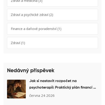
Zdraví a medicína
(3)
Zdraví a psychické zdraví
(2)
Finance a daňové poradenství
(1)
Zdraví
(1)
Nedávný příspěvek
Jak si nastavit rozpočet na
psychoterapii: Praktický plán financí a
tipy pro úsporu
června 24 2026