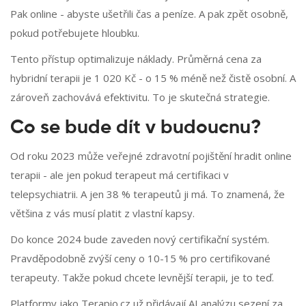
Pak online - abyste ušetřili čas a peníze. A pak zpět osobně,
pokud potřebujete hloubku.
Tento přístup optimalizuje náklady. Průměrná cena za
hybridní terapii je 1 020 Kč - o 15 % méně než čistě osobní. A
zároveň zachovává efektivitu. To je skutečná strategie.
Co se bude dít v budoucnu?
Od roku 2023 může veřejné zdravotní pojištění hradit online
terapii - ale jen pokud terapeut má certifikaci v
telepsychiatrii. A jen 38 % terapeutů ji má. To znamená, že
většina z vás musí platit z vlastní kapsy.
Do konce 2024 bude zaveden nový certifikační systém.
Pravděpodobně zvýší ceny o 10-15 % pro certifikované
terapeuty. Takže pokud chcete levnější terapii, je to teď.
Platformy jako Terapio.cz už přidávají AI analýzu sezení za