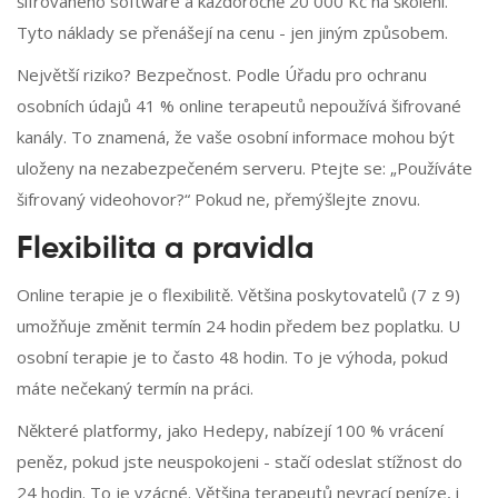
šifrovaného software a každoročně 20 000 Kč na školení.
Tyto náklady se přenášejí na cenu - jen jiným způsobem.
Největší riziko? Bezpečnost. Podle Úřadu pro ochranu
osobních údajů 41 % online terapeutů nepoužívá šifrované
kanály. To znamená, že vaše osobní informace mohou být
uloženy na nezabezpečeném serveru. Ptejte se: „Používáte
šifrovaný videohovor?“ Pokud ne, přemýšlejte znovu.
Flexibilita a pravidla
Online terapie je o flexibilitě. Většina poskytovatelů (7 z 9)
umožňuje změnit termín 24 hodin předem bez poplatku. U
osobní terapie je to často 48 hodin. To je výhoda, pokud
máte nečekaný termín na práci.
Některé platformy, jako Hedepy, nabízejí 100 % vrácení
peněz, pokud jste neuspokojeni - stačí odeslat stížnost do
24 hodin. To je vzácné. Většina terapeutů nevrací peníze, i