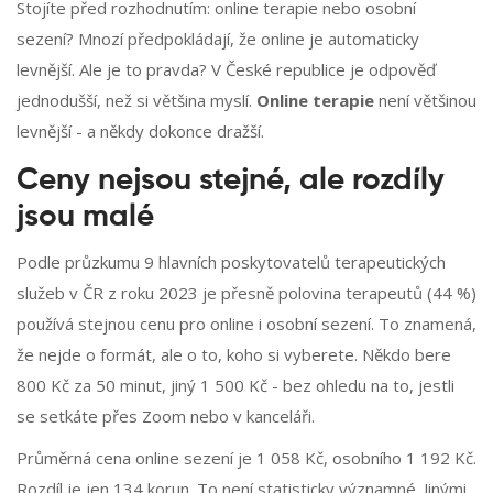
Stojíte před rozhodnutím: online terapie nebo osobní
sezení? Mnozí předpokládají, že online je automaticky
levnější. Ale je to pravda? V České republice je odpověď
jednodušší, než si většina myslí.
Online terapie
není většinou
levnější - a někdy dokonce dražší.
Ceny nejsou stejné, ale rozdíly
jsou malé
Podle průzkumu 9 hlavních poskytovatelů terapeutických
služeb v ČR z roku 2023 je přesně polovina terapeutů (44 %)
používá stejnou cenu pro online i osobní sezení. To znamená,
že nejde o formát, ale o to, koho si vyberete. Někdo bere
800 Kč za 50 minut, jiný 1 500 Kč - bez ohledu na to, jestli
se setkáte přes Zoom nebo v kanceláři.
Průměrná cena online sezení je 1 058 Kč, osobního 1 192 Kč.
Rozdíl je jen 134 korun. To není statisticky významné. Jinými