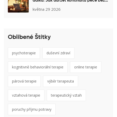
dálku: Jak udržet kontinuitu péče bez
hranic
května 29 2026
Oblíbené Štítky
psychoterapie
duševní zdraví
kognitivně behaviorální terapie
online terapie
párová terapie
výběr terapeuta
vztahová terapie
terapeutický vztah
poruchy příjmu potravy