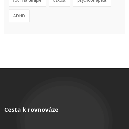
rodinná terapie
úzkost
psychoterapeut
ADHD
Cesta k rovnováze