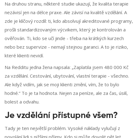
Na druhou stranu, některé studie ukazují, že kvalita terapie
nezávisí jen na délce praxe. Ale závisí na kvalitě vzdělání. A
zde je klíčový rozdíl: ti, kdo absolvují akreditované programy,
prošli standardizovaným výcvikem, který je kontrolován a
ověřován. Ti, kdo se učí jinde - třeba na krátkých kurzech
nebo bez supervize - nemají stejnou garanci. A to je riziko,
které klienti nevidí.
Na Redditu jedna žena napsala: „Zaplatila jsem 480 000 Kč
za vzdělání. Cestování, ubytování, vlastní terapie - všechno.
Ale když vidím, jak se moji klienti změní, vím, že to bylo
hodné.“ To je ta hodnota. Nejen za peníze, ale za čas, úsilí,
bolest a odvahu.
Je vzdělání přístupné všem?
Tady je ten největší problém. Vysoké náklady vylučují z
povolání lidi s nižšími příjmy. Kdo si může dovolit pět let