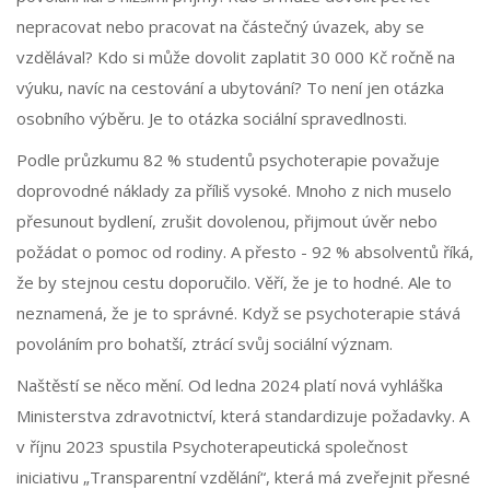
nepracovat nebo pracovat na částečný úvazek, aby se
vzdělával? Kdo si může dovolit zaplatit 30 000 Kč ročně na
výuku, navíc na cestování a ubytování? To není jen otázka
osobního výběru. Je to otázka sociální spravedlnosti.
Podle průzkumu 82 % studentů psychoterapie považuje
doprovodné náklady za příliš vysoké. Mnoho z nich muselo
přesunout bydlení, zrušit dovolenou, přijmout úvěr nebo
požádat o pomoc od rodiny. A přesto - 92 % absolventů říká,
že by stejnou cestu doporučilo. Věří, že je to hodné. Ale to
neznamená, že je to správné. Když se psychoterapie stává
povoláním pro bohatší, ztrácí svůj sociální význam.
Naštěstí se něco mění. Od ledna 2024 platí nová vyhláška
Ministerstva zdravotnictví, která standardizuje požadavky. A
v říjnu 2023 spustila Psychoterapeutická společnost
iniciativu „Transparentní vzdělání“, která má zveřejnit přesné