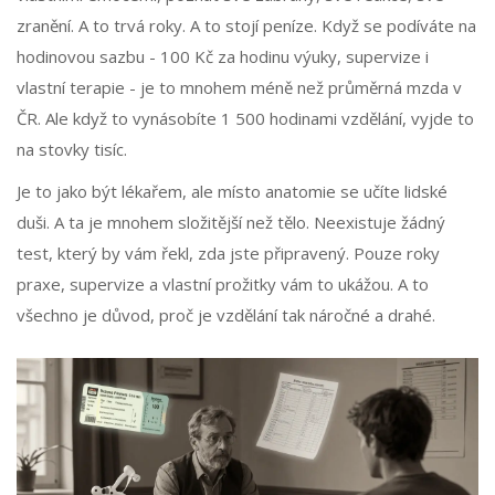
zranění. A to trvá roky. A to stojí peníze. Když se podíváte na
hodinovou sazbu - 100 Kč za hodinu výuky, supervize i
vlastní terapie - je to mnohem méně než průměrná mzda v
ČR. Ale když to vynásobíte 1 500 hodinami vzdělání, vyjde to
na stovky tisíc.
Je to jako být lékařem, ale místo anatomie se učíte lidské
duši. A ta je mnohem složitější než tělo. Neexistuje žádný
test, který by vám řekl, zda jste připravený. Pouze roky
praxe, supervize a vlastní prožitky vám to ukážou. A to
všechno je důvod, proč je vzdělání tak náročné a drahé.