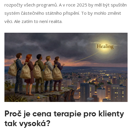
rozpočty všech programů. A v roce 2025 by měl být spuštěn
systém částečného státního přispění. To by mohlo změnit
věci. Ale zatím to není realita.
Proč je cena terapie pro klienty
tak vysoká?