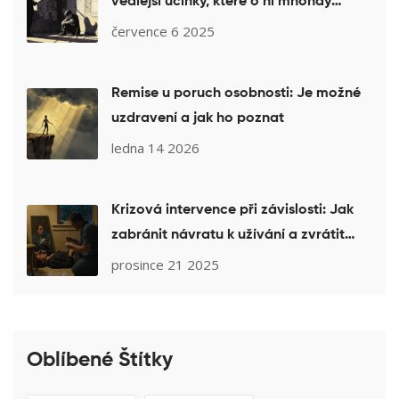
vedlejší účinky, které o ní mnohdy
nevíte
července 6 2025
Remise u poruch osobnosti: Je možné
uzdravení a jak ho poznat
ledna 14 2026
Krizová intervence při závislosti: Jak
zabránit návratu k užívání a zvrátit
zhoršení stavu
prosince 21 2025
Oblíbené Štítky