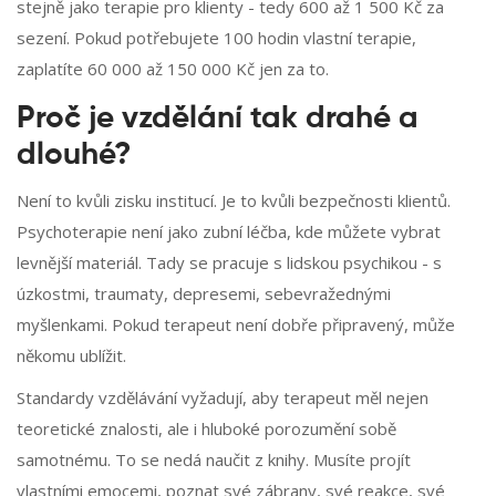
stejně jako terapie pro klienty - tedy 600 až 1 500 Kč za
sezení. Pokud potřebujete 100 hodin vlastní terapie,
zaplatíte 60 000 až 150 000 Kč jen za to.
Proč je vzdělání tak drahé a
dlouhé?
Není to kvůli zisku institucí. Je to kvůli bezpečnosti klientů.
Psychoterapie není jako zubní léčba, kde můžete vybrat
levnější materiál. Tady se pracuje s lidskou psychikou - s
úzkostmi, traumaty, depresemi, sebevražednými
myšlenkami. Pokud terapeut není dobře připravený, může
někomu ublížit.
Standardy vzdělávání vyžadují, aby terapeut měl nejen
teoretické znalosti, ale i hluboké porozumění sobě
samotnému. To se nedá naučit z knihy. Musíte projít
vlastními emocemi, poznat své zábrany, své reakce, své