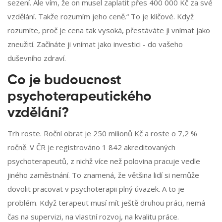
sezení. Ale vím, že on musel zaplatit přes 400 000 Kč za své
vzdělání. Takže rozumím jeho ceně.“ To je klíčové. Když
rozumíte, proč je cena tak vysoká, přestáváte ji vnímat jako
zneužití. Začínáte ji vnímat jako investici - do vašeho
duševního zdraví.
Co je budoucnost
psychoterapeutického
vzdělání?
Trh roste. Roční obrat je 250 milionů Kč a roste o 7,2 %
ročně. V ČR je registrováno 1 842 akreditovaných
psychoterapeutů, z nichž více než polovina pracuje vedle
jiného zaměstnání. To znamená, že většina lidí si nemůže
dovolit pracovat v psychoterapii plný úvazek. A to je
problém. Když terapeut musí mít ještě druhou práci, nemá
čas na supervizi, na vlastní rozvoj, na kvalitu práce.