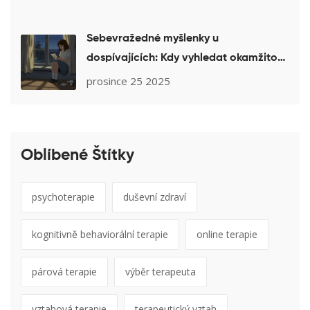
Sebevražedné myšlenky u
dospívajících: Kdy vyhledat okamžitou
pomoc
prosince 25 2025
Oblíbené Štítky
psychoterapie
duševní zdraví
kognitivně behaviorální terapie
online terapie
párová terapie
výběr terapeuta
vztahová terapie
terapeutický vztah