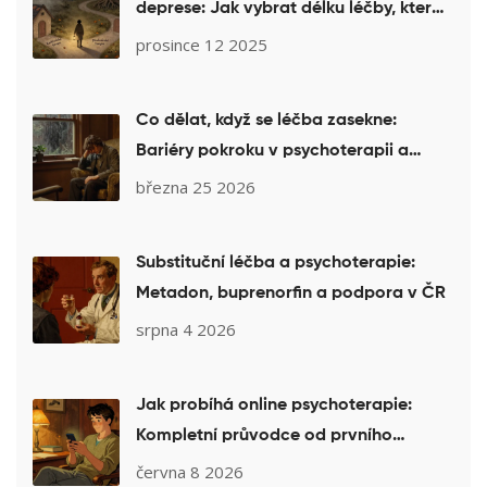
deprese: Jak vybrat délku léčby, která
vám skutečně pomůže
prosince 12 2025
Co dělat, když se léčba zasekne:
Bariéry pokroku v psychoterapii a
jejich řešení
března 25 2026
Substituční léčba a psychoterapie:
Metadon, buprenorfin a podpora v ČR
srpna 4 2026
Jak probíhá online psychoterapie:
Kompletní průvodce od prvního
kontaktu po závěr
června 8 2026