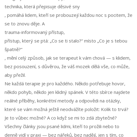
technika, která přepisuje děsivé sny
, pomáhá lidem, kteří se probouzejí každou noc s pocitem, že
se to znovu děje. A
trauma-informovaný přístup
,
přístup, který se ptá: „Co se ti stalo?“ místo „Co je s tebou
špatně?“
, mění celý způsob, jak se terapeut k vám chová — s klidem,
bez posouzení, s důvěrou, že váš mozek dělá vše, co může,
aby přežil.
Ne každá terapie je pro každého. Někdo potřebuje hovor,
někdo pohyb, někdo jen klidný spánek. V této sbírce najdete
reálné příběhy, konkrétní metody a odpovědi na otázky,
které se vám možná ještě neodvážíte položit: Kolik to trvá?
Je to vůbec možné? A co když se mi to zdá zbytečné?
Všechny články jsou psané lidmi, kteří to prožili nebo to
denně vidí v praxi — bez nářeků, bez nadějí, jen s tím, co