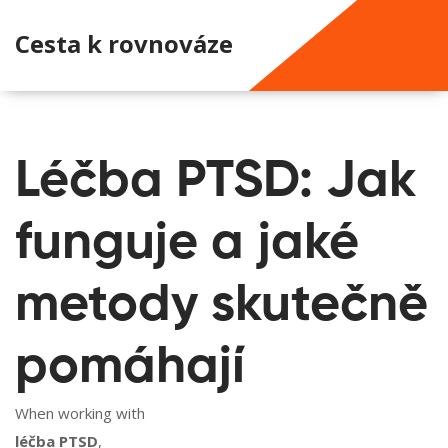
Cesta k rovnováze
Léčba PTSD: Jak
funguje a jaké
metody skutečně
pomáhají
When working with
léčba PTSD
,