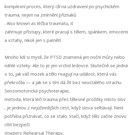
komplexní proces, který cílí na uzdravení po psychickém
trauma, nejen na zmírnění příznaků
. Also known as
léčba traumatu
, it
zahrnuje přístupy, které pracují s tělem, spánkem, emocemi
a vztahy, nikoli jen s pamětí
.
Mnoho lidí si myslí, že PTSD znamená jen noční můry nebo
náhlé vzteky. Ale to je jen vrchol ledovce. Skutečně se jedná
o to, jak váš mozek a tělo reagují na událost, která vás
překročila — a jak se s tím dá žít bez neustálého strachu.
Senzomotorická psychoterapie
,
metoda, která léčí trauma přes tělesné prožitky místo slov
, je jednou z nejúčinnějších cest, když slova selhávají. Není
potřeba přiznávat, co se stalo. Stačí, když tělo začne znovu
cítit bezpečí.
Imagery Rehearsal Therapy
,