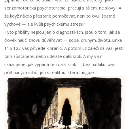
senzomotorická psychoterapie, pracují s tělem, ne slovy? A
že když někdo přestane pomočovat, není to kvůli špatné
výchově — ale kvůli psychickému stresu?
Tyto příběhy nejsou jen o diagnostikách. Jsou o tom, jak se
člověk naučí znovu důvěřovat — sobě, druhým, životu. Linka
116 123 vás přivede k hranici. A potom už záleží na vás, jestli
tam zůstanete, nebo uděláte další krok. A my vám
ukazujeme, jak vypadá ten další krok — bez nátlaku, bez
přehnaných slibů, jen s realitou, která funguje.