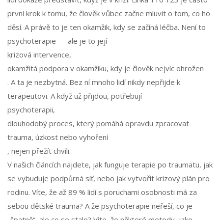
první krok k tomu, že člověk vůbec začne mluvit o tom, co ho
děsí. A právě to je ten okamžik, kdy se začíná léčba. Není to
psychoterapie — ale je to její
krizová intervence
,
okamžitá podpora v okamžiku, kdy je člověk nejvíc ohrožen
. A ta je nezbytná. Bez ní mnoho lidí nikdy nepřijde k
terapeutovi. A když už přijdou, potřebují
psychoterapii
,
dlouhodobý proces, který pomáhá opravdu zpracovat
trauma, úzkost nebo vyhoření
, nejen přežít chvíli.
V našich článcích najdete, jak funguje terapie po traumatu, jak
se vybuduje podpůrná síť, nebo jak vytvořit krizový plán pro
rodinu. Víte, že až 89 % lidí s poruchami osobnosti má za
sebou dětské trauma? A že psychoterapie neřeší, co je
„špatně“, ale co se stalo? Víte, že některé metody, jako