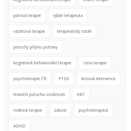
párová terapie
výběr terapeuta
vztahová terapie
terapeutický vztah
poruchy příjmu potravy
kognitivně-behaviorální terapie
cena terapie
psychoterapie ČR
PTSD
krizová intervence
hraniční porucha osobnosti
KBT
rodinná terapie
úzkost
psychoterapeut
ADHD