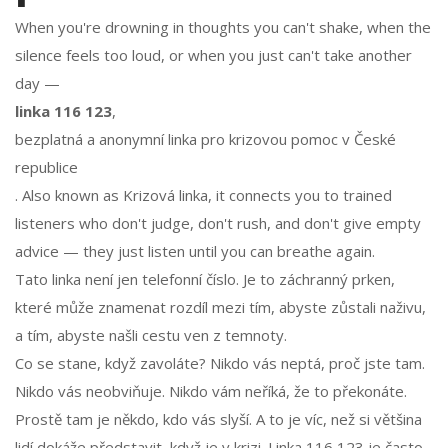
When you're drowning in thoughts you can't shake, when the
silence feels too loud, or when you just can't take another
day —
linka 116 123
,
bezplatná a anonymní linka pro krizovou pomoc v České
republice
. Also known as
Krizová linka
, it connects you to trained
listeners who don't judge, don't rush, and don't give empty
advice — they just listen until you can breathe again.
Tato linka není jen telefonní číslo. Je to záchranný prken,
které může znamenat rozdíl mezi tím, abyste zůstali naživu,
a tím, abyste našli cestu ven z temnoty.
Co se stane, když zavoláte? Nikdo vás neptá, proč jste tam.
Nikdo vás neobviňuje. Nikdo vám neříká, že to překonáte.
Prostě tam je někdo, kdo vás slyší. A to je víc, než si většina
lidí dokáže představit, když je v krizi. Linka 116 123 je často