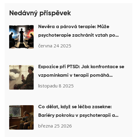
Nedávný příspěvek
Nevěra a párová terapie: Může
psychoterapie zachránit vztah po
nevěře?
června 24 2025
Expozice při PTSD: Jak konfrontace se
vzpomínkami v terapii pomáhá
překonat traumata
listopadu 8 2025
Co dělat, když se léčba zasekne:
Bariéry pokroku v psychoterapii a
jejich řešení
března 25 2026