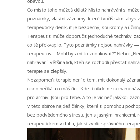
obavou.
Co místo toho můžeš dělat? Místo nahrávání si můžeš
poznámky
,
vlastní záznamy, které tvoříš sám, abys z
terapeutický deník
, it
je bezpečný, soukromý a účinn
Terapeut ti může doporučit jednoduché techniky: zaz
co tě překvapilo. Tyto poznámky nejsou nahrávky — jso
terapeutovi: „Mohl bys mi to zopakovat?“ Nebo: „Ne
nahrávání. Většina lidí, kteří se rozhodli přestat na
terapie se zlepšily.
Nezapomeň: terapie není o tom, mít dokonalý záznam
nikdo neříká, co máš říct. Kde ti nikdo nezaznamenáv
pro archiv. Jsou pro tebe. A to je víc než jakýkoli záz
V této sbírce najdeš články, které ti pomohou pocho
bez podvědomého stresu, jen s jasnými hranicemi, r
terapeutickém vztahu, jak si zvolit správného terape