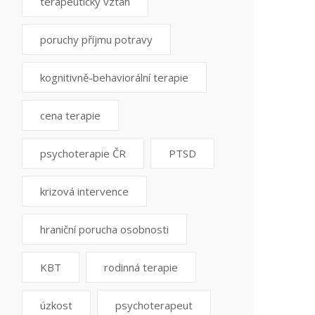
terapeutický vztah
poruchy příjmu potravy
kognitivně-behaviorální terapie
cena terapie
psychoterapie ČR
PTSD
krizová intervence
hraniční porucha osobnosti
KBT
rodinná terapie
úzkost
psychoterapeut