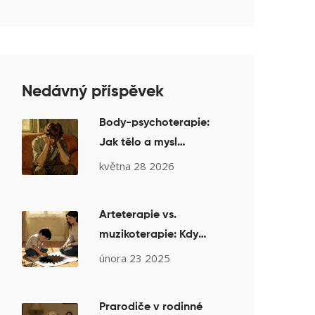
Nedávný příspěvek
Body-psychoterapie:
Jak tělo a mysl
spolupracují v
května 28 2026
terapeutickém procesu
Arteterapie vs.
muzikoterapie: Kdy
pomáhá obraz a kdy
února 23 2025
hudba
Prarodiče v rodinné