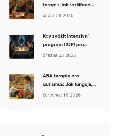
terapii: Jak rozšířená
rodina ovlivňuje léčbu
února 28 2026
vztahů
Kdy zvážit intenzivní
program (IOP) pro
poruchy příjmu potravy:
března 23 2025
Kritéria a reálná
očekávání
ABA terapie pro
autismus: Jak funguje,
co přináší a na co si dát
července 16 2026
pozor