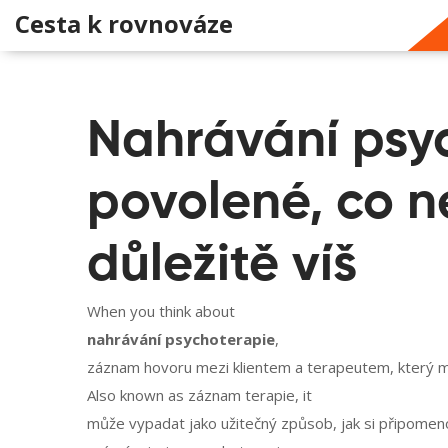
Cesta k rovnováze
Nahrávání psyc
povolené, co n
důležitě víš
When you think about
nahrávání psychoterapie
,
záznam hovoru mezi klientem a terapeutem, který mů
Also known as
záznam terapie
, it
může vypadat jako užitečný způsob, jak si připomenou