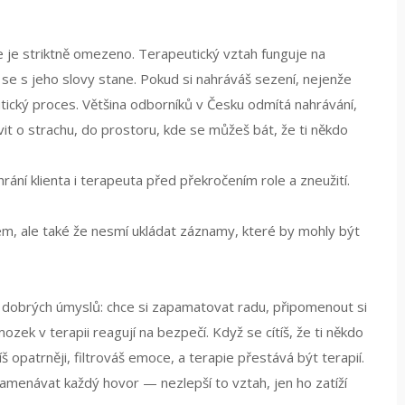
e je striktně omezeno. Terapeutický vztah funguje na
 se s jeho slovy stane. Pokud si nahráváš sezení, nejenže
utický proces. Většina odborníků v Česku odmítá nahrávání,
vit o strachu, do prostoru, kde se můžeš bát, že ti někdo
hrání klienta i terapeuta před překročením role a zneužití
.
lem, ale také že nesmí ukládat záznamy, které by mohly být
 z dobrých úmyslů: chce si zapamatovat radu, připomenout si
mozek v terapii reagují na bezpečí. Když se cítíš, že ti někdo
š opatrněji, filtrováš emoce, a terapie přestává být terapií.
znamenávat každý hovor — nezlepší to vztah, jen ho zatíží