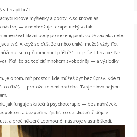
 v terapii brát
achytil klíčové myšlenky a pocity
. Also known as
ý nástroj — a neohrožuje terapeutický vztah
.
namenávat hlavní body po sezení, psát, co tě zaujalo, nebo
u tvé. A když se cítíš, že ti něco uniká, můžeš vždy říct
můžeme si to připomenout příště?“ To je část terapie. Ne
hrávat, říká, že se teď cítí mnohem svobodněji — a výsledky
. Je o tom, mít prostor, kde můžeš být bez úprav. Kde ti
á, co říkáš — protože to není potřeba. Tvoje slova nejsou
nam.
pit, jak funguje skutečná psychoterapie — bez nahrávek,
espektem a bezpečím. Zjistíš, co se skutečně děje v
uta, a proč některé „pomocné“ nástroje vlastně škodí.