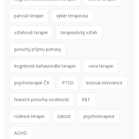
párová terapie
výběr terapeuta
vztahová terapie
terapeutický vztah
poruchy příjmu potravy
kognitivně-behaviorální terapie
cena terapie
psychoterapie ČR
PTSD
krizová intervence
hraniční porucha osobnosti
KBT
rodinná terapie
úzkost
psychoterapeut
ADHD