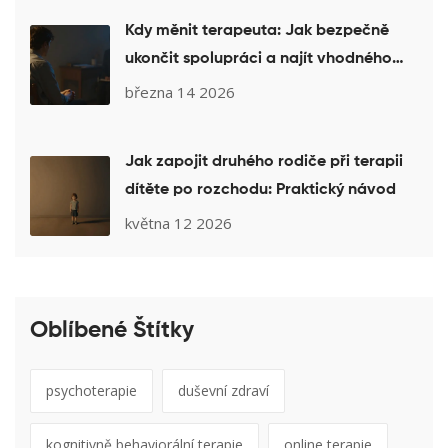
Kdy měnit terapeuta: Jak bezpečně
ukončit spolupráci a najít vhodného
náhradníka
března 14 2026
Jak zapojit druhého rodiče při terapii
dítěte po rozchodu: Praktický návod
května 12 2026
Oblíbené Štítky
psychoterapie
duševní zdraví
kognitivně behaviorální terapie
online terapie