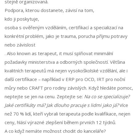
stejně organizovaná.
Podpora, kterou dostanete, závisí na tom,
kdo ji poskytuje
,
osoba s ověřeným vzděláním, certifikací a specializací na
konkrétní problém, jako je trauma, porucha příjmu potravy
nebo závislost
. Also known as
terapeut
, it musí splňovat minimální
požadavky ministerstva a odborných společností. Většina
kvalitních terapeutů má nejen vysokoškolské vzdělání, ale i
další certifikace – například v ERP pro OCD, IRT pro noční
můry nebo CRAFT pro rodiny závislých. Když hledáte pomoc,
neptejte se jen na cenu. Zeptejte se:
Na co se specializuje?
Jaké certifikáty má? Jak dlouho pracuje s lidmi jako já?
Více
než 70 % lidí, kteří vybrali terapeuta podle kvalifikace, nejen
ceny, hlásí výrazné zlepšení během prvních 12 týdnů.
A co když nemáte možnost chodit do kanceláře?