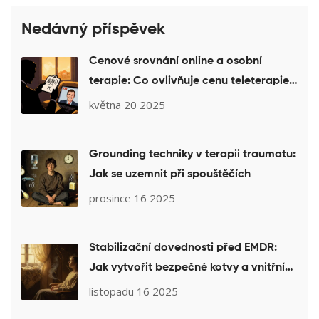
Nedávný příspěvek
Cenové srovnání online a osobní
terapie: Co ovlivňuje cenu teleterapie
v roce 2025
května 20 2025
Grounding techniky v terapii traumatu:
Jak se uzemnit při spouštěčích
prosince 16 2025
Stabilizační dovednosti před EMDR:
Jak vytvořit bezpečné kotvy a vnitřní
zdroje pro terapii PTSD
listopadu 16 2025