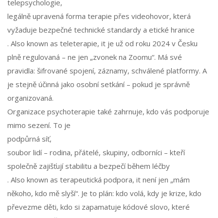
telepsychologie
,
legálně upravená forma terapie přes videohovor, která
vyžaduje bezpečné technické standardy a etické hranice
. Also known as
teleterapie
, it je už od roku 2024 v Česku
plně regulovaná – ne jen „zvonek na Zoomu“. Má své
pravidla: šifrované spojení, záznamy, schválené platformy. A
je stejně účinná jako osobní setkání – pokud je správně
organizovaná.
Organizace psychoterapie také zahrnuje, kdo vás podporuje
mimo sezení. To je
podpůrná síť
,
soubor lidí – rodina, přátelé, skupiny, odborníci – kteří
společně zajišťují stabilitu a bezpečí během léčby
. Also known as
terapeutická podpora
, it není jen „mám
někoho, kdo mě slyší“. Je to plán: kdo volá, kdy je krize, kdo
převezme děti, kdo si zapamatuje kódové slovo, které