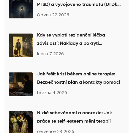
PTSD) a vývojového traumatu (DTD):
Průvodce léčbou pro dospělé
června 22 2026
Kdy se vyplatí rezidenční léčba
závislostí: Náklady a pokrytí
pojišťovnou
ledna 7 2026
Jak řešit krizi během online terapie:
Bezpečnostní plán a kontakty pomoci
března 4 2026
Nízké sebevědomí a anorexie: Jak
práce se self-esteem mění terapii
července 23 2026