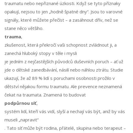
traumatu nebo nepřiznané úzkosti. Když se tyto příznaky
opakují, nejsou to jen „hodně špatné dny“. Jsou to varovné
signály, které můžete přečíst – a zasáhnout dřív, než se
stane něco většího.
trauma
,
zkušenost, která překročí vaši schopnost zvládnout ji, a
zanechá hluboký stopy v těle i mysli
je jedním z nejčastějších původců duševních poruch – ať už
jde o dětské zanedbávání, násilí nebo náhlou ztrátu. Studie
ukazují, že až 89 % lidí s poruchami osobnosti prožilo v
dětství nějakou formu traumatu. Ale prevence neznamená
čekat na traumata. Znamená to budovat
podpůrnou síť
,
systém lidí, kteří vás vidí, slyší a nechají vás být, aniž by vás
museli „napravit“
. Tato síť může být rodina, přátelé, skupina nebo terapeut –