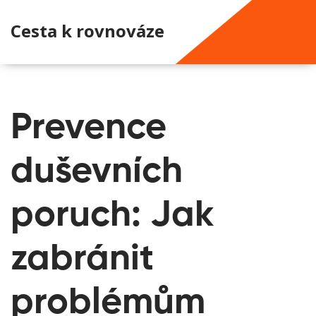
Cesta k rovnováze
Prevence
duševních
poruch: Jak
zabránit
problémům