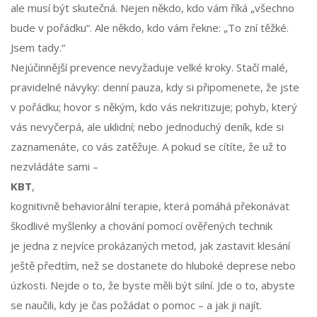
ale musí být skutečná. Nejen někdo, kdo vám říká „všechno
bude v pořádku“. Ale někdo, kdo vám řekne: „To zní těžké.
Jsem tady.“
Nejúčinnější prevence nevyžaduje velké kroky. Stačí malé,
pravidelné návyky: denní pauza, kdy si připomenete, že jste
v pořádku; hovor s někým, kdo vás nekritizuje; pohyb, který
vás nevyčerpá, ale uklidní; nebo jednoduchý deník, kde si
zaznamenáte, co vás zatěžuje. A pokud se cítíte, že už to
nezvládáte sami –
KBT
,
kognitivně behaviorální terapie, která pomáhá překonávat
škodlivé myšlenky a chování pomocí ověřených technik
je jedna z nejvíce prokázaných metod, jak zastavit klesání
ještě předtím, než se dostanete do hluboké deprese nebo
úzkosti. Nejde o to, že byste měli být silní. Jde o to, abyste
se naučili, kdy je čas požádat o pomoc – a jak ji najít.