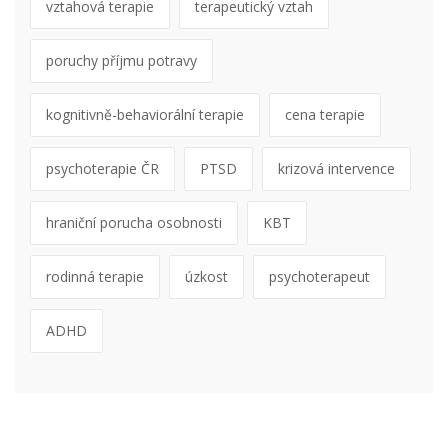
vztahová terapie
terapeutický vztah
poruchy příjmu potravy
kognitivně-behaviorální terapie
cena terapie
psychoterapie ČR
PTSD
krizová intervence
hraniční porucha osobnosti
KBT
rodinná terapie
úzkost
psychoterapeut
ADHD