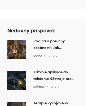
Nedávný příspěvek
Rodina a poruchy
osobnosti: Jak
psychoedukace
ledna 25 2026
pomáhá příbuzným v
terapii
Krizové aplikace do
telefonu: Nástroje pro
okamžitou podporu v
května 11 2026
ČR
Terapie vývojového