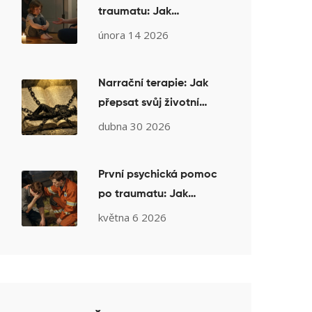
traumatu: Jak
attachment-based
února 14 2026
přístupy vytvářejí
bezpečí
Narrační terapie: Jak
přepsat svůj životní
příběh pro lepší
dubna 30 2026
budoucnost
První psychická pomoc
po traumatu: Jak
stabilizovat stav a co
května 6 2026
dělat hned po události