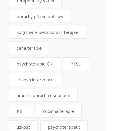
terapeutický vztah
poruchy příjmu potravy
kognitivně-behaviorální terapie
cena terapie
psychoterapie ČR
PTSD
krizová intervence
hraniční porucha osobnosti
KBT
rodinná terapie
úzkost
psychoterapeut