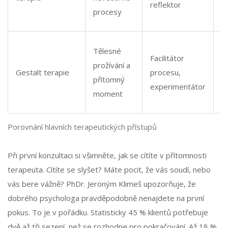
reflektor
o
procesy
v
E
Tělesné
Facilitátor
b
prožívání a
Gestalt terapie
procesu,
s
přítomný
experimentátor
v
moment
d
Porovnání hlavních terapeutických přístupů
Při první konzultaci si všimněte, jak se cítíte v přítomnosti
terapeuta. Cítíte se slyšet? Máte pocit, že vás soudí, nebo
vás bere vážně? PhDr. Jeroným Klimeš upozorňuje, že
dobrého psychologa pravděpodobně nenajdete na první
pokus. To je v pořádku. Statisticky 45 % klientů potřebuje
dvě až tři sezení, než se rozhodne pro pokračování. Až 18 %