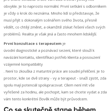
obvykle. Je to naprosto normální. První setkání s odborníkem
je vždy o krok do neznáma. Mnoho lidí si představuje, že
musí přijít s dokonalým scénářem svého života, přesně
vědět, co chtějí změnit, a okamžitě získat řešení všech svých
problémů. Realita je však jiná a často mnohem lidskější.
První konzultace s terapeutem
je
úvodní diagnostické a poznávací sezení, které slouží k
navázání kontaktu, identifikaci potřeb klienta a posouzení
vzájemné kompatibility
. Není to zkouška z maturitní práce ani soudní přelíčení. Je to
prostor, kde se dvě strany - vy a terapeut - snaží zjistit, zda
spolu mají potenciál spolupracovat. Cílem není mít vše
vyřešené za hodinu, ale pochopit, kam se chcete vydat a zda
vám tento konkrétní člověk může být průvodcem.
Co se skutečně stane během