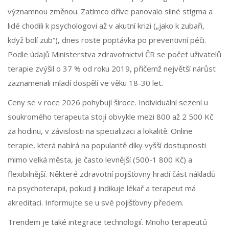
významnou změnou. Zatímco dříve panovalo silné stigma a
lidé chodili k psychologovi až v akutní krizi („jako k zubaři,
když bolí zub“), dnes roste poptávka po preventivní péči.
Podle údajů Ministerstva zdravotnictví ČR se počet uživatelů
terapie zvýšil o 37 % od roku 2019, přičemž největší nárůst
zaznamenali mladí dospělí ve věku 18-30 let.
Ceny se v roce 2026 pohybují široce. Individuální sezení u
soukromého terapeuta stojí obvykle mezi 800 až 2 500 Kč
za hodinu, v závislosti na specializaci a lokalitě. Online
terapie, která nabírá na popularitě díky vyšší dostupnosti
mimo velká města, je často levnější (500-1 800 Kč) a
flexibilnější. Některé zdravotní pojišťovny hradí část nákladů
na psychoterapii, pokud ji indikuje lékař a terapeut má
akreditaci. Informujte se u své pojišťovny předem.
Trendem je také integrace technologií. Mnoho terapeutů