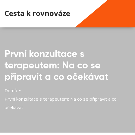
Cesta k rovnováze
První konzultace s
terapeutem: Na co se
připravit a co očekávat
Domů
První konzultace s terapeutem: Na co se připravit a co
očekávat