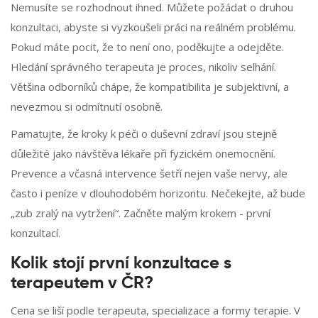
Nemusíte se rozhodnout ihned. Můžete požádat o druhou
konzultaci, abyste si vyzkoušeli práci na reálném problému.
Pokud máte pocit, že to není ono, poděkujte a odejděte.
Hledání správného terapeuta je proces, nikoliv selhání.
Většina odborníků chápe, že kompatibilita je subjektivní, a
nevezmou si odmítnutí osobně.
Pamatujte, že kroky k péči o duševní zdraví jsou stejně
důležité jako návštěva lékaře při fyzickém onemocnění.
Prevence a včasná intervence šetří nejen vaše nervy, ale
často i peníze v dlouhodobém horizontu. Nečekejte, až bude
„zub zralý na vytržení“. Začněte malým krokem - první
konzultací.
Kolik stojí první konzultace s
terapeutem v ČR?
Cena se liší podle terapeuta, specializace a formy terapie. V