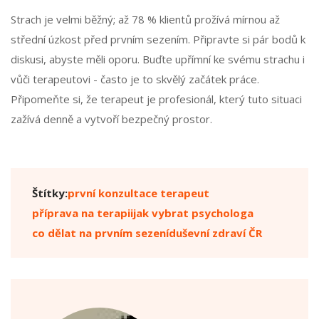
Strach je velmi běžný; až 78 % klientů prožívá mírnou až
střední úzkost před prvním sezením. Připravte si pár bodů k
diskusi, abyste měli oporu. Buďte upřímní ke svému strachu i
vůči terapeutovi - často je to skvělý začátek práce.
Připomeňte si, že terapeut je profesionál, který tuto situaci
zažívá denně a vytvoří bezpečný prostor.
Štítky:
první konzultace terapeut
příprava na terapii
jak vybrat psychologa
co dělat na prvním sezení
duševní zdraví ČR