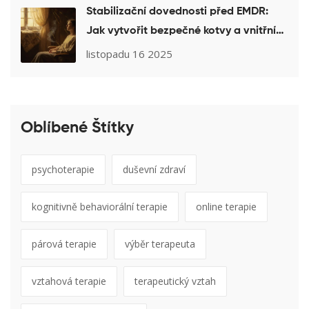
Stabilizační dovednosti před EMDR:
Jak vytvořit bezpečné kotvy a vnitřní
zdroje pro terapii PTSD
listopadu 16 2025
Oblíbené Štítky
psychoterapie
duševní zdraví
kognitivně behaviorální terapie
online terapie
párová terapie
výběr terapeuta
vztahová terapie
terapeutický vztah