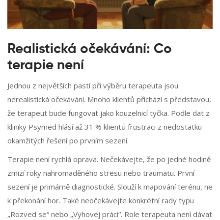
Realistická očekávání: Co
terapie není
Jednou z největších pastí při výběru terapeuta jsou
nerealistická očekávání. Mnoho klientů přichází s představou,
že terapeut bude fungovat jako kouzelnicí tyčka. Podle dat z
kliniky Psymed hlásí až 31 % klientů frustraci z nedostatku
okamžitých řešení po prvním sezení.
Terapie není rychlá oprava. Nečekávejte, že po jedné hodině
zmizí roky nahromaděného stresu nebo traumatu. První
sezení je primárně diagnostické. Slouží k mapování terénu, ne
k překonání hor. Také neočekávejte konkrétní rady typu
„Rozved se“ nebo „Vyhovej práci“. Role terapeuta není dávat