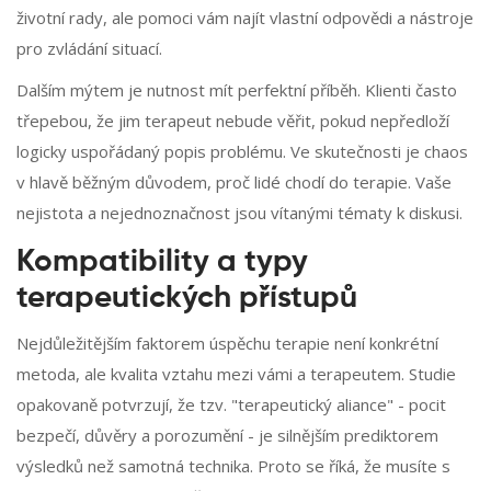
životní rady, ale pomoci vám najít vlastní odpovědi a nástroje
pro zvládání situací.
Dalším mýtem je nutnost mít perfektní příběh. Klienti často
třepebou, že jim terapeut nebude věřit, pokud nepředloží
logicky uspořádaný popis problému. Ve skutečnosti je chaos
v hlavě běžným důvodem, proč lidé chodí do terapie. Vaše
nejistota a nejednoznačnost jsou vítanými tématy k diskusi.
Kompatibility a typy
terapeutických přístupů
Nejdůležitějším faktorem úspěchu terapie není konkrétní
metoda, ale kvalita vztahu mezi vámi a terapeutem. Studie
opakovaně potvrzují, že tzv. "terapeutický aliance" - pocit
bezpečí, důvěry a porozumění - je silnějším prediktorem
výsledků než samotná technika. Proto se říká, že musíte s