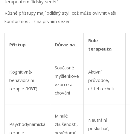
terapeutem "lidsky sedět".
Různé přístupy mají odlišný styl, což může ovlivnit vaši
komfortnost již na prvním sezení:
Role
V
Přístup
Důraz na...
terapeuta
pr
Ú
Současné
Kognitivně-
Aktivní
d
myšlenkové
behaviorální
průvodce,
fo
vzorce a
terapie (KBT)
učitel technik
k
chování
p
H
Minulé
Neutrální
o
Psychodynamická
zkušenosti,
posluchač,
t
terapie
nevědomé