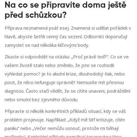
Na co se připravíte doma ještě
před schůzkou?
Příprava neznamená psát esej. Znamená si udělat pořádek v
hlavě, abyste šetřili cenný čas sezení. Odborníci doporučují
zamyslet se nad několika klíčovými body.
Zkuste si odpovědět na otázku: „Proč právě teď?“. Co se ve
vašem životě stalo nebo změnilo, že jste se rozhodli
vyhledat pomoc? Je to akutní krize, dlouhodobý tlak, nebo
pocit, že něco nefunguje správně? Nemusíte mít přesnou
diagnózu. Často stačí vědět, že se cítíte unaveni, podráždění
nebo smutní bez zjevného důvodu.
Připravte si několik konkrétních příkladů situací, kdy se váš
problém projevuje. Například: „Když mě šéf kritizuje, cítím
paniku“ nebo „Večer nemůžu usnout, protože mi běhají
myšlenky“. Konkrétní příklady pomáhají terapeutovi lépe