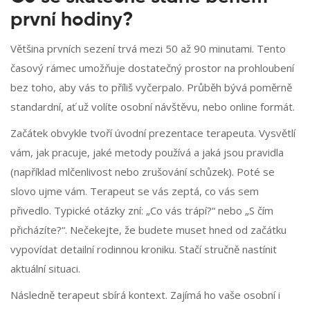
první hodiny?
Většina prvních sezení trvá mezi 50 až 90 minutami. Tento
časový rámec umožňuje dostatečný prostor na prohloubení
bez toho, aby vás to příliš vyčerpalo. Průběh bývá poměrně
standardní, ať už volíte osobní návštěvu, nebo online formát.
Začátek obvykle tvoří úvodní prezentace terapeuta. Vysvětlí
vám, jak pracuje, jaké metody používá a jaká jsou pravidla
(například mlčenlivost nebo zrušování schůzek). Poté se
slovo ujme vám. Terapeut se vás zeptá, co vás sem
přivedlo. Typické otázky zní: „Co vás trápí?“ nebo „S čím
přicházíte?“. Nečekejte, že budete muset hned od začátku
vypovídat detailní rodinnou kroniku. Stačí stručně nastínit
aktuální situaci.
Následně terapeut sbírá kontext. Zajímá ho vaše osobní i