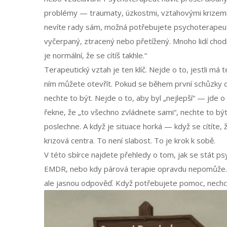
problémy — traumaty, úzkostmi, vztahovými krizemi. Po
nevíte rady sám, možná potřebujete psychoterapeuta. 
vyčerpaný, ztracený nebo přetížený. Mnoho lidí chodí
je normální, že se cítíš takhle.“
Terapeutický vztah je ten klíč. Nejde o to, jestli má 
ním můžete otevřít. Pokud se během první schůzky c
nechte to být. Nejde o to, aby byl „nejlepší“ — jde o
řekne, že „to všechno zvládnete sami“, nechte to bý
poslechne. A když je situace horká — když se cítíte, 
krizová centra. To není slabost. To je krok k sobě.
V této sbírce najdete přehledy o tom, jak se stát ps
EMDR, nebo kdy párová terapie opravdu nepomůže. Vše
ale jasnou odpověď. Když potřebujete pomoc, nechcet