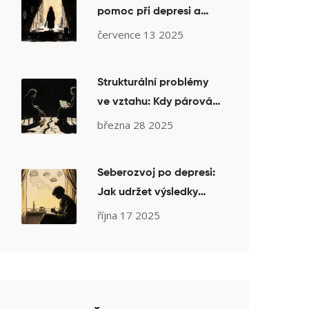
pomoc při depresi a
úzkosti: Signály a
července 13 2025
kontakty
Strukturální problémy
ve vztahu: Kdy párová
terapie opravdu
března 28 2025
nepomůže
Seberozvoj po depresi:
Jak udržet výsledky
psychoterapie
října 17 2025
dlouhodobě