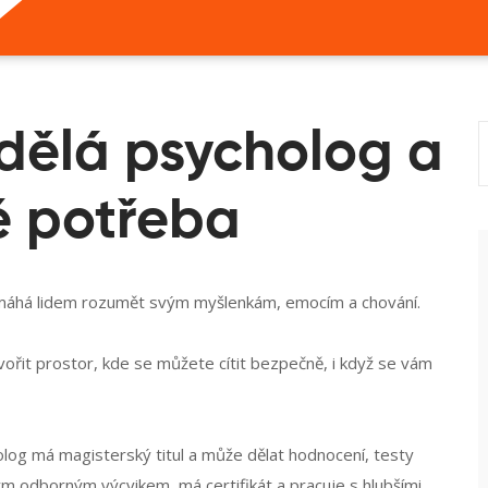
dělá psycholog a
ě potřeba
máhá lidem rozumět svým myšlenkám, emocím a chování
.
vořit prostor, kde se můžete cítit bezpečně, i když se vám
og má magisterský titul a může dělat hodnocení, testy
m odborným výcvikem, má certifikát a pracuje s hlubšími