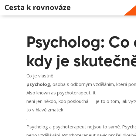
Cesta k rovnováze
Psycholog: Co 
kdy je skutečn
Co je vlastně
psycholog
,
osoba s odborným vzděláním, která po
Also known as
psychoterapeut
, it
není jen někdo, kdo poslouchá — je to o tom, jak vyt
to v hlavě zmatek
.
Psycholog a psychoterapeut nejsou to samé. Psychol
nebo vzdělávání. Psychoterapeut navíc prošel dlouhý