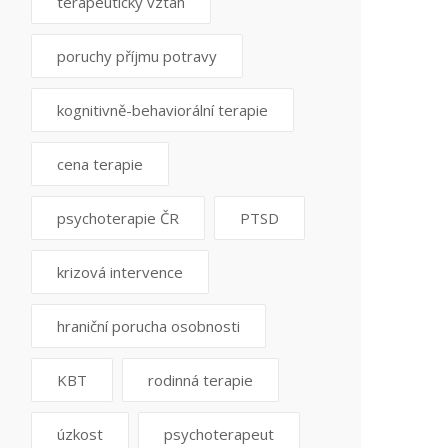
terapeutický vztah
poruchy příjmu potravy
kognitivně-behaviorální terapie
cena terapie
psychoterapie ČR
PTSD
krizová intervence
hraniční porucha osobnosti
KBT
rodinná terapie
úzkost
psychoterapeut