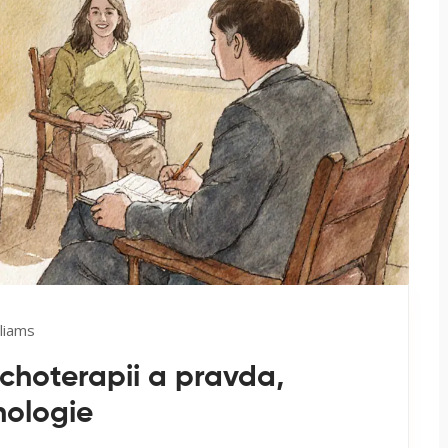
liams
ychoterapii a pravda,
hologie