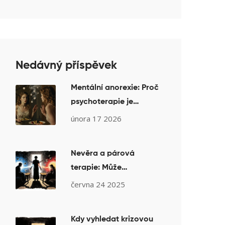
Nedávný příspěvek
Mentální anorexie: Proč
psychoterapie je
základní a nezbytná
února 17 2026
součást léčby
Nevěra a párová
terapie: Může
psychoterapie
června 24 2025
zachránit vztah po
nevěře?
Kdy vyhledat krizovou