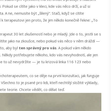
kud se cítíte jako v kleci, kde vás něco drží, a už si
A ne, nemusíte být „šílený“. Stačí, když se cítíte
 k terapeutovi jen proto, že jim někdo konečně řekne: „To
terapeut 30 let zkušeností nebo je mladý. Jde o to, jestli se s
ítíte jako na zkoušce, nebo pokud vás něco v něm dráždí —
 to, aby byl
ten správný pro vás
. A pokud vám někdo
t. Někdy potřebujete někoho, kdo vás nevyhodnotí, ale jen
že to už nevydržíte — je tu krizová linka 116 123 nebo
ychoterapeutem, co se děje na první konzultaci, jak funguje
chno to je psané pro lidi, kteří nechtějí složité výklady,
e teorie. Chcete vědět, co dělat teď.