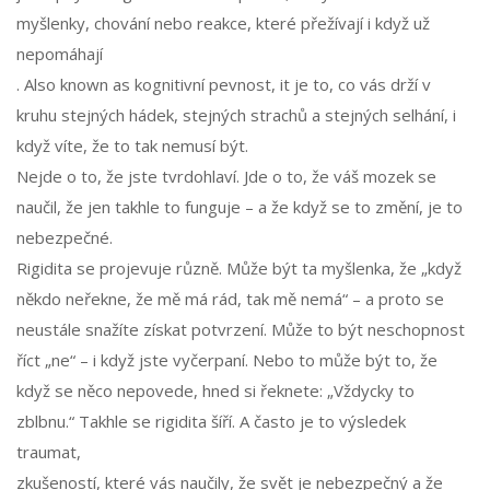
myšlenky, chování nebo reakce, které přežívají i když už
nepomáhají
. Also known as
kognitivní pevnost
, it je to, co vás drží v
kruhu stejných hádek, stejných strachů a stejných selhání, i
když víte, že to tak nemusí být.
Nejde o to, že jste tvrdohlaví. Jde o to, že váš mozek se
naučil, že jen takhle to funguje – a že když se to změní, je to
nebezpečné.
Rigidita se projevuje různě. Může být ta myšlenka, že „když
někdo neřekne, že mě má rád, tak mě nemá“ – a proto se
neustále snažíte získat potvrzení. Může to být neschopnost
říct „ne“ – i když jste vyčerpaní. Nebo to může být to, že
když se něco nepovede, hned si řeknete: „Vždycky to
zblbnu.“ Takhle se rigidita šíří. A často je to výsledek
traumat
,
zkušeností, které vás naučily, že svět je nebezpečný a že