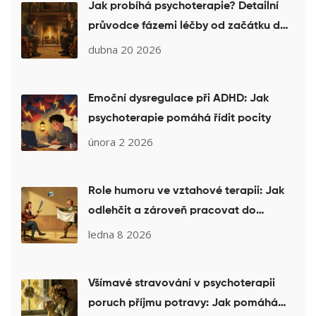
Jak probíhá psychoterapie? Detailní
průvodce fázemi léčby od začátku do
konce
dubna 20 2026
Emoční dysregulace při ADHD: Jak
psychoterapie pomáhá řídit pocity
února 2 2026
Role humoru ve vztahové terapii: Jak
odlehčit a zároveň pracovat do
hloubky
ledna 8 2026
Všímavé stravování v psychoterapii
poruch příjmu potravy: Jak pomáhá