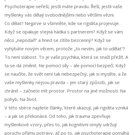
Psychoterapie neřeší, jestli máte pravdu. Řeší, jestli vaše
myšlenky vás dělají svobodnějšími nebo většími vězni.
Co dělat? Nejprve si všimněte, kde se rigidita projevuje.
Když se opakuje stejná hádka s partnerem? Když se vám
něco „nepodaří“ a hned se cítíte bezcenný? Když se
vyhýbáte novým věcem, protože „to nevím, jak to udělat“?
To není slabost. To je vaše psychika, která se snaží přežít. A
ta se dá změnit. Ne pomocí síly – ale pomocí bezpečí. Když
se naučíte, že svět není tak nebezpečný, jak si myslíte, a že
vaše myšlenky nejsou pravda – jen starý způsob, jak se
chránit – začnete mít prostor. Prostor na jiné možnosti. Na
pohyb. Na život.
V této sbírce najdete články, které ukazují, jak rigidita vzniká
– a jak se překonává. Od toho, jak trauma zpevňuje
myšlenkové vzory, přes to, jak kognitivní omyly udržují
poruchy příjmu potravy, až po to, jak psychoterapie pomáhá