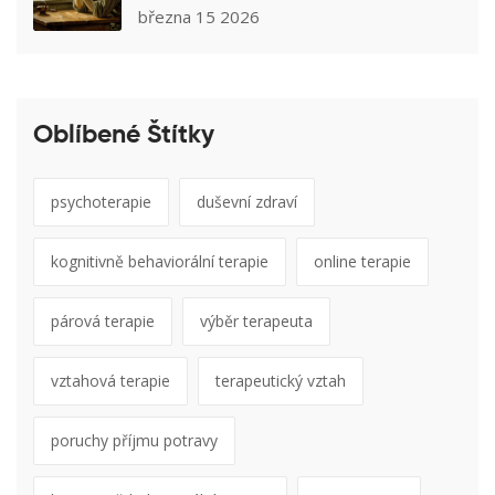
obnovit vztah k jídlu
března 15 2026
Oblíbené Štítky
psychoterapie
duševní zdraví
kognitivně behaviorální terapie
online terapie
párová terapie
výběr terapeuta
vztahová terapie
terapeutický vztah
poruchy příjmu potravy