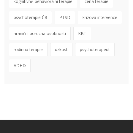
kognitivně-behaviorální terapie
cena terapie
psychoterapie ČR
PTSD
krizová intervence
hraniční porucha osobnosti
KBT
rodinná terapie
úzkost
psychoterapeut
ADHD