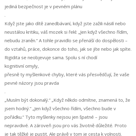
jediná bezpečnost je v pevném plánu
.
Když jste jako dítě zanedbávaní, když jste zažili násilí nebo
neustálou kritiku, váš mozek si řekl: „Jen když všechno řídím,
nebudu zraněn.“ A tohle pravidlo se přenáší do dospělosti –
do vztahů, práce, dokonce do toho, jak se jíte nebo jak spíte.
Rigidita se neobjevuje sama. Spolu s ní chodí
kognitivní omyly
,
přesně ty myšlenkové chyby, které vás přesvědčují, že vaše
pevné názory jsou pravda
.
„Musím být dokonalý.“ „Když někdo odmítne, znamená to, že
jsem hodný.“ „Jen když všechno řídím, všechno bude v
pořádku.“ Tyto myšlenky nejsou jen špatné – jsou
nepravdivé. A zároveň jsou pro vás životně důležité. Proto
je tak těžké je pustit. Ale právě v tom je cesta k volnosti.