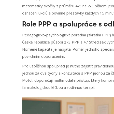
matematiky skočily z průměru 4-5 na 2-3 během jedn
označení úkolů a povinné přestávky každých 15 minut
Role PPP a spolupráce s od
Pedagogicko-psychologická poradna
(zkratka
PPP
) 
České republice působí 273 PPP a 47 Středisek vých
Nicméně kapacita je napjatá. Poměr jednoho special
povrchním doporučením.
Pro úspěšnou spolupráci je nutné zajistit pravidelno
jednou za dva týdny a konzultace s PPP jednou za čt
Motol, doporučují multimodální přístup, který kombin
farmakologickou léčbou a rodinnou terapií.