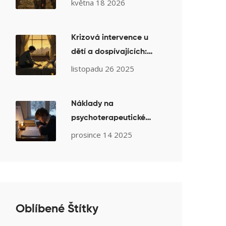
v ČR: Průvodce
května 18 2026
charitativními
organizacemi
Krizová intervence u
dětí a dospívajících:
Praktické postupy pro
listopadu 26 2025
rodiče a školy
Náklady na
psychoterapeutické
vzdělání: Proč je
prosince 14 2025
investice vysoká
Oblíbené Štítky