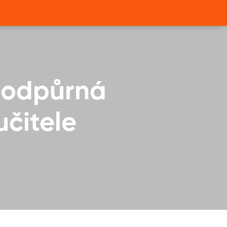
 podpůrná
učitele