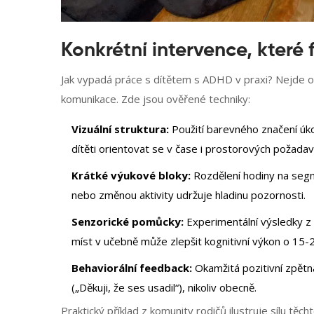
Konkrétní intervence, které
Jak vypadá práce s dítětem s ADHD v praxi? Nejde o
komunikace. Zde jsou ověřené techniky:
Vizuální struktura:
Použití barevného značení úko
dítěti orientovat se v čase i prostorových požadav
Krátké výukové bloky:
Rozdělení hodiny na seg
nebo změnou aktivity udržuje hladinu pozornosti.
Senzorické pomůcky:
Experimentální výsledky z 
míst v učebně může zlepšit kognitivní výkon o 15-20
Behaviorální feedback:
Okamžitá pozitivní zpětná
(„Děkuji, že ses usadil“), nikoliv obecně.
Praktický příklad z komunity rodičů ilustruje sílu tě