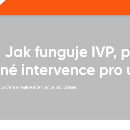
 Jak funguje IVP,
né intervence pro 
patření a reálné intervence pro učitele