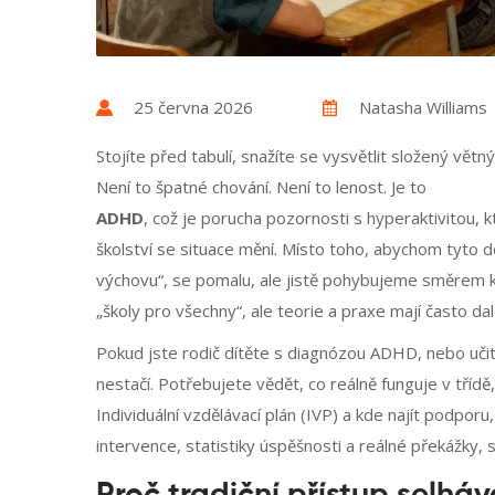
25 června 2026
Natasha Williams
Stojíte před tabulí, snažíte se vysvětlit složený větný 
Není to špatné chování. Není to lenost. Je to
ADHD
, což je
porucha pozornosti s hyperaktivitou, kt
školství se situace mění. Místo toho, abychom tyto d
výchovu“, se pomalu, ale jistě pohybujeme směrem ke 
„školy pro všechny“, ale teorie a praxe mají často da
Pokud jste rodič dítěte s diagnózou ADHD, nebo učitel
nestačí. Potřebujete vědět, co reálně funguje v třídě
Individuální vzdělávací plán (IVP)
a kde najít podporu,
intervence, statistiky úspěšnosti a reálné překážky