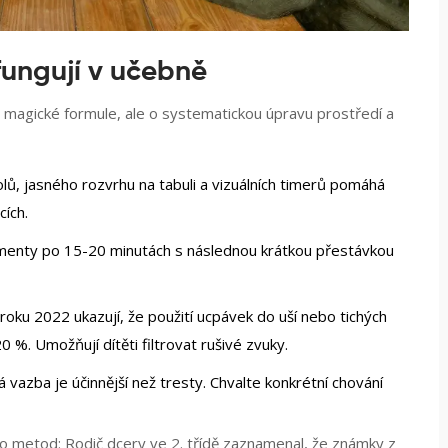
 fungují v učebně
 magické formule, ale o systematickou úpravu prostředí a
lů, jasného rozvrhu na tabuli a vizuálních timerů pomáhá
cích.
menty po 15-20 minutách s následnou krátkou přestávkou
roku 2022 ukazují, že použití ucpávek do uší nebo tichých
 %. Umožňují dítěti filtrovat rušivé zvuky.
 vazba je účinnější než tresty. Chvalte konkrétní chování
chto metod: Rodič dcery ve 2. třídě zaznamenal, že známky z