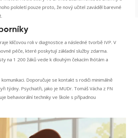
oho pololetí pouze proto, že nový učitel zaváděl barevné
.
borníky
hraje klíčovou roli v diagnostice a následné tvorbě IVP. V
ovné péče, které poskytují základní služby zdarma.
isty na 1 200 žáků vede k dlouhým čekacím lhótám a
u komunikaci. Doporučuje se kontakt s rodiči minimálně
yři týdny. Psychiatři, jako je MUDr. Tomáš Vácha z FN
uje behaviorální techniky ve škole s případnou