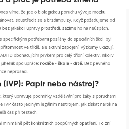
vá a proč je potřeba změna
nes víme, že jde o biologickou poruchu vývoje mozku,
plánovat, soustředit se a brzdimpulzy. Když požadujeme od
 bez jakékoli úpravy prostředí, sázíme ho na neúspěch.
s specifickými potřebami posílány do speciálních škol, byl
přítomnost ve třídě, ale aktivní zapojení. Výzkumy ukazují,
DHD obohacujícím prvkem pro celý třídní kolektiv, nikoliv
ojúhelník spolupráce:
rodiče - škola - dítě
. Bez pevného
nce neprosadí.
 (IVP): Papír nebo nástroj?
, který upravuje podmínky vzdělávání pro žáky s poruchami
je IVP často jediným legálním nástrojem, jak získat nárok na
lší čas při testech.
 minimálně pět konkrétních podpůrných opatření. To zní