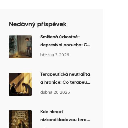
Nedávný příspěvek
Smíšená úzkostně-
depresivní porucha: Co
dělat, když se potká
března 3 2026
úzkost a deprese
Terapeutická neutralita
a hranice: Co terapeut
může a nemůže dělat
dubna 20 2025
Kde hledat
nízkonákladovou terapii