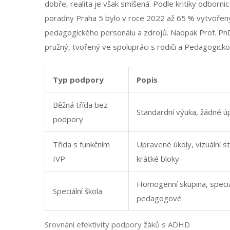
dobře, realita je však smíšená. Podle kritiky odbor
poradny Praha 5 bylo v roce 2022 až 65 % vytvořený
pedagogického personálu a zdrojů. Naopak Prof. PhDr
pružný, tvořený ve spolupráci s rodiči a Pedagogick
Typ podpory
Popis
Běžná třída bez
Standardní výuka, žádné ú
podpory
Třída s funkčním
Upravené úkoly, vizuální st
IVP
krátké bloky
Homogenní skupina, specia
Speciální škola
pedagogové
Srovnání efektivity podpory žáků s ADHD