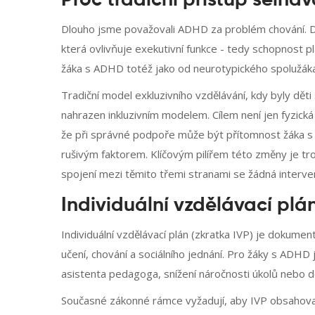
Proč tradiční přístup selhá
Dlouho jsme považovali ADHD za problém chování. D
která ovlivňuje exekutivní funkce - tedy schopnost 
žáka s ADHD totéž jako od neurotypického spolužáka
Tradiční model exkluzivního vzdělávání, kdy byly děti 
nahrazen inkluzivním modelem. Cílem není jen fyzická 
že při správné podpoře může být přítomnost žáka s A
rušivým faktorem. Klíčovým pilířem této změny je tr
spojení mezi těmito třemi stranami se žádná interve
Individuální vzdělávací plán
Individuální vzdělávací plán
(zkratka
IVP
) je dokument
učení, chování a sociálního jednání. Pro žáky s ADHD 
asistenta pedagoga, snížení náročnosti úkolů nebo de
Současné zákonné rámce vyžadují, aby IVP obsahoval