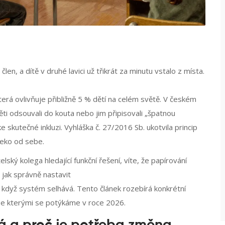
člen, a dítě v druhé lavici už třikrát za minutu vstalo z místa.
erá ovlivňuje přibližně 5 % dětí na celém světě
.
V českém
ěti odsouvali do kouta nebo jim připisovali „špatnou
skutečné inkluzi. Vyhláška č. 27/2016 Sb. ukotvila princip
leko od sebe.
ský kolega hledající funkční řešení, víte, že papírování
, jak správně nastavit
 když systém selhává. Tento článek rozebírá konkrétní
, se kterými se potýkáme v roce 2026.