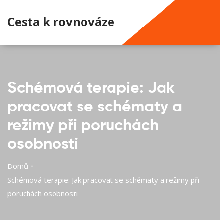
Cesta k rovnováze
Schémová terapie: Jak
pracovat se schématy a
režimy při poruchách
osobnosti
Domů
Schémová terapie: Jak pracovat se schématy a režimy při
poruchách osobnosti