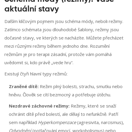
aktuální stavy
Dalším klíčovým pojmem jsou schéma módy, neboli režimy.
Zatímco schémata jsou dlouhodobé šablony, režimy jsou
dočasné stavy, ve kterých se nacházíte. Můžete přecházet
mezi různými režimy během jednoho dne. Rozumění
režimům je pro terapii zásadní, protože vám pomáhá
uvědomit si, kdo právě „vede hru“.
Existují čtyři hlavní typy režimů:
Zraněné dítě:
Režim plný bolesti, strachu, smutku nebo
hněvu. Člověk se cítí bezmocný a potřebuje útěchu.
Nezdravé záchovné režimy:
Režimy, které se snaží
ochránit dítě před bolestí, ale dělají to nefunkčně. Patří
sem například
Hyperkompenzace
(agresivita, narcismus),
Odvodnění
(potlačování emocí, workoholismus) nebo