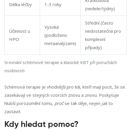
Krátkodobá
Délka léčby
1-3 roky
(nedele/týdny)
Střední (často
Vysoká
Účinnost u
nedostatečná pro
(podloženo
HPO
komplexní
metaanalýzami)
případy)
Srovnání schémové terapie a klasické KBT při poruchách
osobnosti
Schémová terapie je vhodnější pro lidi, kteří mají pocit, že se
zasekávají ve stejných vzorcích znovu a znovu. Poskytuje
hlubší porozumění tomu,
proč
se tak děje, nejen
jak
to
zastavit.
Kdy hledat pomoc?