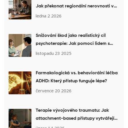
Jak překonat regionální nerovnosti v
duševní péči
ledna 2 2026
Snižování škod jako realistický cíl
psychoterapie: Jak pomoci lidem s
závislostí bez nutnosti abstinenčního
listopadu 23 2025
cíle
Farmakologická vs. behaviorální léčba
ADHD: Který přístup funguje lépe?
července 20 2026
Terapie vývojového traumatu: Jak
attachment-based přístupy vytvářejí
bezpečí
února 14 2026