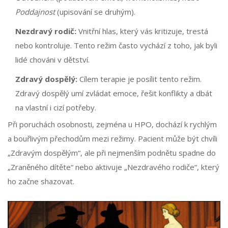
Poddajnost
(upisování se druhým).
Nezdravý rodič:
Vnitřní hlas, který vás kritizuje, trestá
nebo kontroluje. Tento režim často vychází z toho, jak byli
lidé chováni v dětství.
Zdravý dospělý:
Cílem terapie je posílit tento režim.
Zdravý dospělý umí zvládat emoce, řešit konflikty a dbát
na vlastní i cizí potřeby.
Při poruchách osobnosti, zejména u HPO, dochází k rychlým
a bouřlivým přechodům mezi režimy. Pacient může být chvíli
„Zdravým dospělým“, ale při nejmenším podnětu spadne do
„Zraněného dítěte“ nebo aktivuje „Nezdravého rodiče“, který
ho začne shazovat.