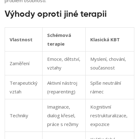
problém osobnosti.
Výhody oproti jiné terapii
Schémová
Vlastnost
Klasická KBT
terapie
Emoce, dětství,
Myslení, chování,
Zaměření
vztahy
současnost
Terapeutický
Aktivní nástroj
Spíše neutrální
vztah
(reparenting)
rámec
Imaginace,
Kognitivní
Techniky
dialog křesel,
restrukturalizace,
práce s režimy
expozice