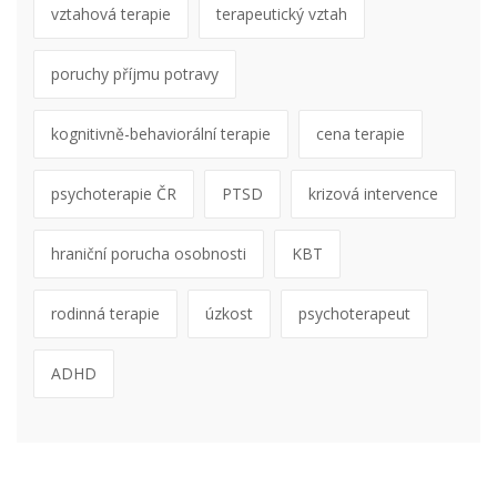
vztahová terapie
terapeutický vztah
poruchy příjmu potravy
kognitivně-behaviorální terapie
cena terapie
psychoterapie ČR
PTSD
krizová intervence
hraniční porucha osobnosti
KBT
rodinná terapie
úzkost
psychoterapeut
ADHD