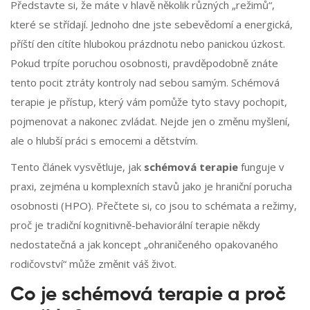
Představte si, že máte v hlavě několik různých „režimů“,
které se střídají. Jednoho dne jste sebevědomí a energická,
příští den cítíte hlubokou prázdnotu nebo panickou úzkost.
Pokud trpíte poruchou osobnosti, pravděpodobně znáte
tento pocit ztráty kontroly nad sebou samým. Schémová
terapie je přístup, který vám pomůže tyto stavy pochopit,
pojmenovat a nakonec zvládat. Nejde jen o změnu myšlení,
ale o hlubší práci s emocemi a dětstvím.
Tento článek vysvětluje, jak
schémová terapie
funguje v
praxi, zejména u komplexních stavů jako je hraniční porucha
osobnosti (HPO). Přečtete si, co jsou to schémata a režimy,
proč je tradiční kognitivně-behaviorální terapie někdy
nedostatečná a jak koncept „ohraničeného opakovaného
rodičovství“ může změnit váš život.
Co je schémová terapie a proč