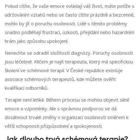
Pokud cítíte, že vaše emoce ovládají váš život, máte potíže s
udržováním vztahů nebo se často cítíte prázdně a bezcenně,
mohlo by jít o poruchu osobnosti. Lidé s těmito problémy
snadno podléhají frustraci, úzkosti, přejídání nebo hazardním
hrám jako způsobu upokojení.
Nenechte se odradit složitostí diagnózy. Poruchy osobnosti
jsou léčebné. Klíčem je najít terapeuta, který má specifickou
školení ve schémové terapii. V České republice existuje
asociace schémových terapeutů, kde můžete ověřit
kvalifikaci odborníků.
Terapie není lehká. Během procesu se mohou objevit silné
emoce a vzpomínky. Ale s správnou podporou se dá
dosáhnout trvalé změny v organizaci osobnosti směrem k
větší schopnosti přizpůsobení a spokojenosti.
Jak dlouho trvá schémová terapie?