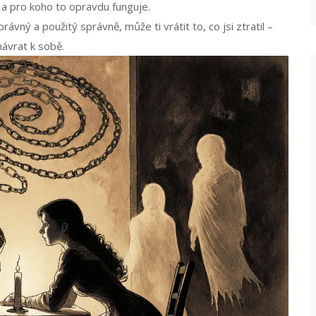
u a pro koho to opravdu funguje.
vný a použitý správně, může ti vrátit to, co jsi ztratil –
 návrat k sobě.