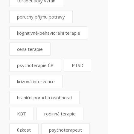
terapeutický vztah
poruchy příjmu potravy
kognitivně-behaviorální terapie
cena terapie
psychoterapie ČR
PTSD
krizová intervence
hraniční porucha osobnosti
KBT
rodinná terapie
úzkost
psychoterapeut