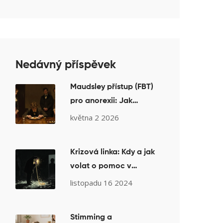
Nedávný příspěvek
Maudsley přístup (FBT)
pro anorexii: Jak
funguje rodinná terapie
května 2 2026
v praxi
Krizová linka: Kdy a jak
volat o pomoc v
psychické tísni
listopadu 16 2024
Stimming a