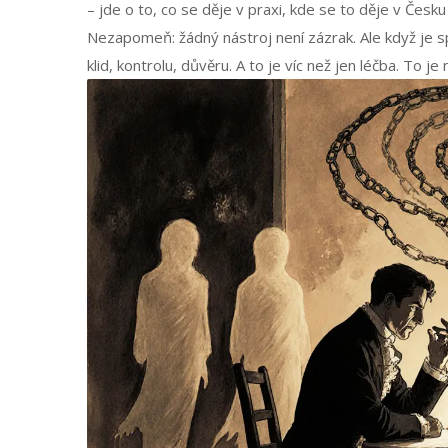
– jde o to, co se děje v praxi, kde se to děje v Česk
Nezapomeň: žádný nástroj není zázrak. Ale když je sprá
klid, kontrolu, důvěru. A to je víc než jen léčba. To je