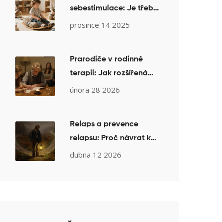
sebestimulace: Je třeba
to potlačovat?
prosince 14 2025
Terapeutický pohled
Prarodiče v rodinné
terapii: Jak rozšířená
rodina ovlivňuje léčbu
února 28 2026
vztahů
Relaps a prevence
relapsu: Proč návrat k
užívání není selháním
dubna 12 2026