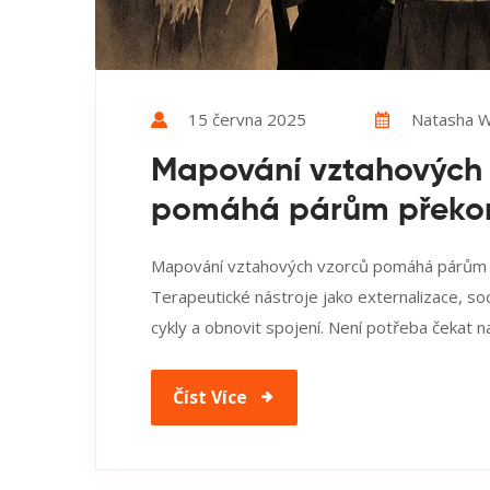
15 června 2025
Natasha W
Mapování vztahových 
pomáhá párům překona
Mapování vztahových vzorců pomáhá párům po
Terapeutické nástroje jako externalizace, so
cykly a obnovit spojení. Není potřeba čekat n
Číst Více