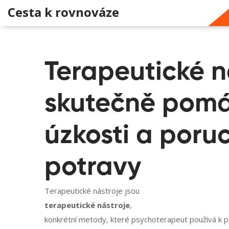
Cesta k rovnováze
Terapeutické n
skutečně pomá
úzkosti a poru
potravy
Terapeutické nástroje jsou
terapeutické nástroje
,
konkrétní metody, které psychoterapeut používá k p