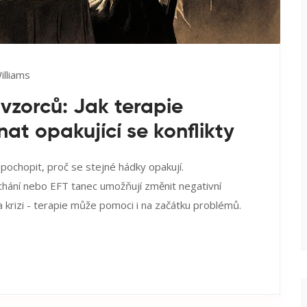
illiams
vzorců: Jak terapie
t opakující se konflikty
chopit, proč se stejné hádky opakují.
chání nebo EFT tanec umožňují změnit negativní
a krizi - terapie může pomoci i na začátku problémů.