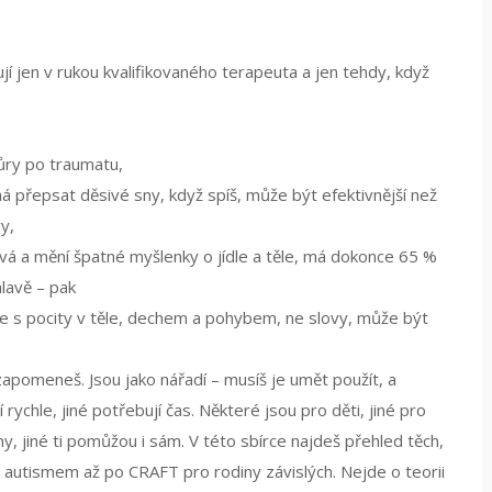
í jen v rukou kvalifikovaného terapeuta a jen tehdy, když
ůry po traumatu,
á přepsat děsivé sny, když spíš
, může být efektivnější než
y,
vá a mění špatné myšlenky o jídle a těle
, má dokonce 65 %
lavě – pak
je s pocity v těle, dechem a pohybem, ne slovy
, může být
zapomeneš. Jsou jako nářadí – musíš je umět použít, a
ychle, jiné potřebují čas. Některé jsou pro děti, jiné pro
y, jiné ti pomůžou i sám. V této sbírce najdeš přehled těch,
s autismem až po CRAFT pro rodiny závislých. Nejde o teorii