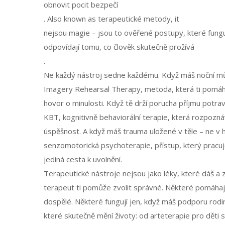
obnovit pocit bezpečí
. Also known as
terapeutické metody
, it
nejsou magie – jsou to ověřené postupy, které funguj
odpovídají tomu, co člověk skutečně prožívá
.
Ne každý nástroj sedne každému. Když máš noční m
Imagery Rehearsal Therapy
,
metoda, která ti pomáh
hovor o minulosti. Když tě drží porucha příjmu potrav
KBT
,
kognitivně behaviorální terapie, která rozpozná
úspěšnost. A když máš trauma uložené v těle – ne v h
senzomotorická psychoterapie
,
přístup, který pracu
jediná cesta k uvolnění.
Terapeutické nástroje nejsou jako léky, které dáš a 
terapeut ti pomůže zvolit správné. Některé pomáhají r
dospělé. Některé fungují jen, když máš podporu rodin
které skutečně mění životy: od arteterapie pro děti 