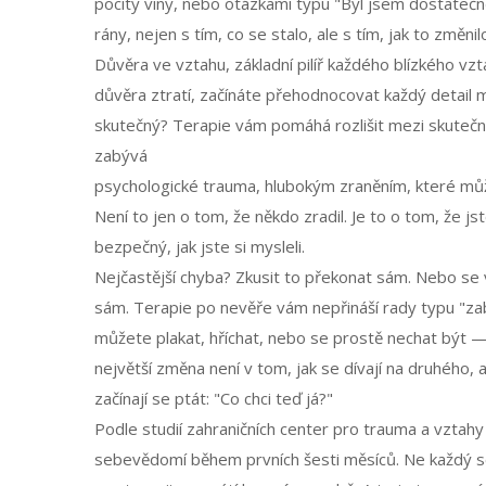
pocity viny, nebo otázkami typu "Byl jsem dostatečn
rány, nejen s tím, co se stalo, ale s tím, jak to změ
Důvěra ve vztahu
,
základní pilíř každého blízkého v
důvěra ztratí, začínáte přehodnocovat každý detail mi
skutečný? Terapie vám pomáhá rozlišit mezi skuteč
zabývá
psychologické trauma
,
hlubokým zraněním, které může
Není to jen o tom, že někdo zradil. Je to o tom, že jst
bezpečný, jak jste si mysleli.
Nejčastější chyba? Zkusit to překonat sám. Nebo se v
sám. Terapie po nevěře vám nepřináší rady typu "zab
můžete plakat, hříchat, nebo se prostě nechat být — be
největší změna není v tom, jak se dívají na druhého, 
začínají se ptát: "Co chci teď já?"
Podle studií zahraničních center pro trauma a vztahy až
sebevědomí během prvních šesti měsíců. Ne každý se