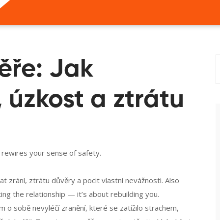
ěře: Jak
 úzkost a ztrátu
t rewires your sense of safety.
 zrání, ztrátu důvěry a pocit vlastní nevážnosti
. Also
fixing the relationship — it’s about rebuilding you.
ám o sobě nevyléčí zranění, které se zatížilo strachem,