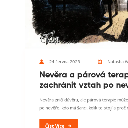
24 června 2025
Natasha W
Nevěra a párová terap
zachránit vztah po ne
Nevěra zničí důvěru, ale párová terapie může 
po nevěře, kdo má šanci, kolik to stojí a proč 
Číst Více