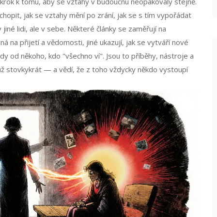
ní krok k tomu, aby se vztahy v budoucnu neopakovaly stejně.
opit, jak se vztahy mění po zrání, jak se s tím vypořádat
jiné lidi, ale v sebe. Některé články se zaměřují na
á na přijetí a vědomosti, jiné ukazují, jak se vytváří nové
ady od někoho, kdo "všechno ví". Jsou to příběhy, nástroje a
 už stovkykrát — a vědí, že z toho vždycky někdo vystoupí