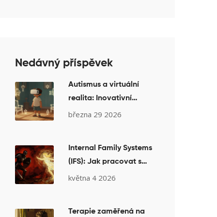
Nedávný příspěvek
Autismus a virtuální
realita: Inovativní
nástroje pro terapii a
března 29 2026
rozvoj sociálních
dovedností
Internal Family Systems
(IFS): Jak pracovat s
částmi osobnosti v
května 4 2026
psychoterapii
Terapie zaměřená na