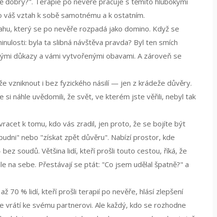
ě dobrý?". Terapie po nevěře pracuje s těmito hlubokými
nilo váš vztah k sobě samotnému a k ostatním.
ztahu, který se po nevěře rozpadá jako domino
.
Když se
nulosti: byla ta slibná návštěva pravda? Byl ten smích
nými důkazy a vámi vytvořenými obavami. A zároveň se
 vzniknout i bez fyzického násilí — jen z krádeže důvěry
.
e si náhle uvědomili, že svět, ve kterém jste věřili, nebyl tak
racet k tomu, kdo vás zradil, jen proto, že se bojíte být
udni" nebo "získat zpět důvěru". Nabízí prostor, kde
z soudů. Většina lidí, kteří prošli touto cestou, říká, že
ale na sebe. Přestávají se ptát: "Co jsem udělal špatně?" a
 70 % lidí, kteří prošli terapií po nevěře, hlásí zlepšení
 vrátí ke svému partnerovi. Ale každý, kdo se rozhodne