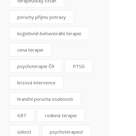
terapeutický vztah
poruchy příjmu potravy
kognitivně-behaviorální terapie
cena terapie
psychoterapie ČR
PTSD
krizová intervence
hraniční porucha osobnosti
KBT
rodinná terapie
úzkost
psychoterapeut