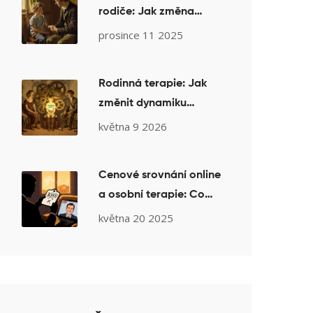
rodiče: Jak změna
rodičovského přístupu
prosince 11 2025
pomůže dítěti
Rodinná terapie: Jak
změnit dynamiku
vztahů, když problém
května 9 2026
není jen v jednom
člověku
Cenové srovnání online
a osobní terapie: Co
ovlivňuje cenu
května 20 2025
teleterapie v roce 2025