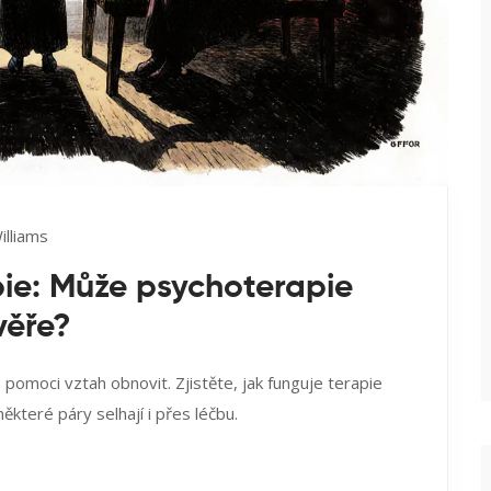
illiams
ie: Může psychoterapie
věře?
pomoci vztah obnovit. Zjistěte, jak funguje terapie
některé páry selhají i přes léčbu.