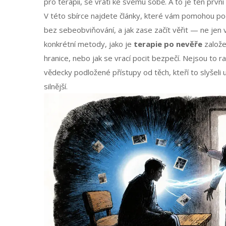
pro terapii, se vrátí ke svému sobě. A to je ten prv
V této sbírce najdete články, které vám pomohou poch
bez sebeobviňování, a jak zase začít věřit — ne jen v 
konkrétní metody, jako je
terapie po nevěře
založen
hranice, nebo jak se vrací pocit bezpečí. Nejsou to r
vědecky podložené přístupy od těch, kteří to slyšeli
silnější.