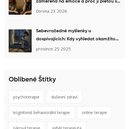
zaměřená na emoce a proč ji pletou s
poťukáním
června 23 2026
Sebevražedné myšlenky u
dospívajících: Kdy vyhledat okamžitou
pomoc
prosince 25 2025
Oblíbené Štítky
psychoterapie
duševní zdraví
kognitivně behaviorální terapie
online terapie
párová terapie
výběr terapeuta