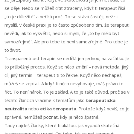
se děje. Nebo se můžeš cítit ztracený, když ti terapeut říká
„to je důležité“ a neříká proč. To se stává častěji, než si
myslíš. V české praxi je to často způsobeno tím, že terapeuti
nevědí, jak to vysvětlit, nebo si myslí, že „to by mělo být
samozřejmé“. Ale pro tebe to není samozřejmé. Pro tebe je
to život.
Transparentnost terapie se nedělá jen jednou, na začátku. Je
to průběžný proces. Když se něco změní – nová metoda, jiný
cíl, jiný termín – terapeut ti to řekne. Když něco nechápeš,
můžeš se zeptat. A když ti něco nevyhovuje, máš právo to
říct. To není nárok. To je základ. A to je také důvod, proč se v
těchto článcích vracíme k tématům jako
terapeutická
neutralita
nebo
etika terapeuta
. Protože když nevíš, co je
správné, nemůžeš poznat, kdy je něco špatné.
Tady najdeš články, které ti ukážou, jak vypadá skutečná
transparentnost v praxi. Od toho, jak se má terapeut