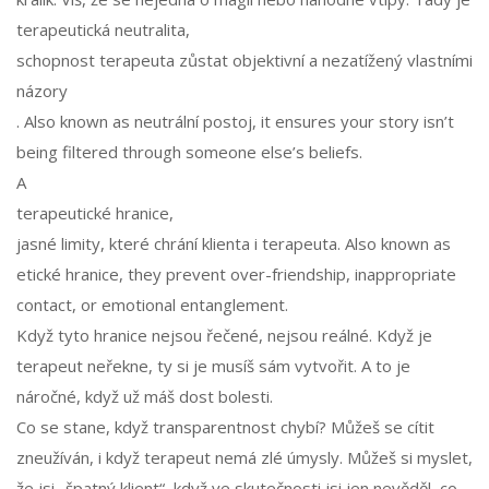
terapeutická neutralita
,
schopnost terapeuta zůstat objektivní a nezatížený vlastními
názory
. Also known as
neutrální postoj
, it ensures your story isn’t
being filtered through someone else’s beliefs.
A
terapeutické hranice
,
jasné limity, které chrání klienta i terapeuta
. Also known as
etické hranice
, they prevent over-friendship, inappropriate
contact, or emotional entanglement.
Když tyto hranice nejsou řečené, nejsou reálné. Když je
terapeut neřekne, ty si je musíš sám vytvořit. A to je
náročné, když už máš dost bolesti.
Co se stane, když transparentnost chybí? Můžeš se cítit
zneužíván, i když terapeut nemá zlé úmysly. Můžeš si myslet,
že jsi „špatný klient“, když ve skutečnosti jsi jen nevěděl, co