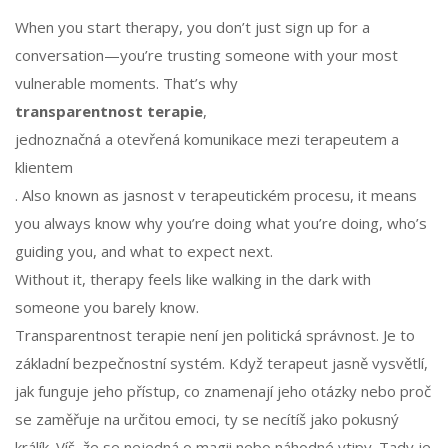
When you start therapy, you don’t just sign up for a
conversation—you’re trusting someone with your most
vulnerable moments. That’s why
transparentnost terapie
,
jednoznačná a otevřená komunikace mezi terapeutem a
klientem
. Also known as
jasnost v terapeutickém procesu
, it means
you always know why you’re doing what you’re doing, who’s
guiding you, and what to expect next.
Without it, therapy feels like walking in the dark with
someone you barely know.
Transparentnost terapie není jen politická správnost. Je to
základní bezpečnostní systém. Když terapeut jasně vysvětlí,
jak funguje jeho přístup, co znamenají jeho otázky nebo proč
se zaměřuje na určitou emoci, ty se necítíš jako pokusný
králík. Víš, že se nejedná o magii nebo náhodné vtipy. Tady je