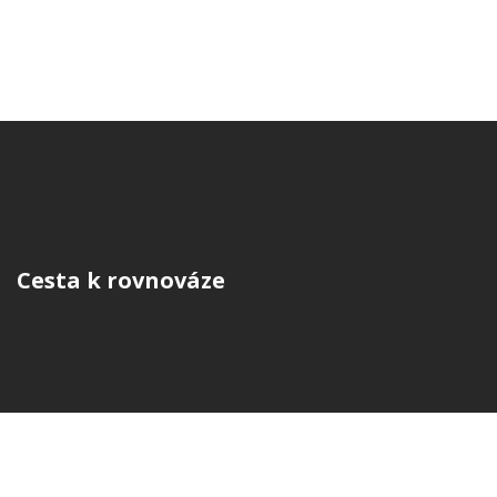
Cesta k rovnováze
© 2026. Všechna práva vyhrazena.