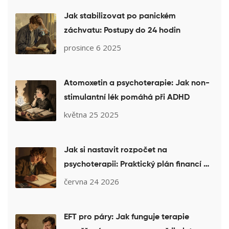
Jak stabilizovat po panickém
záchvatu: Postupy do 24 hodin
prosince 6 2025
Atomoxetin a psychoterapie: Jak non-
stimulantní lék pomáhá při ADHD
května 25 2025
Jak si nastavit rozpočet na
psychoterapii: Praktický plán financí a
tipy pro úsporu
června 24 2026
EFT pro páry: Jak funguje terapie