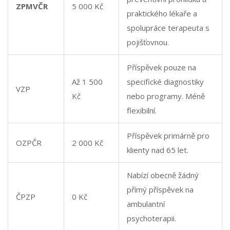
ZPMVČR
5 000 Kč
praktického lékaře a
spolupráce terapeuta s
pojišťovnou.
Příspěvek pouze na
Až 1 500
specifické diagnostiky
VZP
Kč
nebo programy. Méně
flexibilní.
Příspěvek primárně pro
OZPČR
2 000 Kč
klienty nad 65 let.
Nabízí obecně žádný
přímý příspěvek na
ČPZP
0 Kč
ambulantní
psychoterapii.