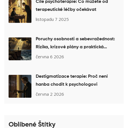
Cíle psychoterapie: Co můžete od
terapeutické léčby očekávat
listopadu 7 2025
Poruchy osobnosti a sebevražednost:
Rizika, krizové plány a praktická
pomoc
června 6 2026
Destigmatizace terapie: Proč není
hanba chodit k psychologovi
června 2 2026
Oblíbené Štítky