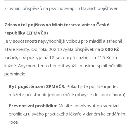
Srovnání příspěvků na psychoterapii u hlavních pojišťoven
Zdravotní pojišťovna Ministerstva vnitra České
republiky (ZPMVČR)
je v současnosti nejvýhodnější volbou pro mladší a středně
staré klienty. Od roku 2024 zvýšila příspěvek na
5 000 Kč
ročně
, což pokryje až 12 sezení při sazbě cca 416 Kč za
každé. Abychom tento benefit využili, musíme splnit několik
podmínek:
Být pojištěncem ZPMVČR:
Pokud jste pojištěni jinde,
můžete přestoupit jednou ročně (obvykle do konce února).
Preventivní prohlídka:
Musíte absolvovat preventivní
prohlídku u svého praktického lékaře v daném kalendářním
roce.