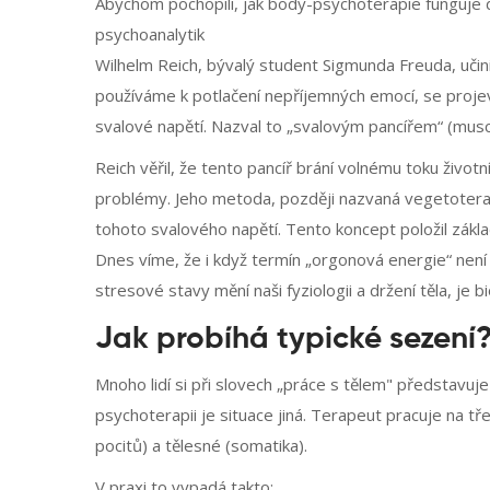
Abychom pochopili, jak body-psychoterapie funguje
psychoanalytik
Wilhelm Reich
, bývalý student
Sigmunda Freuda
, uči
používáme k potlačení nepříjemných emocí, se projev
svalové napětí. Nazval to „svalovým pancířem“ (musc
Reich věřil, že tento pancíř brání volnému toku život
problémy. Jeho metoda, později nazvaná vegetoterapi
tohoto svalového napětí. Tento koncept položil zák
Dnes víme, že i když termín „orgonová energie“ není
stresové stavy mění naši fyziologii a držení těla, je b
Jak probíhá typické sezení
Mnoho lidí si při slovech „práce s tělem" představu
psychoterapii je situace jiná. Terapeut pracuje na tř
pocitů) a tělesné (somatika).
V praxi to vypadá takto: