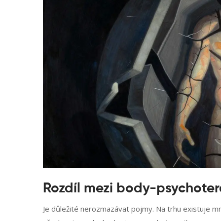
Rozdíl mezi body-psychoter
Je důležité nerozmazávat pojmy. Na trhu existuje mn