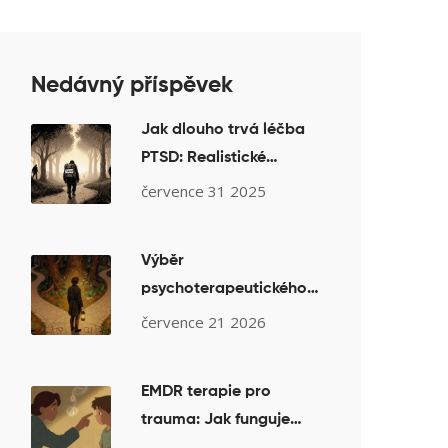
Nedávný příspěvek
Jak dlouho trvá léčba
PTSD: Realistické
časové rámce
července 31 2025
psychoterapie
Výběr
psychoterapeutického
směru pro úzkost: Co
července 21 2026
funguje podle studií
EMDR terapie pro
trauma: Jak funguje