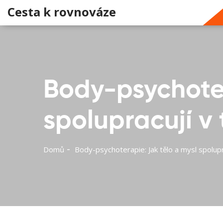
Cesta k rovnováze
Body-psychoter
spolupracují v
Domů
Body-psychoterapie: Jak tělo a mysl spolup