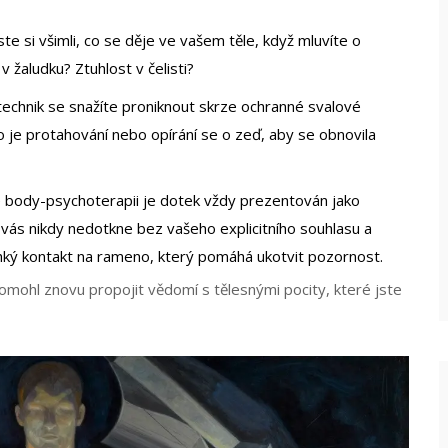
 si všimli, co se děje ve vašem těle, když mluvíte o
v žaludku? Ztuhlost v čelisti?
technik se snažíte proniknout skrze ochranné svalové
 je protahování nebo opírání se o zeď, aby se obnovila
é body-psychoterapii je dotek vždy prezentován jako
ás nikdy nedotkne bez vašeho explicitního souhlasu a
ehký kontakt na rameno, který pomáhá ukotvit pozornost.
pomohl znovu propojit vědomí s tělesnými pocity, které jste