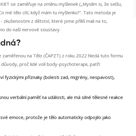
cká KBT se zaměřuje na změnu myšlenek („Myslím si, že selžu,
Co mé tělo cítí, když mám tu myšlenku?“. Tato metoda je
 zkušenostmi z dětství, které jsme příliš mali na to,
římo do naší nervové soustavy.
hodná?
e zaměřenou na Tělo (ČAPZT)
z roku 2022 hledá tuto formu
 důvody, proč lidé volí body-psychoterapii, patří:
í fyzickými příznaky (bolesti zad, migrény, nespavost),
ou verbální paměť na události, ale má silné tělesné reakce
 své emoce, protože je tělo automaticky odpojilo jako