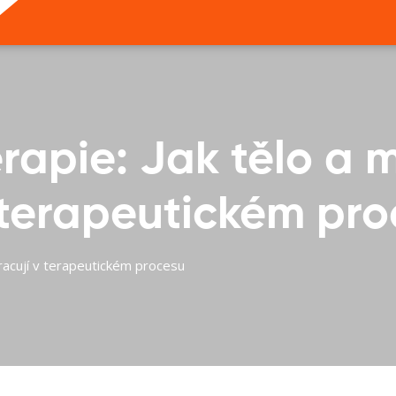
apie: Jak tělo a m
 terapeutickém pr
racují v terapeutickém procesu