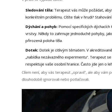
Sledování těla:
Terapeut vás může požádat, abyste
konkrétním problému. Cítíte tlak v hrudi? Stahování 
Dýchání a pohyb:
Pomocí specifických dýchacích 
vrstvy. Někdy to zahrnuje jednoduché pohyby, jako
přirozená poloha těla.
Dotek:
Dotek je citlivým tématem. V akreditovan
„nabídka nezávazného experimentu“. Terapeut se v
respektuje vaše osobní hranice. Často jde jen o l
Cílem není, aby vás terapeut „opravil“, ale aby vám 
dlouhodobě ignorovali nebo potlačovali.