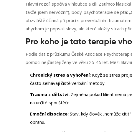
Hlavní rozdíl spočívá v hloubce a cíli. Zatímco klasi
takže jsem nervózní“), body-psychoterapie se ptá: „
obzvláště účinná při práci s preverbálním traumatem -
abychom je popsali slovy, ale které uložily strach p
Pro koho je tato terapie v
Podle dat z průzkumu
České Asociace Psychoterapi
pomoci nejčastěji ženy ve věku 25-45 let. Mezi hlavní
Chronický stres a vyhoření:
Když se stres projev
často selhávají čistě verbální metody.
Trauma z dětství:
Zejména pokud klient nemá jasn
na určité spouštěče.
Emoční disociace:
Stav, kdy člověk „nemůže cítit"
obranu.