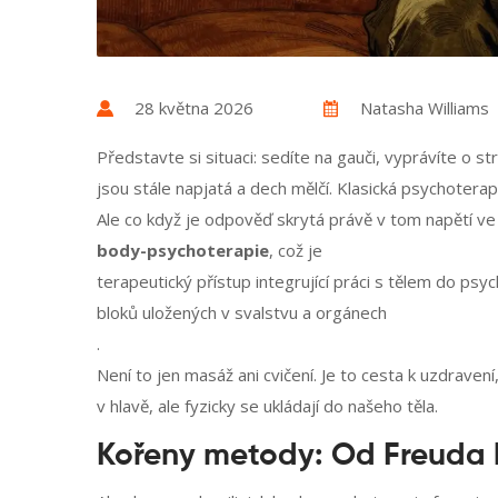
28 května 2026
Natasha Williams
Představte si situaci: sedíte na gauči, vyprávíte o
jsou stále napjatá a dech mělčí. Klasická psychotera
Ale co když je odpověď skrytá právě v tom napětí ve
body-psychoterapie
, což je
terapeutický přístup integrující práci s tělem do p
bloků uložených v svalstvu a orgánech
.
Není to jen masáž ani cvičení. Je to cesta k uzdrave
v hlavě, ale fyzicky se ukládají do našeho těla.
Kořeny metody: Od Freuda 