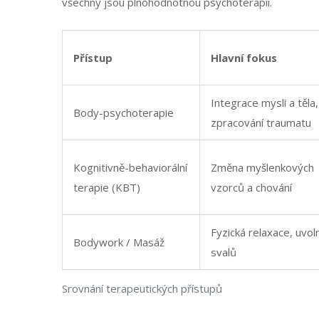
všechny jsou plnohodnotnou psychoterapií.
Přístup
Hlavní fokus
Integrace mysli a těla,
Body-psychoterapie
zpracování traumatu
Kognitivně-behaviorální
Změna myšlenkových
terapie (KBT)
vzorců a chování
Fyzická relaxace, uvol
Bodywork / Masáž
svalů
Srovnání terapeutických přístupů