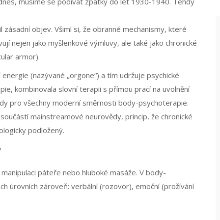
 dnes, musíme se podívat zpátky do let 1930-1940. Tehdy
nil zásadní objev. Všiml si, že obranné mechanismy, které
ují nejen jako myšlenkové výmluvy, ale také jako chronické
ular armor).
ní energie (nazývané „orgone“) a tím udržuje psychické
e, kombinovala slovní terapii s přímou prací na uvolnění
lady pro všechny moderní směrnosti body-psychoterapie.
 součástí mainstreamové neurovědy, princip, že chronické
iologicky podložený.
?
je manipulaci páteře nebo hluboké masáže. V body-
ech úrovních zároveň: verbální (rozovor), emoční (prožívání