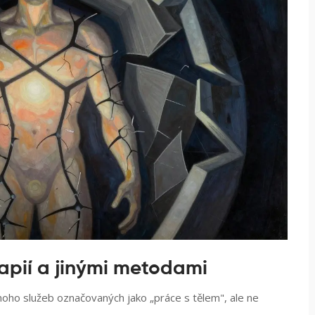
apií a jinými metodami
oho služeb označovaných jako „práce s tělem", ale ne