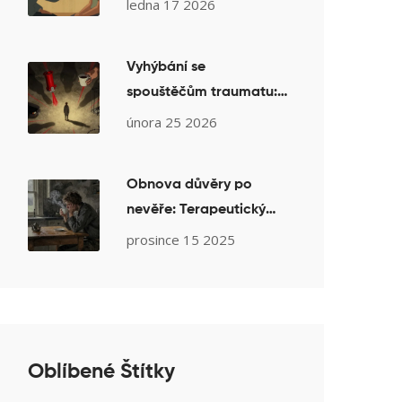
léčba řízenými pohyby
ledna 17 2026
očí
Vyhýbání se
spouštěčům traumatu:
Je to skutečné řešení
února 25 2026
nebo jen dočasná past?
Obnova důvěry po
nevěře: Terapeutický
plán krok za krokem
prosince 15 2025
Oblíbené Štítky